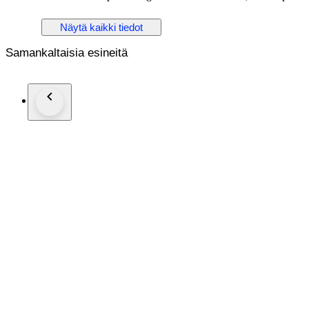
controlled brilliance without overwhelming the architectural 
confident statement piece suitable for both men and women.
Näytä kaikki tiedot
Metal: 14K Rose and Yellow Gold
Samankaltaisia esineitä
Stones: Diamonds
- Diamond Carat Weight: 1.80 carats, 12 stones
Weight: 23.0 grams
Size: EU 63 / US 10.25
Condition: Excellent
Shipping: Shipped by DHL Express Worldwide, Estimated 2 t