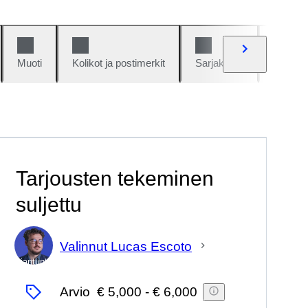
Muoti
Kolikot ja postimerkit
Sarjakuvat
Autot j
Tarjousten tekeminen
suljettu
Valinnut Lucas Escoto
asiantuntija
Arvio
€ 5,000
-
€ 6,000