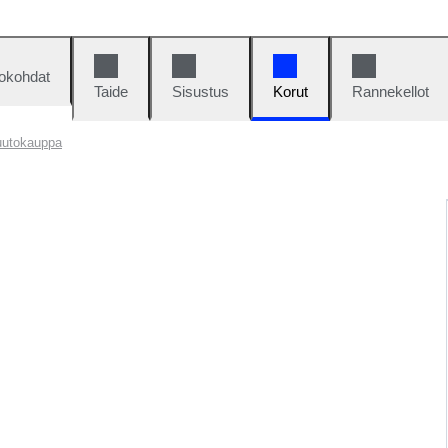
okohdat
Taide
Sisustus
Korut
Rannekellot
huutokauppa