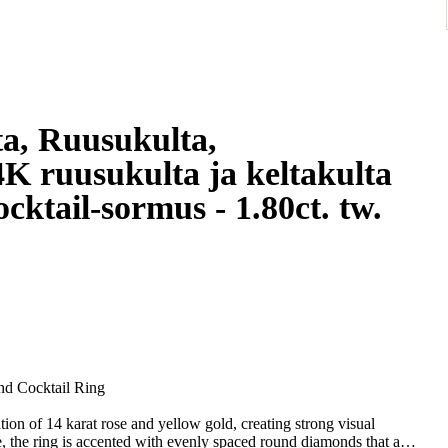
ta, Ruusukulta,
4K ruusukulta ja keltakulta
-sormus - 1.80ct. tw.
nd Cocktail Ring
ation of 14 karat rose and yellow gold, creating strong visual
le, the ring is accented with evenly spaced round diamonds that add