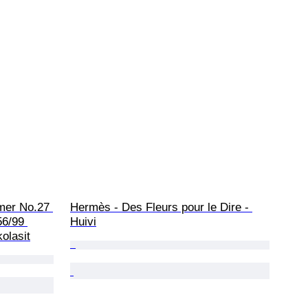
mer No.27 
Hermès - Des Fleurs pour le Dire - 
6/99 
Huivi
olasit