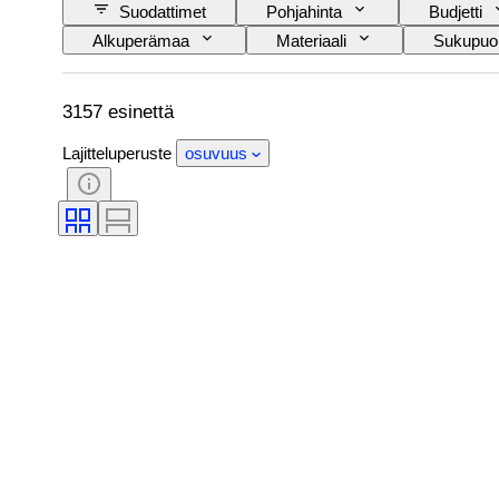
Suodattimet
Pohjahinta
Budjetti
Alkuperämaa
Materiaali
Sukupuol
Tyylisuuntaus
Väri
Vaatekoko
Size
Alkuperäinen / kopio
Aikaka
3157 esinettä
Lajitteluperuste
osuvuus