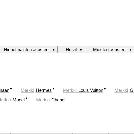
Hienot naisten asusteet
Huivit
Miesten asusteet
änään
Merkki
Hermès
Merkki
Louis Vuitton
Merkki
G
erkki
Monet
Merkki
Chanel