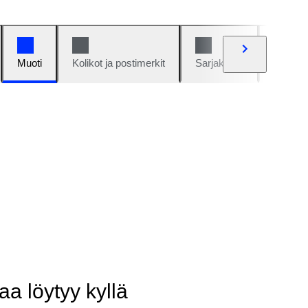
Muoti
Kolikot ja postimerkit
Sarjakuvat
Autot j
aa löytyy kyllä