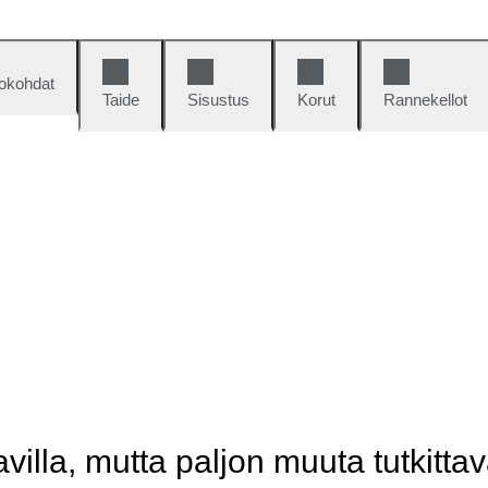
okohdat
Taide
Sisustus
Korut
Rannekellot
illa, mutta paljon muuta tutkittav