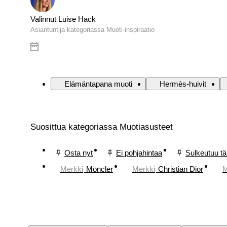
Valinnut Luise Hack
Asiantuntija kategoriassa Muoti-inspiraatio
Elämäntapana muoti
Hermès-huivit
Suosittua kategoriassa Muotiasusteet
Osta nyt
Ei pohjahintaa
Sulkeutuu t
Merkki
Moncler
Merkki
Christian Dior
M