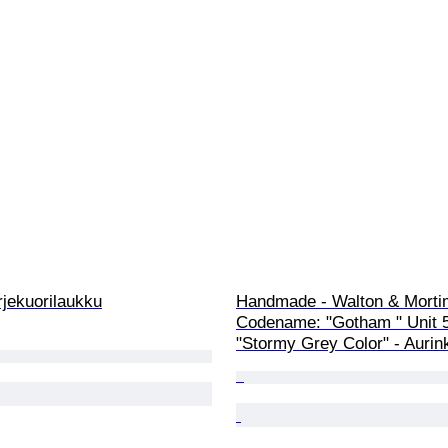
rjekuorilaukku
Handmade - Walton & Morti
Codename: "Gotham " Unit 5
"Stormy Grey Color" - Aurink