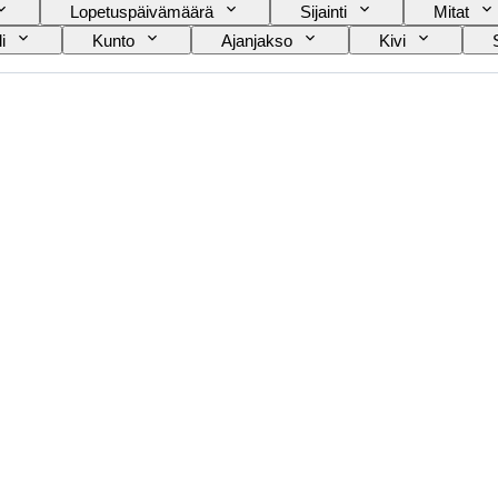
Lopetuspäivämäärä
Sijainti
Mitat
i
Kunto
Ajanjakso
Kivi
Leikkaus
Esineen koko
Kuosi
usi
Malli