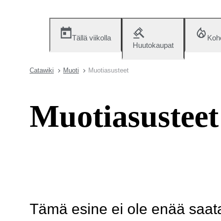
Tällä viikolla
Koh
Huutokaupat
Catawiki
Muoti
Muotiasusteet
Muotiasusteet
Tämä esine ei ole enää saatav