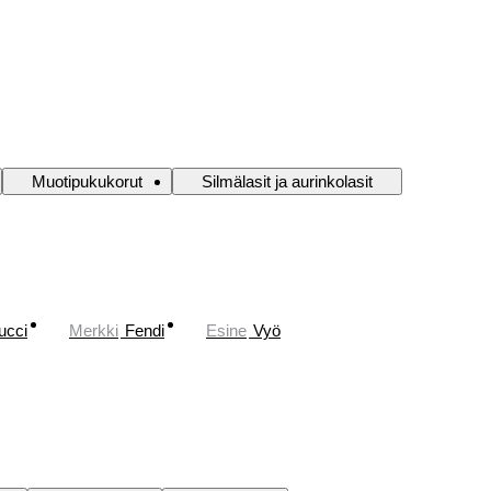
Muotipukukorut
Silmälasit ja aurinkolasit
ucci
Merkki
Fendi
Esine
Vyö