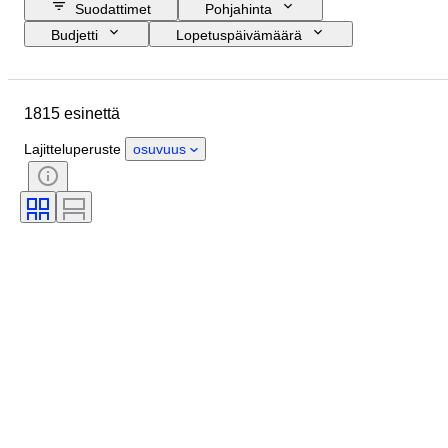
Suodattimet
Pohjahinta
Budjetti
Lopetuspäivämäärä
Sijainti
Merkki
Esine
Alkuperämaa
Materiaali
1815 esinettä
Kunto
Ajanjakso
Aihe
Tyylisuuntaus
Tekniikka
Lajitteluperuste
osuvuus
Painos
Kieli
Väri
Objektiivin kiinnitys
Mikroskoopin tyyppi
Videonauhurin tyyppi
Kiikarityyppi
Teleskoopin tyyppi
Videokameran tyyppi
Filmilaji
Myyjä
Aikakausi
Testattu ja toimiva