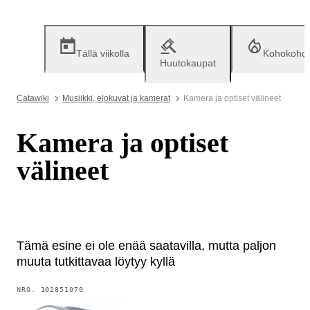
Tällä viikolla
Kohokohd
Huutokaupat
Catawiki
Musiikki, elokuvat ja kamerat
Kamera ja optiset välineet
Kamera ja optiset
välineet
Tämä esine ei ole enää saatavilla, mutta paljon
muuta tutkittavaa löytyy kyllä
NRO.
102851070