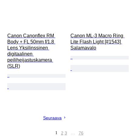
Canon Canonflex RM 
Canon ML-3 Macro Ring 
Body + FL 50mm f/1.8 
Lite Flash Light [#1543] 
Lens Yksilinssinen 
Salamavalo
digitaalinen 
peiliheijastuskamera 
(SLR)
Seuraava
1
2
3
…
76