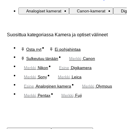
Analogiset kamerat
Canon-kamerat
Digi
Suosittua kategoriassa Kamera ja optiset välineet
Osta nyt
Ei pohjahintaa
Sulkeutuu tänään
Merkki
Canon
Merkki
Nikon
Esine
Digikamera
Merkki
Sony
Merkki
Leica
Esine
Analoginen kamera
Merkki
Olympus
Merkki
Pentax
Merkki
Fuji