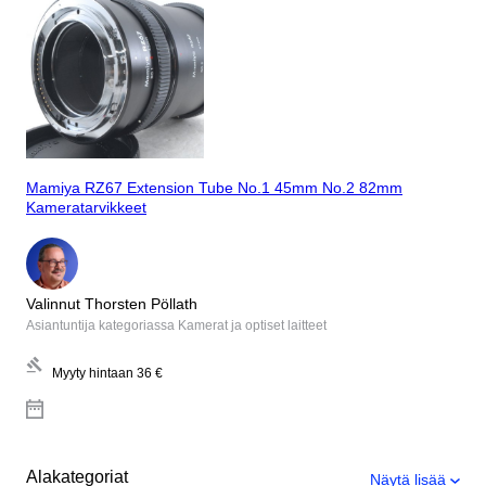
Mamiya RZ67 Extension Tube No.1 45mm No.2 82mm
Kameratarvikkeet
Valinnut Thorsten Pöllath
Asiantuntija kategoriassa Kamerat ja optiset laitteet
Myyty hintaan
36 €
Alakategoriat
Näytä lisää