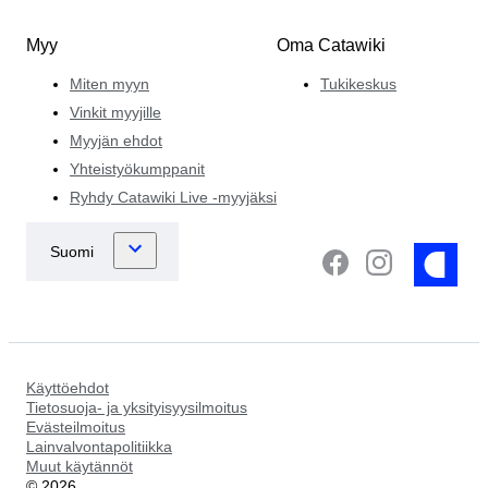
Myy
Oma Catawiki
Miten myyn
Tukikeskus
Vinkit myyjille
Myyjän ehdot
Yhteistyökumppanit
Ryhdy Catawiki Live -myyjäksi
Käyttöehdot
Tietosuoja- ja yksityisyysilmoitus
Evästeilmoitus
Lainvalvontapolitiikka
Muut käytännöt
©
2026