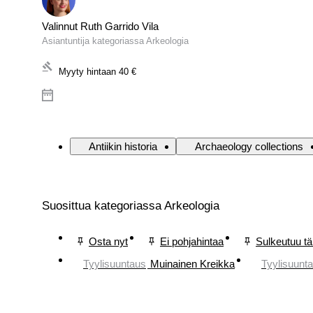
Valinnut Ruth Garrido Vila
Asiantuntija kategoriassa Arkeologia
Myyty hintaan
40 €
Antiikin historia
Archaeology collections
Suosittua kategoriassa Arkeologia
Osta nyt
Ei pohjahintaa
Sulkeutuu t
Tyylisuuntaus
Muinainen Kreikka
Tyylisuunt