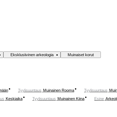
Eksklusiivinen arkeologia
Muinaiset korut
änään
Tyylisuuntaus
Muinainen Rooma
Tyylisuuntaus
Muin
aus
Keskiaika
Tyylisuuntaus
Muinainen Kiina
Esine
Arkeol