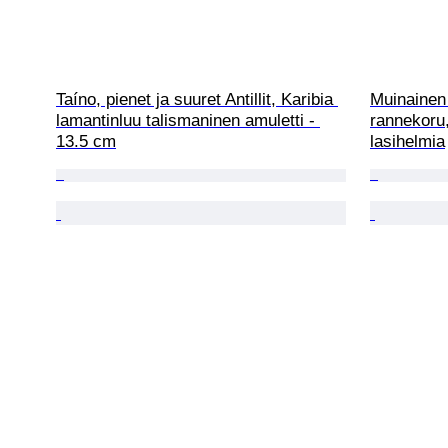
Taíno, pienet ja suuret Antillit, Karibia 
Muinainen
lamantinluu talismaninen amuletti - 
rannekoru,
13.5 cm
lasihelmia