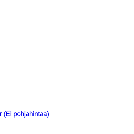
Muinainen Egypti Fajanssi helmikaulakor (Ei pohjahintaa)