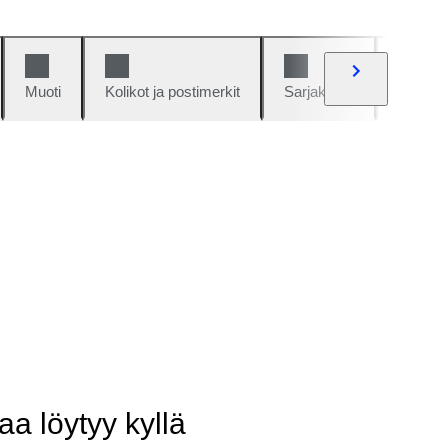
Muoti
Kolikot ja postimerkit
Sarjakuvat
Autot j
aa löytyy kyllä