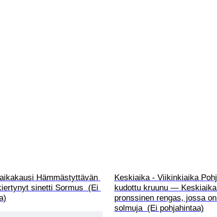
n aikakausi Hämmästyttävän 
Keskiaika - Viikinkiaika Poh
iertynyt sinetti Sormus  (Ei 
kudottu kruunu — Keskiaika
a)
pronssinen rengas, jossa on 
solmuja  (Ei pohjahintaa)