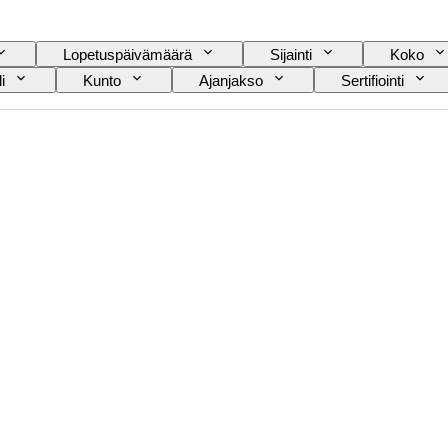
Lopetuspäivämäärä
Sijainti
Koko
i
Kunto
Ajanjakso
Sertifiointi
Taiteilija
Esineen koko
Kulttuuri
Provenanssi