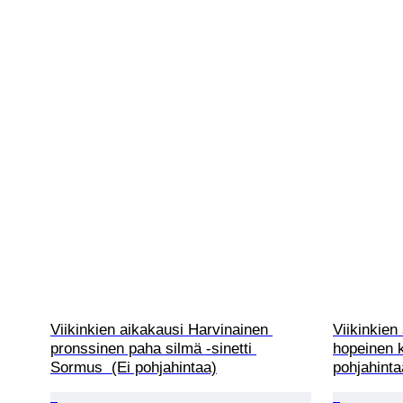
Viikinkien aikakausi Harvinainen 
Viikinkie
pronssinen paha silmä -sinetti 
hopeinen k
Sormus  (Ei pohjahintaa)
pohjahinta