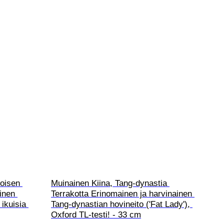
joisen 
Muinainen Kiina, Tang-dynastia 
inen 
Terrakotta Erinomainen ja harvinainen 
ikuisia 
Tang-dynastian hovineito ('Fat Lady'), 
Oxford TL-testi! - 33 cm