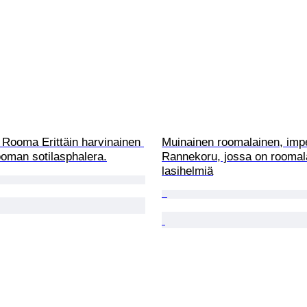
Rooma Erittäin harvinainen 
Muinainen roomalainen, imp
ooman sotilasphalera.
Rannekoru, jossa on roomala
lasihelmiä