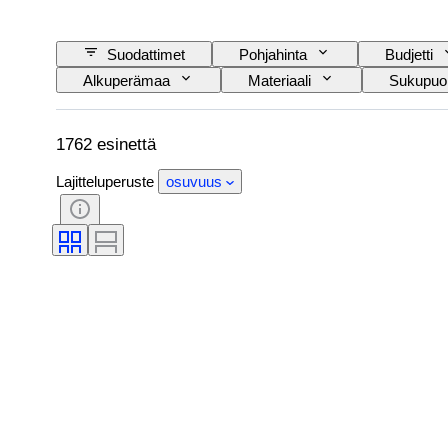
Suodattimet
Pohjahinta
Budjetti
Alkuperämaa
Materiaali
Sukupuol
Allekirjoitus
Väri
Valuutta
Alkuperäinen / kopio
Näytekappale
1762 esinettä
Lajitteluperuste
osuvuus