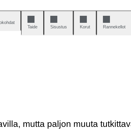
okohdat
Taide
Sisustus
Korut
Rannekellot
illa, mutta paljon muuta tutkittav