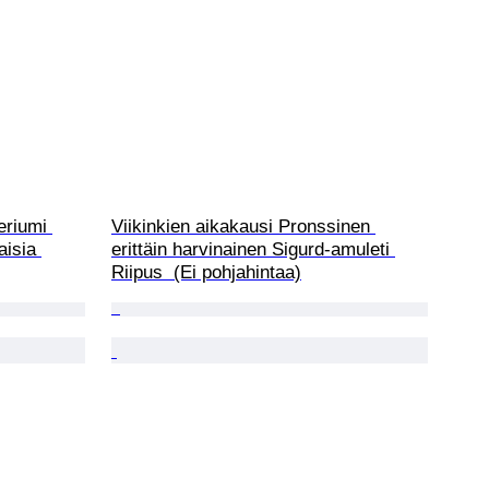
eriumi 
Viikinkien aikakausi Pronssinen 
isia 
erittäin harvinainen Sigurd-amuleti 
Riipus  (Ei pohjahintaa)