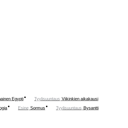
ainen Egypti
Tyylisuuntaus
Viikinkien aikakausi
ogia
Esine
Sormus
Tyylisuuntaus
Bysantti