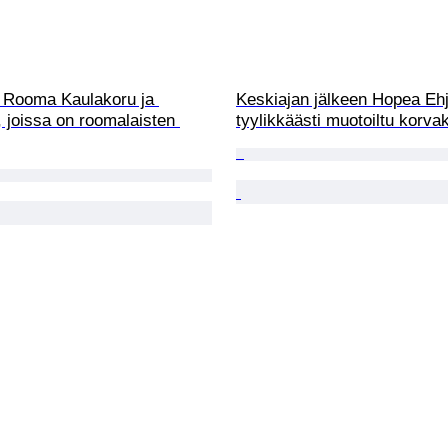
 Rooma Kaulakoru ja 
Keskiajan jälkeen Hopea Ehj
 joissa on roomalaisten 
tyylikkäästi muotoiltu korva