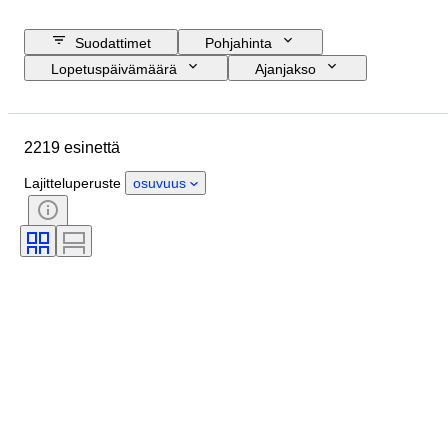
Suodattimet
Pohjahinta
Lopetuspäivämäärä
Ajanjakso
Budjetti
Koko
Alkuperämaa
Allekirjoitus
Sijainti
Esine
2219 esinettä
Tyylisuuntaus
Aihe
Kunto
Tekniikka
Taiteilija
Lajitteluperuste
osuvuus