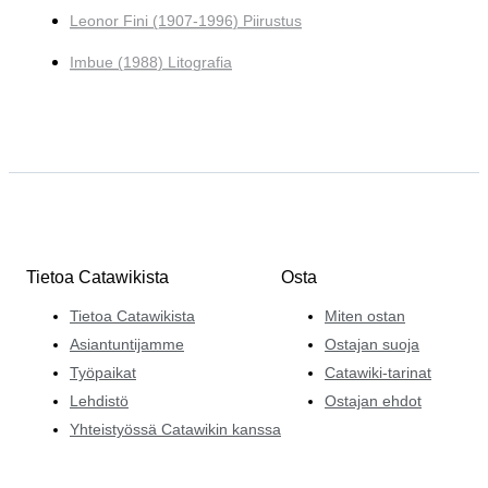
Leonor Fini (1907-1996) Piirustus
Imbue (1988) Litografia
Tietoa Catawikista
Osta
Tietoa Catawikista
Miten ostan
Asiantuntijamme
Ostajan suoja
Työpaikat
Catawiki-tarinat
Lehdistö
Ostajan ehdot
Yhteistyössä Catawikin kanssa