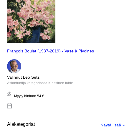
François Boulet (1937-2019) - Vase à Pivoines
Valinnut Leo Setz
Asiantuntija kategoriassa Klassinen taide
Myyty hintaan
54 €
Alakategoriat
Näytä lisää