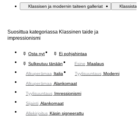
Klassisen ja modernin taiteen galleriat
Klassista 
Suosittua kategoriassa Klassinen taide ja
impressionismi
Osta nyt
Ei pohjahintaa
Sulkeutuu tänään
Esine
Maalaus
Alkuperämaa
Italia
Tyylisuuntaus
Moderni
Alkuperämaa
Alankomaat
Tyylisuuntaus
Imressionismi
Sijainti
Alankomaat
Allekirjoitus
Käsin signeerattu