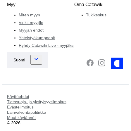
Myy
Oma Catawiki
Miten myyn
Tukikeskus
Vinkit myyjille
Myyjän ehdot
Yhteistyökumppanit
Ryhdy Catawiki Live -myyjäksi
Käyttöehdot
Tietosuoja- ja yksityisyysilmoitus
Evästeilmoitus
Lainvalvontapolitiikka
Muut käytännöt
©
2026