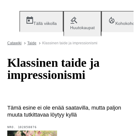
Tällä viikolla
Kohokohd
Huutokaupat
Catawiki
Taide
Klassinen taide ja impressionismi
Klassinen taide ja
impressionismi
Tämä esine ei ole enää saatavilla, mutta paljon
muuta tutkittavaa löytyy kyllä
NRO.
102858876