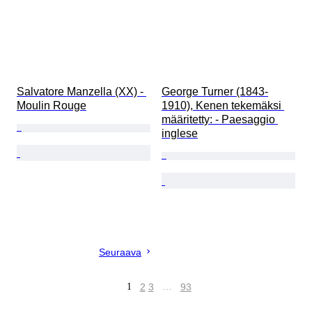
Salvatore Manzella (XX) - 
George Turner (1843-
Moulin Rouge
1910), Kenen tekemäksi 
määritetty: - Paesaggio 
inglese
Seuraava
1
2
3
…
93