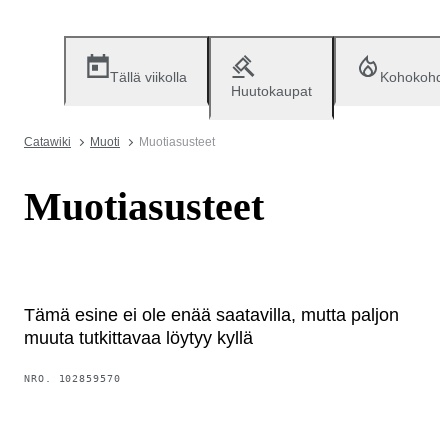
Tällä viikolla
Kohokohd
Huutokaupat
Catawiki
Muoti
Muotiasusteet
Muotiasusteet
Tämä esine ei ole enää saatavilla, mutta paljon
muuta tutkittavaa löytyy kyllä
NRO.
102859570