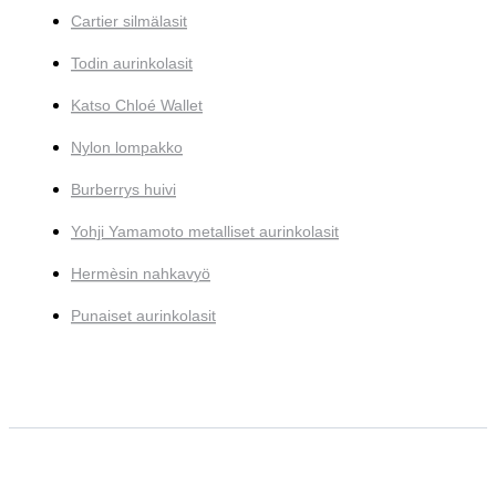
Cartier silmälasit
Todin aurinkolasit
Katso Chloé Wallet
Nylon lompakko
Burberrys huivi
Yohji Yamamoto metalliset aurinkolasit
Hermèsin nahkavyö
Punaiset aurinkolasit