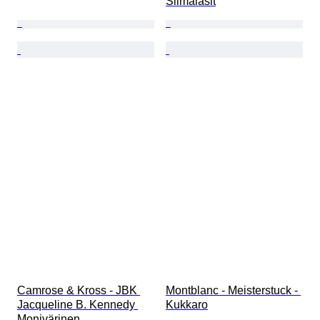
Silmälasit
Camrose & Kross - JBK 
Montblanc - Meisterstuck - 
Jacqueline B. Kennedy 
Kukkaro
Monivärinen 