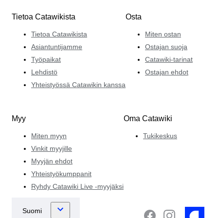
Tietoa Catawikista
Osta
Tietoa Catawikista
Miten ostan
Asiantuntijamme
Ostajan suoja
Työpaikat
Catawiki-tarinat
Lehdistö
Ostajan ehdot
Yhteistyössä Catawikin kanssa
Myy
Oma Catawiki
Miten myyn
Tukikeskus
Vinkit myyjille
Myyjän ehdot
Yhteistyökumppanit
Ryhdy Catawiki Live -myyjäksi