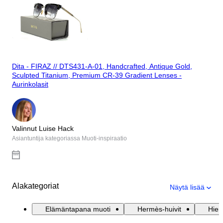
Dita - FIRAZ // DTS431-A-01, Handcrafted, Antique Gold,
Sculpted Titanium, Premium CR-39 Gradient Lenses -
Aurinkolasit
Valinnut Luise Hack
Asiantuntija kategoriassa Muoti-inspiraatio
Alakategoriat
Näytä lisää
Elämäntapana muoti
Hermès-huivit
Hien