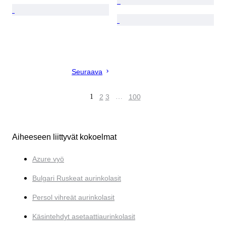
Seuraava
1
2
3
…
100
Aiheeseen liittyvät kokoelmat
Azure vyö
Bulgari Ruskeat aurinkolasit
Persol vihreät aurinkolasit
Käsintehdyt asetaattiaurinkolasit