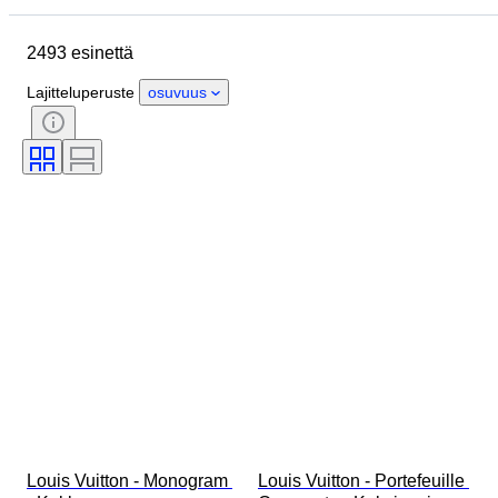
Esine
Alkuperämaa
2493 esinettä
Materiaali
Sukupuoli
Kunto
Ajanjakso
Kivi
Sertifiointi
Lajitteluperuste
osuvuus
Hienous
Tyylisuuntaus
Väri
Vaatekoko
Leikkaus
Esineen koko
Kuosi
Mukana asusteet
Timantin tyyppi
Size
Aikakausi
Tekijä
Malli
Louis Vuitton - Monogram 
Louis Vuitton - Portefeuille 