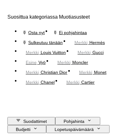
Suosittua kategoriassa Muotiasusteet
Osta nyt
Ei pohjahintaa
Sulkeutuu tänään
Merkki
Hermès
Merkki
Louis Vuitton
Merkki
Gucci
Esine
Vyö
Merkki
Moncler
Merkki
Christian Dior
Merkki
Monet
Merkki
Chanel
Merkki
Cartier
Suodattimet
Pohjahinta
Budjetti
Lopetuspäivämäärä
Sijainti
Mitat
Merkki