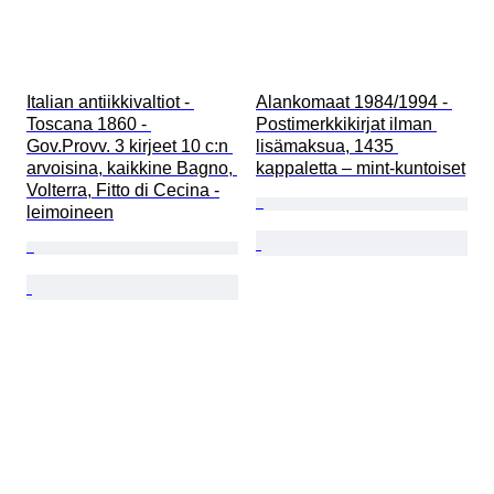
Italian antiikkivaltiot - 
Alankomaat 1984/1994 - 
Toscana 1860 - 
Postimerkkikirjat ilman 
Gov.Provv. 3 kirjeet 10 c:n 
lisämaksua, 1435 
arvoisina, kaikkine Bagno, 
kappaletta – mint-kuntoiset
Volterra, Fitto di Cecina -
leimoineen