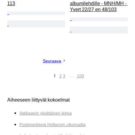
113
albumilehdille - MNH/MH - 
Yvert 22/27 en 48/103
Seuraava
1
2
3
…
100
Aiheeseen liittyvät kokoelmat
Vatikaanin yksittäinen leima
Postimerkkejä Hollannin ulkomailta