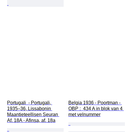
Portugali  - Portugali, 
Belgia 1936 - Poortman - 
1935–36, Lissabonin 
OBP :  434 A in blok van 4 
Maantieteellisen Seuran 
met velnummer
Af. 18A - Afinsa, af. 18a