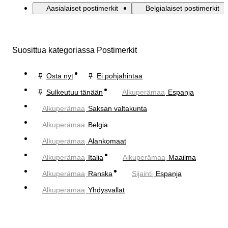
Aasialaiset postimerkit
Belgialaiset postimerkit
Suosittua kategoriassa Postimerkit
Osta nyt
Ei pohjahintaa
Sulkeutuu tänään
Alkuperämaa
Espanja
Alkuperämaa
Saksan valtakunta
Alkuperämaa
Belgia
Alkuperämaa
Alankomaat
Alkuperämaa
Italia
Alkuperämaa
Maailma
Alkuperämaa
Ranska
Sijainti
Espanja
Alkuperämaa
Yhdysvallat