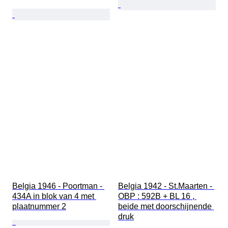
Belgia 1946 - Poortman - 
Belgia 1942 - St.Maarten - 
434A in blok van 4 met 
OBP : 592B + BL 16 , 
plaatnummer 2
beide met doorschijnende 
druk