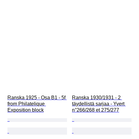
Ranska 1925 - Osa B1 - 5f 
Ranska 1930/1931 - 2 
from Philatelique 
täydellistä sarjaa - Yvert 
Exposition block
n°266/268 et 275/277