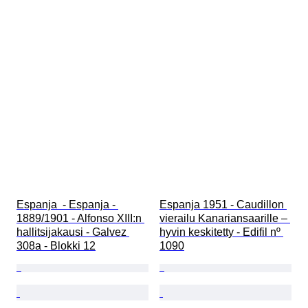
Espanja  - Espanja - 
Espanja 1951 - Caudillon 
1889/1901 - Alfonso XIII:n 
vierailu Kanariansaarille – 
hallitsijakausi - Galvez 
hyvin keskitetty - Edifil nº 
308a - Blokki 12
1090