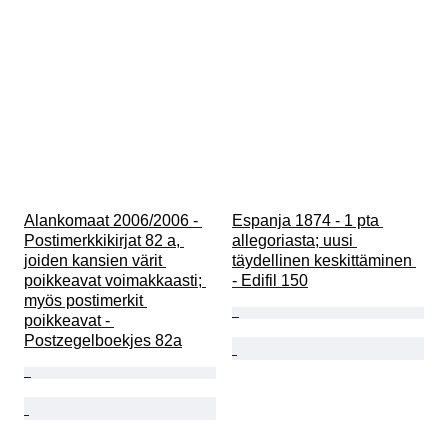
Alankomaat 2006/2006 - 
Espanja 1874 - 1 pta 
Postimerkkikirjat 82 a, 
allegoriasta; uusi 
joiden kansien värit 
täydellinen keskittäminen 
poikkeavat voimakkaasti; 
- Edifil 150
myös postimerkit 
poikkeavat - 
Postzegelboekjes 82a