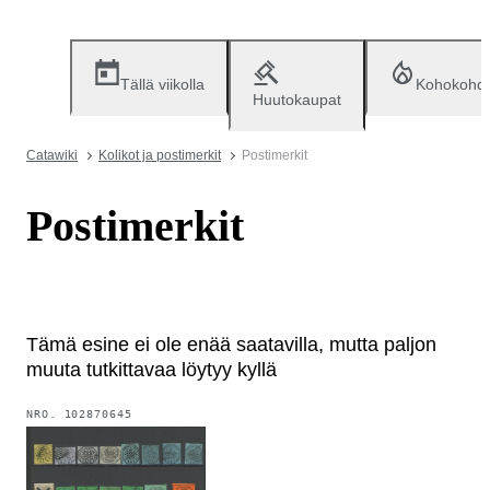
Tällä viikolla
Kohokohd
Huutokaupat
Catawiki
Kolikot ja postimerkit
Postimerkit
Postimerkit
Tämä esine ei ole enää saatavilla, mutta paljon
muuta tutkittavaa löytyy kyllä
NRO.
102870645