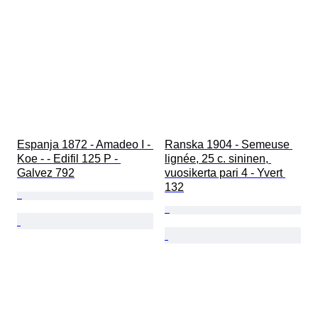
Espanja 1872 - Amadeo I - 
Ranska 1904 - Semeuse 
Koe - - Edifil 125 P - 
lignée, 25 c. sininen, 
Galvez 792
vuosikerta pari 4 - Yvert 
132