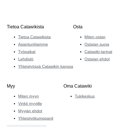
Tietoa Catawikista
Osta
Tietoa Catawikista
Miten ostan
Asiantuntijamme
Ostajan suoja
Työpaikat
Catawiki-tarinat
Lehdistö
Ostajan ehdot
Yhteistyössä Catawikin kanssa
Myy
Oma Catawiki
Miten myyn
Tukikeskus
Vinkit myyjille
Myyjän ehdot
Yhteistyökumppanit