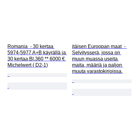
Romania  - 30 kertaa 
itäisen Euroopan maat  - 
5974-5977 A+B käyrällä ja 
Selvitysserä, jossa on 
30 kertaa Bl.360 ** 6000 € 
muun muassa useita 
Michelwert ( D2-1)
maita, määriä ja paljon 
muuta varastokirjoissa.