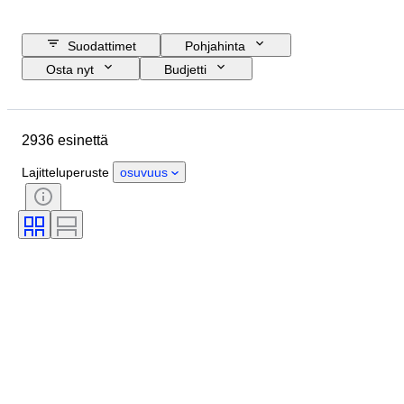
Suodattimet
Pohjahinta
Osta nyt
Budjetti
Lopetuspäivämäärä
Sijainti
Merkki
Esine
Alkuperämaa
2936 esinettä
Kunto
Ajanjakso
Aihe
Tyylisuuntaus
Tekniikka
Lajitteluperuste
osuvuus
Allekirjoitus
Painos
Kieli
Väri
Taiteilija
Myyjä
Aikakausi