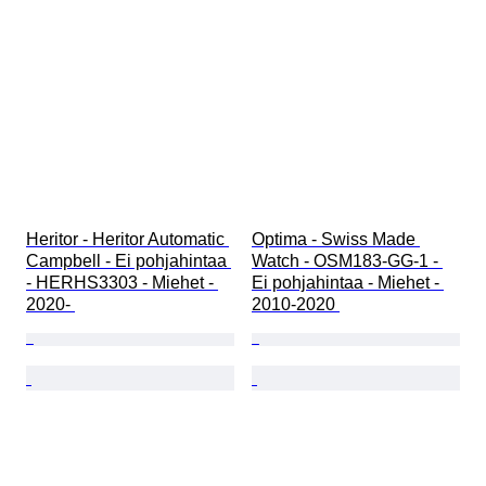
Heritor - Heritor Automatic 
Optima - Swiss Made 
Campbell - Ei pohjahintaa 
Watch - OSM183-GG-1 - 
- HERHS3303 - Miehet - 
Ei pohjahintaa - Miehet - 
2020- 
2010-2020 