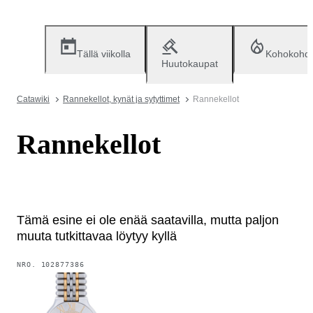
Tällä viikolla
Kohokohd
Huutokaupat
Catawiki
Rannekellot, kynät ja sytyttimet
Rannekellot
Rannekellot
Tämä esine ei ole enää saatavilla, mutta paljon
muuta tutkittavaa löytyy kyllä
NRO.
102877386