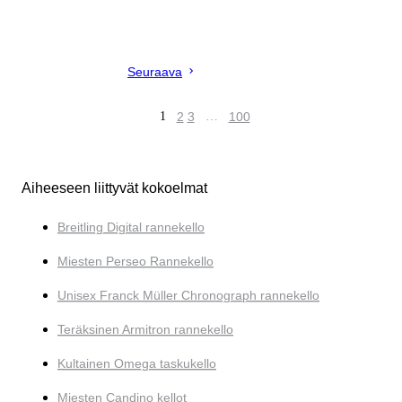
Seuraava
1
2
3
…
100
Aiheeseen liittyvät kokoelmat
Breitling Digital rannekello
Miesten Perseo Rannekello
Unisex Franck Müller Chronograph rannekello
Teräksinen Armitron rannekello
Kultainen Omega taskukello
Miesten Candino kellot