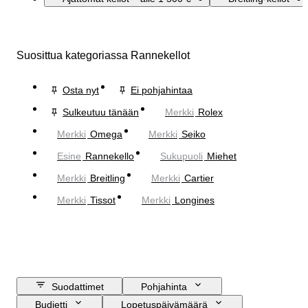
Suosittua kategoriassa Rannekellot
Osta nyt
Ei pohjahintaa
Sulkeutuu tänään
Merkki
Rolex
Merkki
Omega
Merkki
Seiko
Esine
Rannekello
Sukupuoli
Miehet
Merkki
Breitling
Merkki
Cartier
Merkki
Tissot
Merkki
Longines
Suodattimet
Pohjahinta
Budjetti
Lopetuspäivämäärä