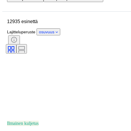
Sijainti
Merkki
Kotelon halkaisija
Rannekkeen leveys
12935 esinettä
Esine
Alkuperämaa
Materiaali
Sukupuoli
Kunto
Lajitteluperuste
osuvuus
Ajanjakso
Sertifiointi
Aihe
Painos
Kieli
Väri
Rannekellon liike
Kellon rannekkeen materiaali
Aikakausi
Tehoreservi
Soittokello
Alkuperäinen / kopio
Autoiluesineen tyyppi
Malli
Ilmainen kuljetus