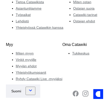
Tietoa Catawikista
Miten ostan
Asiantuntijamme
Ostajan suoja
Työpaikat
Catawiki-tarinat
Lehdistö
Ostajan ehdot
Yhteistyössä Catawikin kanssa
Myy
Oma Catawiki
Miten myyn
Tukikeskus
Vinkit myyjille
Myyjän ehdot
Yhteistyökumppanit
Ryhdy Catawiki Live -myyjäksi