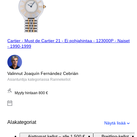
Cartier - Must de Cartier 21 - Ei pohjahintaa - 123000P - Naiset
- 1990-1999
Valinnut Joaquín Fernández Cebrián
Asiantuntija kategoriassa Rannekellot
Myyty hintaan
800 €
Alakategoriat
Näytä lisää
Ajattomat kellot – alle 1 500 €
Breitling-kellot