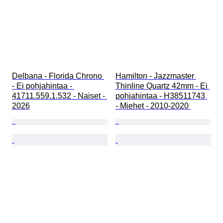
Delbana - Florida Chrono 
Hamilton - Jazzmaster 
- Ei pohjahintaa - 
Thinline Quartz 42mm - Ei 
41711.559.1.532 - Naiset - 
pohjahintaa - H38511743 
2026
- Miehet - 2010-2020 