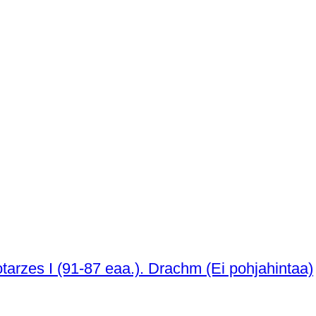
Parthian kuningaskunta. Arsaces XI / Gotarzes I (91-87 eaa.). Drachm (Ei pohjahintaa)