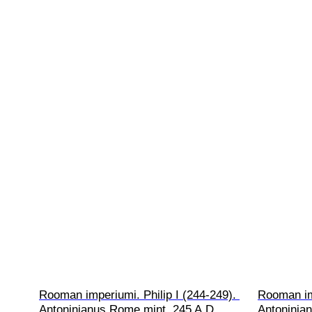
Rooman imperiumi. Philip I (244-249). 
Rooman imp
Antoninianus Rome mint, 245 A.D. 
Antoninian