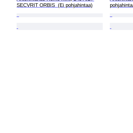
SECVRIT ORBIS  (Ei pohjahintaa)
pohjahinta