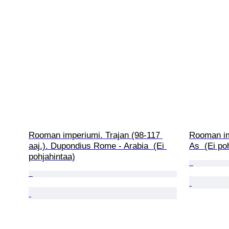
Rooman imperiumi. Trajan (98-117 
Rooman imp
aaj.). Dupondius Rome - Arabia  (Ei 
As  (Ei po
pohjahintaa)