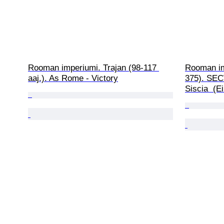
Rooman imperiumi. Trajan (98-117 
Rooman imp
aaj.). As Rome - Victory
375). SE
Siscia  (E