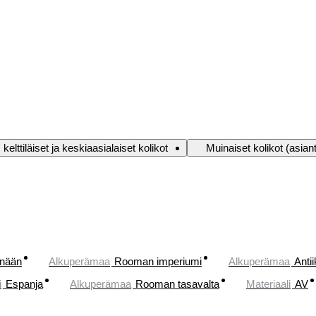
 kelttiläiset ja keskiaasialaiset kolikot
Muinaiset kolikot (asian
änään
Alkuperämaa
Rooman imperiumi
Alkuperämaa
Antii
i
Espanja
Alkuperämaa
Rooman tasavalta
Materiaali
AV