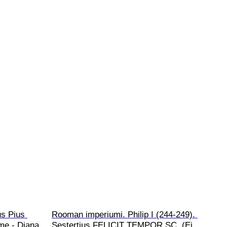
s Pius 
Rooman imperiumi. Philip I (244-249). 
me - Diana
Sestertius FELICIT TEMPOR SC  (Ei 