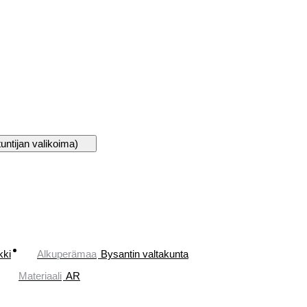
tuntijan valikoima)
kki
Alkuperämaa
Bysantin valtakunta
Materiaali
AR