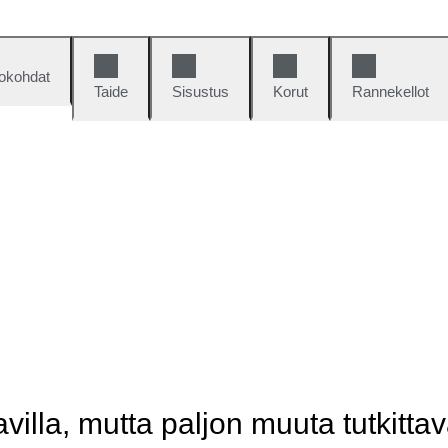
okohdat
Taide
Sisustus
Korut
Rannekellot
illa, mutta paljon muuta tutkittav