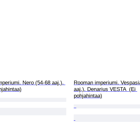
eriumi. Nero (54-68 aaj.). 
Rooman imperiumi. Vespasia
hjahintaa)
aaj.). Denarius VESTA  (Ei 
pohjahintaa)