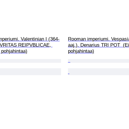
eriumi. Valentinian I (364-
Rooman imperiumi. Vespasia
CVRITAS REIPVBLICAE, 
aaj.). Denarius TRI POT  (Ei
i pohjahintaa)
pohjahintaa)