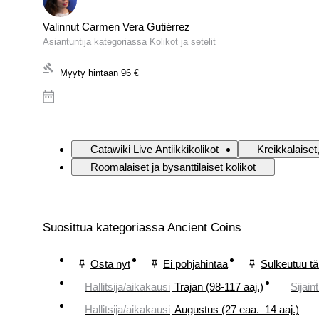
Valinnut Carmen Vera Gutiérrez
Asiantuntija kategoriassa Kolikot ja setelit
Myyty hintaan
96 €
Catawiki Live Antiikkikolikot
Kreikkalaiset,
Roomalaiset ja bysanttilaiset kolikot
Suosittua kategoriassa Ancient Coins
Osta nyt
Ei pohjahintaa
Sulkeutuu t
Hallitsija/aikakausi
Trajan (98-117 aaj.)
Sijaint
Hallitsija/aikakausi
Augustus (27 eaa.–14 aaj.)