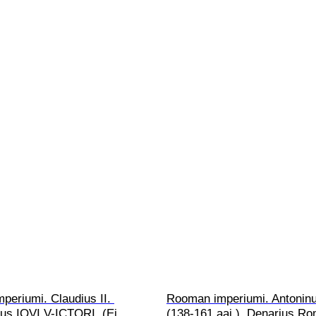
eriumi. Claudius II. 
Rooman imperiumi. Antoninu
us IOVI V-ICTORI  (Ei 
(138-161 aaj.). Denarius Ro