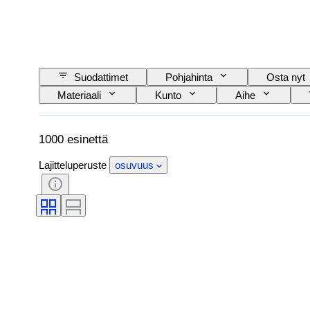
Suodattimet
Pohjahinta
Osta nyt
Materiaali
Kunto
Aihe
1000 esinettä
Lajitteluperuste
osuvuus