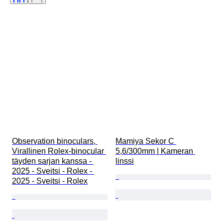
Videonauhurin tyyppi
Kiikarityyppi
Teleskoopin tyyppi
Videokameran tyyppi
Filmilaji
Myyjä
Aikakausi
Testattu ja toimiva
Observation binoculars, 
Mamiya Sekor C 
Virallinen Rolex-binocular 
5,6/300mm | Kameran 
täyden sarjan kanssa - 
linssi
2025 - Sveitsi - Rolex - 
2025 - Sveitsi - Rolex