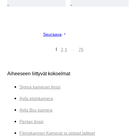
Seuraava
1
2
3
…
76
Aiheeseen liittyvät kokoelmat
Sigma kameran linssi
Agfa etsinkamera
Agfa Box kamera
Pentax linssi
Filmiskanneri Kamerat ja optiset laitteet