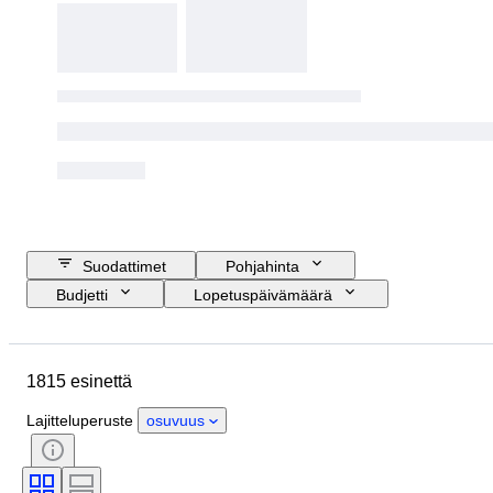
Suodattimet
Pohjahinta
Budjetti
Lopetuspäivämäärä
Sijainti
Merkki
Esine
Alkuperämaa
Materiaali
1815 esinettä
Kunto
Ajanjakso
Aihe
Tyylisuuntaus
Tekniikka
Lajitteluperuste
osuvuus
Painos
Kieli
Väri
Objektiivin kiinnitys
Mikroskoopin tyyppi