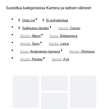
Suosittua kategoriassa Kamera ja optiset välineet
Osta nyt
Ei pohjahintaa
Sulkeutuu tänään
Merkki
Canon
Merkki
Nikon
Esine
Digikamera
Merkki
Sony
Merkki
Leica
Esine
Analoginen kamera
Merkki
Olympus
Merkki
Pentax
Merkki
Fuji