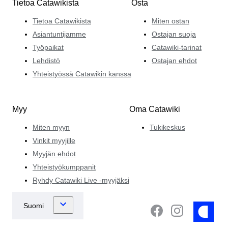
Tietoa Catawikista
Osta
Tietoa Catawikista
Miten ostan
Asiantuntijamme
Ostajan suoja
Työpaikat
Catawiki-tarinat
Lehdistö
Ostajan ehdot
Yhteistyössä Catawikin kanssa
Myy
Oma Catawiki
Miten myyn
Tukikeskus
Vinkit myyjille
Myyjän ehdot
Yhteistyökumppanit
Ryhdy Catawiki Live -myyjäksi