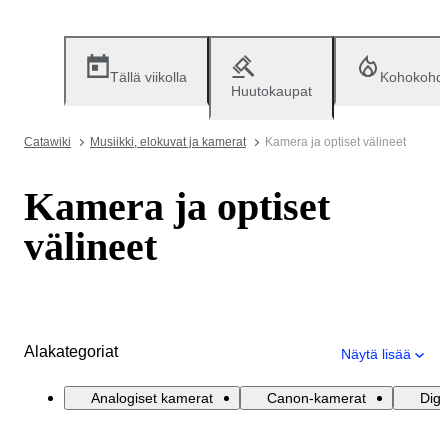
Tällä viikolla
Kohokohd
Huutokaupat
Catawiki
Musiikki, elokuvat ja kamerat
Kamera ja optiset välineet
Kamera ja optiset
välineet
Alakategoriat
Näytä lisää
Analogiset kamerat
Canon-kamerat
Digi