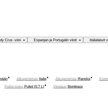
y Crus -viini
Espanjan ja Portugalin viinit
Italialaiset v
änään
Alkuperämaa
Italia
Alkuperämaa
Ranska
Esin
Pullon koko
Pullot (0.7 L)
Viinialue
Bordeaux