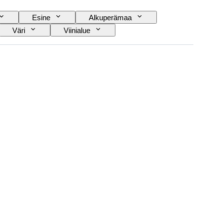
Esine
Alkuperämaa
Väri
Viinialue
Aikakausi