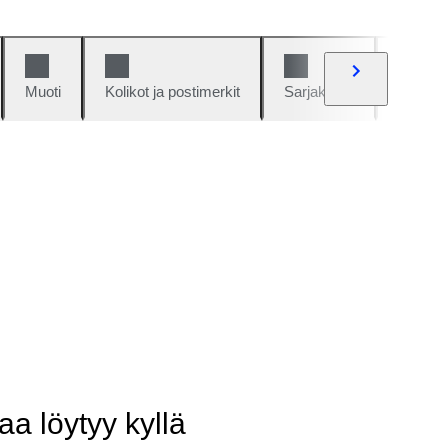
Muoti
Kolikot ja postimerkit
Sarjakuvat
Autot j
aa löytyy kyllä