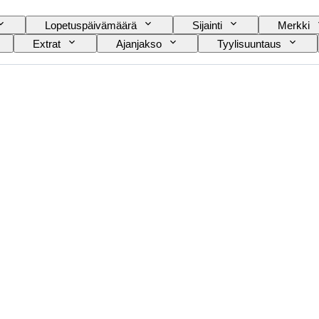
Lopetuspäivämäärä
Sijainti
Merkki
Extrat
Ajanjakso
Tyylisuuntaus
l Level
Viinin luokittelu
Rypälelajikkeet