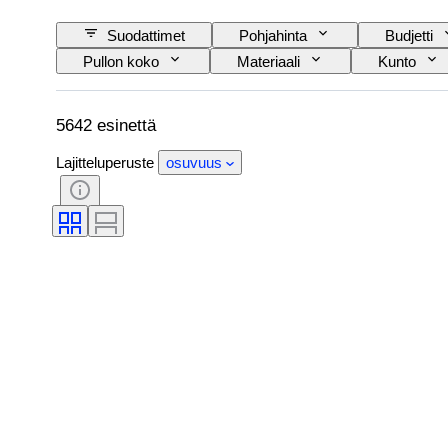
Suodattimet
Pohjahinta
Budjetti
Pullon koko
Materiaali
Kunto
Viinin alkuperäluokitus/klassificaatio
Wine Fil
5642 esinettä
Lajitteluperuste
osuvuus