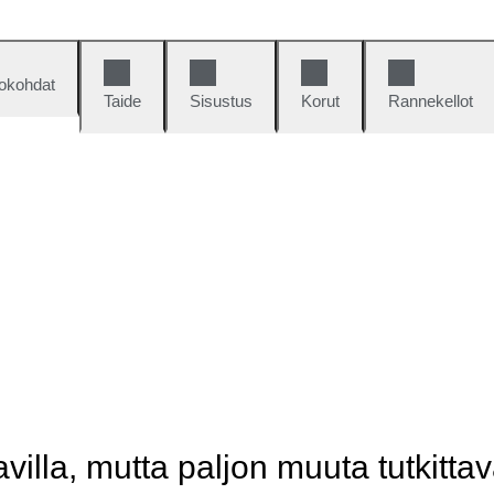
okohdat
Taide
Sisustus
Korut
Rannekellot
illa, mutta paljon muuta tutkittav