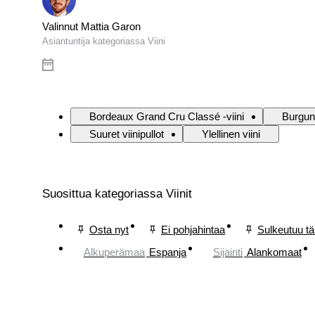
Valinnut Mattia Garon
Asiantuntija kategoriassa Viini
Bordeaux Grand Cru Classé -viini
Burgund
Suuret viinipullot
Ylellinen viini
Suosittua kategoriassa Viinit
Osta nyt
Ei pohjahintaa
Sulkeutuu t
Alkuperämaa
Espanja
Sijainti
Alankomaat