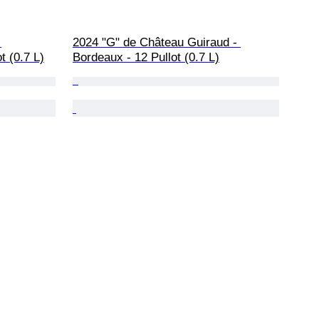
 
2024 "G" de Château Guiraud - 
t (0.7 L)
Bordeaux - 12 Pullot (0.7 L)