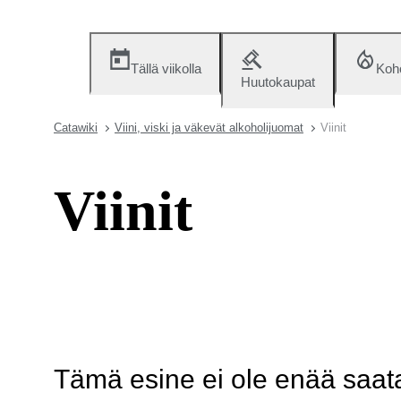
Tällä viikolla
Koh
Huutokaupat
Catawiki
Viini, viski ja väkevät alkoholijuomat
Viinit
Viinit
Tämä esine ei ole enää saatav