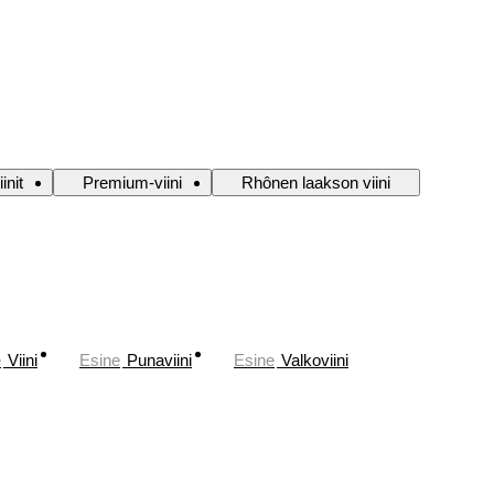
iinit
Premium-viini
Rhônen laakson viini
e
Viini
Esine
Punaviini
Esine
Valkoviini