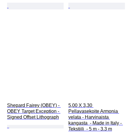
Shepard Fairey (OBEY) - 
5,00 X 3,30 
OBEY Target Exception - 
Pellavasekoite Armonia 
Signed Offset Lithograph
velata - Harvinaista 
kangasta  - Made in Italy - 
Tekstiili  - 5 m - 3.3 m