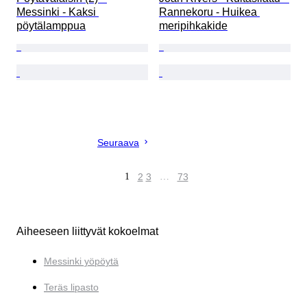
Messinki - Kaksi 
Rannekoru - Huikea 
pöytälamppua
meripihkakide
Seuraava
1
2
3
…
73
Aiheeseen liittyvät kokoelmat
Messinki yöpöytä
Teräs lipasto