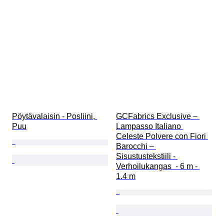
Pöytävalaisin - Posliini, 
GCFabrics Exclusive – 
Puu
Lampasso Italiano 
Celeste Polvere con Fiori 
Barocchi – 
Sisustustekstiili - 
Verhoilukangas  - 6 m - 
1.4 m