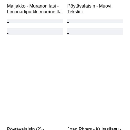
Maljakko - Muranon lasi - 
Pöytävalaisin - Muovi, 
Limonadipurkki murrineilla
Tekstiili
Pöytävalaisin (2) - 
Joan Rivers - Kultasilattu - 