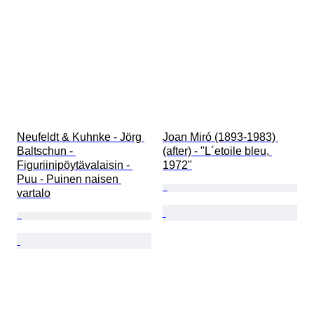
Neufeldt & Kuhnke - Jörg 
Joan Miró (1893-1983) 
Baltschun - 
(after) - "L´etoile bleu, 
Figuriinipöytävalaisin - 
1972"
Puu - Puinen naisen 
vartalo