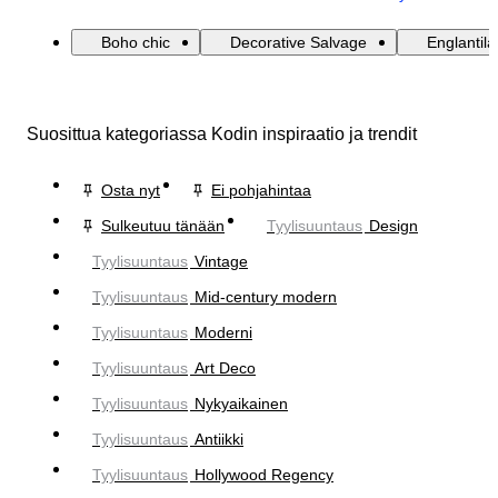
Boho chic
Decorative Salvage
Englantila
Suosittua kategoriassa Kodin inspiraatio ja trendit
Osta nyt
Ei pohjahintaa
Sulkeutuu tänään
Tyylisuuntaus
Design
Tyylisuuntaus
Vintage
Tyylisuuntaus
Mid-century modern
Tyylisuuntaus
Moderni
Tyylisuuntaus
Art Deco
Tyylisuuntaus
Nykyaikainen
Tyylisuuntaus
Antiikki
Tyylisuuntaus
Hollywood Regency