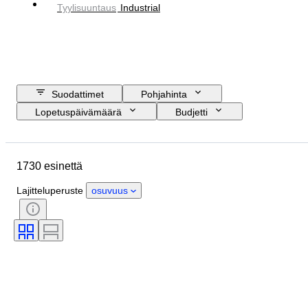
Tyylisuuntaus
Industrial
Suodattimet
Pohjahinta
Lopetuspäivämäärä
Budjetti
Sijainti
Koko
Mitat
Merkki
Esine
Alkuperämaa
1730 esinettä
Materiaali
Sukupuoli
Kunto
Ajanjakso
Sertifiointi
Aihe
Lajitteluperuste
osuvuus
Tyylisuuntaus
Tekniikka
Allekirjoitus
Painos
Väri
Aikakausi
Myyjä
Alkuperäinen / kopio
Taiteilija
Tehoreservi
Tekijä
Malli