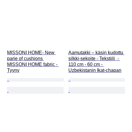
MISSONI HOME- New 
Aamutakki – käsin kudottu 
parie of cushions 
silkki-sekoite - Tekstiili  - 
MISSONI HOME fabric - 
110 cm - 60 cm - 
Tyyny
Uzbekistanin Ikat-chapan