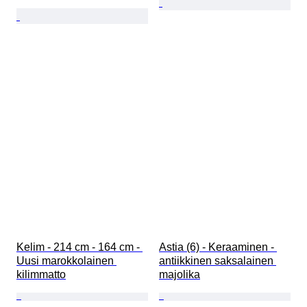
Kelim - 214 cm - 164 cm - 
Astia (6) - Keraaminen - 
Uusi marokkolainen 
antiikkinen saksalainen 
kilimmatto
majolika