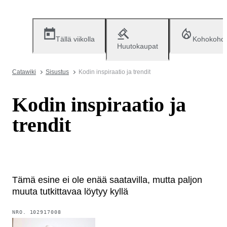
Tällä viikolla
Kohokohd
Huutokaupat
Catawiki
Sisustus
Kodin inspiraatio ja trendit
Kodin inspiraatio ja
trendit
Tämä esine ei ole enää saatavilla, mutta paljon
muuta tutkittavaa löytyy kyllä
NRO.
102917008