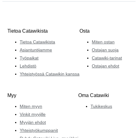
Tietoa Catawikista
Osta
Tietoa Catawikista
Miten ostan
Asiantuntijamme
Ostajan suoja
Työpaikat
Catawiki-tarinat
Lehdistö
Ostajan ehdot
Yhteistyössä Catawikin kanssa
Myy
Oma Catawiki
Miten myyn
Tukikeskus
Vinkit myyjille
Myyjän ehdot
Yhteistyökumppanit