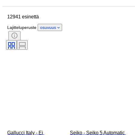
Sijainti
Merkki
Kotelon halkaisija
Rannekkeen leveys
12941 esinettä
Esine
Alkuperämaa
Materiaali
Sukupuoli
Kunto
Lajitteluperuste
osuvuus
Ajanjakso
Sertifiointi
Aihe
Painos
Kieli
Väri
Rannekellon liike
Kellon rannekkeen materiaali
Aikakausi
Tehoreservi
Soittokello
Alkuperäinen / kopio
Autoiluesineen tyyppi
Malli
Gallucci Italy - Ei 
Seiko - Seiko 5 Automatic 