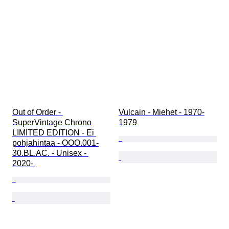
Out of Order - 
Vulcain - Miehet - 1970-
SuperVintage Chrono 
1979 
LIMITED EDITION - Ei 
pohjahintaa - OOO.001-
30.BL.AC. - Unisex - 
2020- 