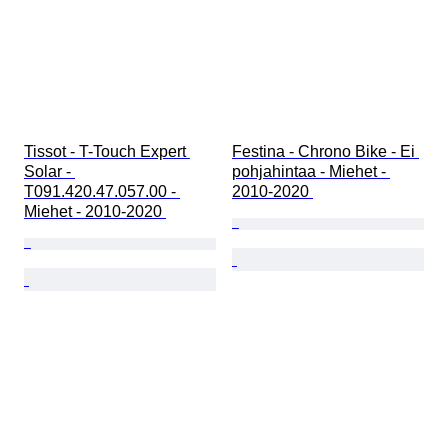
Tissot - T-Touch Expert 
Festina - Chrono Bike - Ei 
Solar - 
pohjahintaa - Miehet - 
T091.420.47.057.00 - 
2010-2020 
Miehet - 2010-2020 