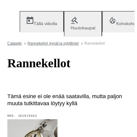
Tällä viikolla
Kohokohd
Huutokaupat
Catawiki
Rannekellot, kynät ja sytyttimet
Rannekellot
Rannekellot
Tämä esine ei ole enää saatavilla, mutta paljon
muuta tutkittavaa löytyy kyllä
NRO.
102919463