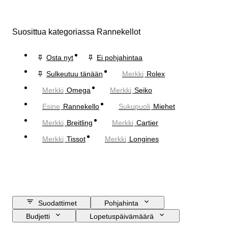
Suosittua kategoriassa Rannekellot
Osta nyt
Ei pohjahintaa
Sulkeutuu tänään
Merkki
Rolex
Merkki
Omega
Merkki
Seiko
Esine
Rannekello
Sukupuoli
Miehet
Merkki
Breitling
Merkki
Cartier
Merkki
Tissot
Merkki
Longines
Suodattimet
Pohjahinta
Budjetti
Lopetuspäivämäärä