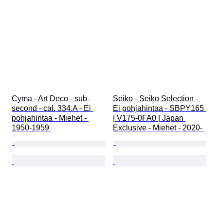
Cyma - Art Deco - sub-
Seiko - Seiko Selection - 
second - cal. 334.A - Ei 
Ei pohjahintaa - SBPY165 
pohjahintaa - Miehet - 
| V175-0FA0 | Japan 
1950-1959 
Exclusive - Miehet - 2020- 