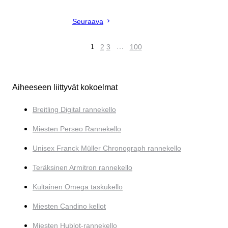
Seuraava
1
2
3
…
100
Aiheeseen liittyvät kokoelmat
Breitling Digital rannekello
Miesten Perseo Rannekello
Unisex Franck Müller Chronograph rannekello
Teräksinen Armitron rannekello
Kultainen Omega taskukello
Miesten Candino kellot
Miesten Hublot-rannekello