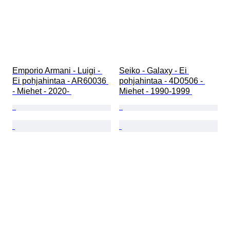
Emporio Armani - Luigi - 
Seiko - Galaxy - Ei 
Ei pohjahintaa - AR60036 
pohjahintaa - 4D0506 - 
- Miehet - 2020- 
Miehet - 1990-1999 