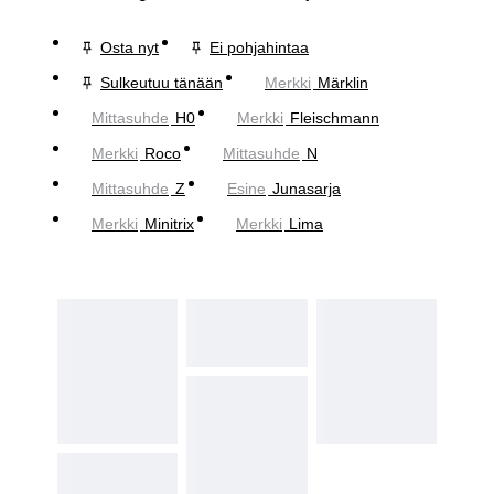
Osta nyt
Ei pohjahintaa
Sulkeutuu tänään
Merkki
Märklin
Mittasuhde
H0
Merkki
Fleischmann
Merkki
Roco
Mittasuhde
N
Mittasuhde
Z
Esine
Junasarja
Merkki
Minitrix
Merkki
Lima