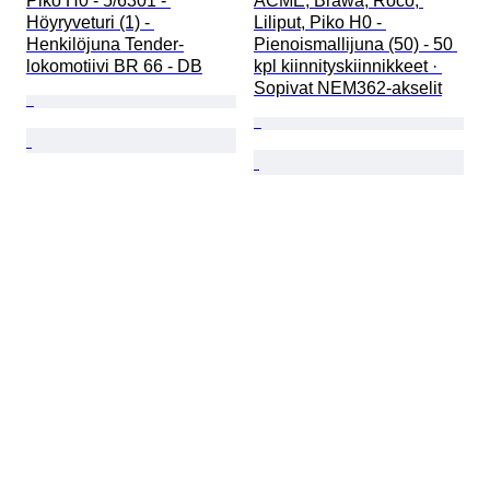
Piko H0 - 5/6301 - 
ACME, Brawa, Roco, 
Höyryveturi (1) - 
Liliput, Piko H0 - 
Henkilöjuna Tender-
Pienoismallijuna (50) - 50 
lokomotiivi BR 66 - DB
kpl kiinnityskiinnikkeet · 
Sopivat NEM362-akselit