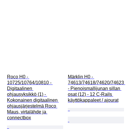
Roco H0 - 
Märklin H0 - 
10725/10764/10810 - 
74613/74618/74620/74623 
Digitaalinen 
- Pienoismallijunan sillan 
ohjausyksikkö (1) - 
osat (12) - 12 C-Rails 
Kokonainen digitaalinen 
käyttökappaleet / ajourat
ohjausjärjestelmä Roco 
Maus, virtalähde ja 
connectbox