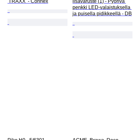
'TRAXX' - Connex
lisävaruste (1) - Pyörivä 
penkki LED-valaistuksella 
ja puisella pidikkeellä - DB