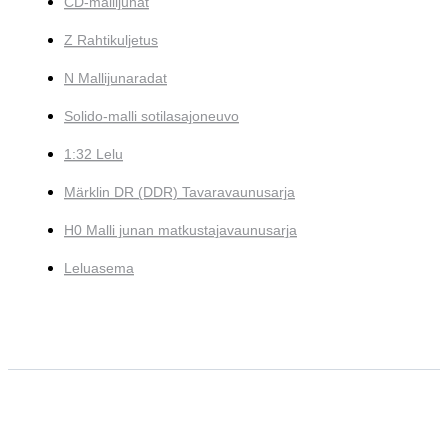
CD-mallijunat
Z Rahtikuljetus
N Mallijunaradat
Solido-malli sotilasajoneuvo
1:32 Lelu
Märklin DR (DDR) Tavaravaunusarja
H0 Malli junan matkustajavaunusarja
Leluasema