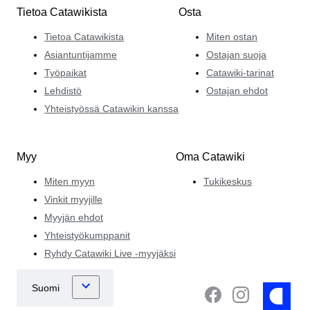
Tietoa Catawikista
Osta
Tietoa Catawikista
Miten ostan
Asiantuntijamme
Ostajan suoja
Työpaikat
Catawiki-tarinat
Lehdistö
Ostajan ehdot
Yhteistyössä Catawikin kanssa
Myy
Oma Catawiki
Miten myyn
Tukikeskus
Vinkit myyjille
Myyjän ehdot
Yhteistyökumppanit
Ryhdy Catawiki Live -myyjäksi