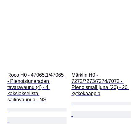
Roco H0 - 47065.1/47065 
Märklin H0 - 
- Pienoisjunaradan 
7272/7273/7274/7072 - 
tavaravaunu (4) - 4 
Pienoismallijuna (20) - 20 
kaksiakselista 
kytkekaappia
säiliövaunua - NS