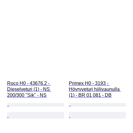
Roco H0 - 43676.2 - 
Primex H0 - 3193 - 
Dieselveturi (1) - NS 
Höyryveturi hiilivaunulla 
200/300 "Sik" - NS
(1) - BR 01 081 - DB