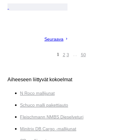
Seuraava
1
2
3
…
50
Aiheeseen liittyvät kokoelmat
N Roco mallijunat
Schuco malli pakettiauto
Fleischmann NMBS Dieselveturi
Minitrix DB Cargo -mallijunat