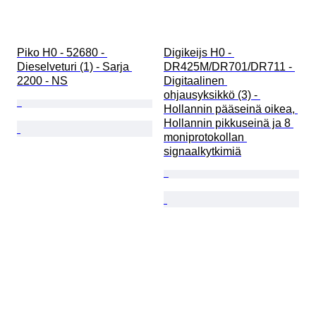
Piko H0 - 52680 - 
Digikeijs H0 - 
Dieselveturi (1) - Sarja 
DR425M/DR701/DR711 - 
2200 - NS
Digitaalinen 
ohjausyksikkö (3) - 
Hollannin pääseinä oikea, 
Hollannin pikkuseinä ja 8 
moniprotokollan 
signaalkytkimiä