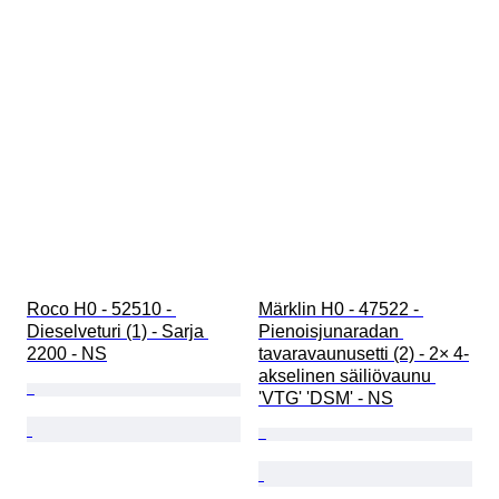
Roco H0 - 52510 - 
Märklin H0 - 47522 - 
Dieselveturi (1) - Sarja 
Pienoisjunaradan 
2200 - NS
tavaravaunusetti (2) - 2× 4-
akselinen säiliövaunu 
'VTG' 'DSM' - NS