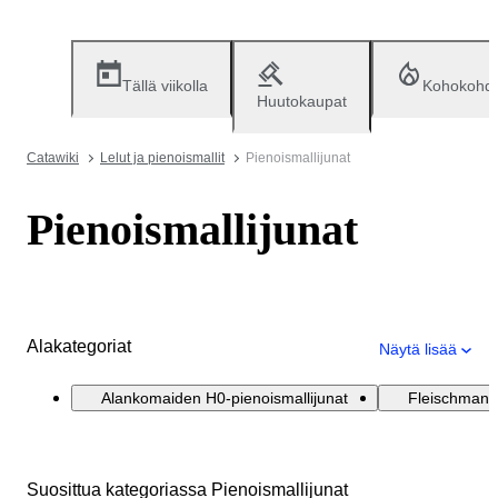
Tällä viikolla
Kohokohd
Huutokaupat
Catawiki
Lelut ja pienoismallit
Pienoismallijunat
Pienoismallijunat
Alakategoriat
Näytä lisää
Alankomaiden H0-pienoismallijunat
Fleischmann 
Suosittua kategoriassa Pienoismallijunat