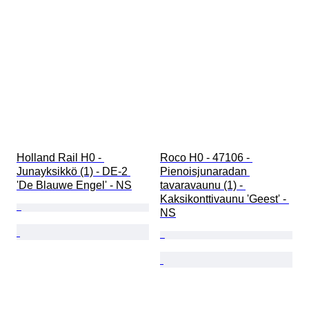
Holland Rail H0 - 
Roco H0 - 47106 - 
Junayksikkö (1) - DE-2 
Pienoisjunaradan 
'De Blauwe Engel' - NS
tavaravaunu (1) - 
Kaksikonttivaunu 'Geest' - 
NS