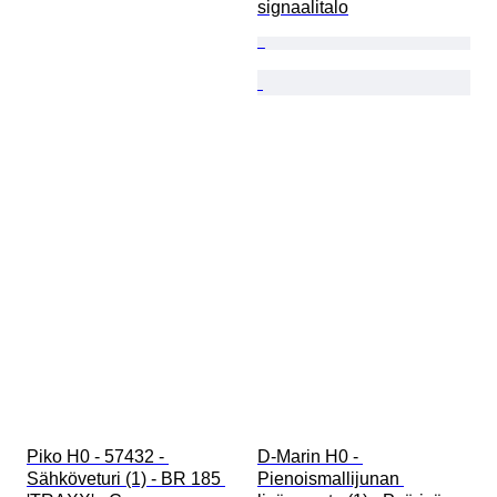
signaalitalo
Piko H0 - 57432 - 
D-Marin H0 - 
Sähköveturi (1) - BR 185 
Pienoismallijunan 