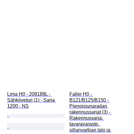
Lima H0 - 208189L - 
Faller H0 - 
Sähköveturi (1) - Sarja 
B121/B125/B150 - 
1200 - NS
Pienoisjunaradan 
rakennussarjat (3) - 
Rakennussarja: 
tavaravarasto, 
sillanvartijan talo ja 