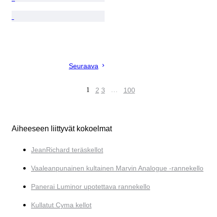
Seuraava
1
2
3
…
100
Aiheeseen liittyvät kokoelmat
JeanRichard teräskellot
Vaaleanpunainen kultainen Marvin Analogue -rannekello
Panerai Luminor upotettava rannekello
Kullatut Cyma kellot