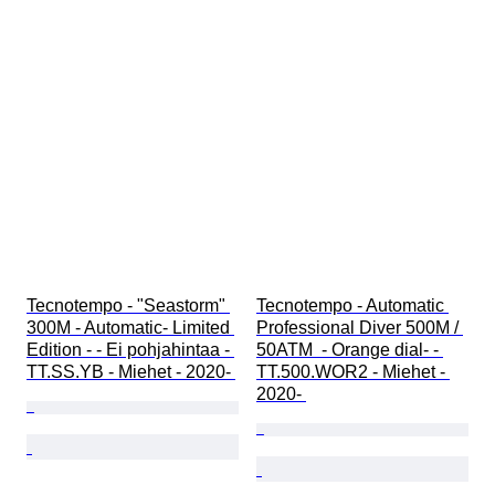
Tecnotempo - "Seastorm" 
Tecnotempo - Automatic 
300M - Automatic- Limited 
Professional Diver 500M / 
Edition - - Ei pohjahintaa - 
50ATM  - Orange dial- - 
TT.SS.YB - Miehet - 2020- 
TT.500.WOR2 - Miehet - 
2020- 