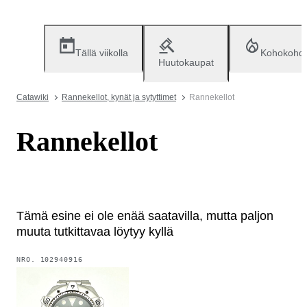
Tällä viikolla
Kohokohd
Huutokaupat
Catawiki
Rannekellot, kynät ja sytyttimet
Rannekellot
Rannekellot
Tämä esine ei ole enää saatavilla, mutta paljon
muuta tutkittavaa löytyy kyllä
NRO.
102940916