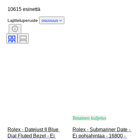
Kotelon halkaisija
Rannekkeen leveys
10615 esinettä
Esine
Alkuperämaa
Materiaali
Sukupuoli
Kunto
Lajitteluperuste
osuvuus
Ajanjakso
Sertifiointi
Aihe
Painos
Kieli
Väri
Rannekellon liike
Kellon rannekkeen materiaali
Aikakausi
Tehoreservi
Soittokello
Alkuperäinen / kopio
Autoiluesineen tyyppi
Malli
Ilmainen kuljetus
Rolex - Datejust II Blue 
Rolex - Submariner Date - 
Dial Fluted Bezel - Ei 
Ei pohjahintaa - 16800 - 