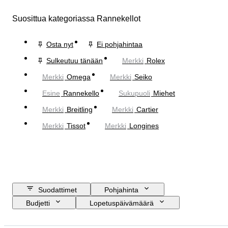
Suosittua kategoriassa Rannekellot
Osta nyt
Ei pohjahintaa
Sulkeutuu tänään
Merkki
Rolex
Merkki
Omega
Merkki
Seiko
Esine
Rannekello
Sukupuoli
Miehet
Merkki
Breitling
Merkki
Cartier
Merkki
Tissot
Merkki
Longines
Suodattimet
Pohjahinta
Budjetti
Lopetuspäivämäärä
Sijainti
Merkki