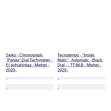
Seiko - Chronograph 
Tecnotempo - "Inside 
"Panda" Dial Tachymeter - 
Matic" - Automatic - Black 
Ei pohjahintaa - Miehet - 
Dial - - TT.IM.B - Miehet - 
2020- 
2020- 