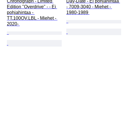
Chronograph - Limited 
Day-Date - Ei pohjahintaa 
Edition "Overdrive" - - Ei 
- 7009-3040 - Miehet - 
pohjahintaa - 
1980-1989 
TT.100OV.LBL - Miehet - 
2020- 