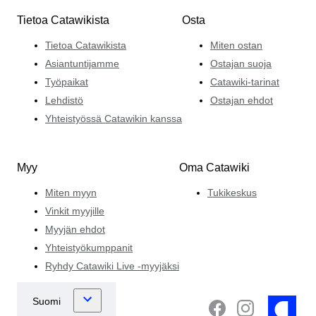
Tietoa Catawikista
Osta
Tietoa Catawikista
Miten ostan
Asiantuntijamme
Ostajan suoja
Työpaikat
Catawiki-tarinat
Lehdistö
Ostajan ehdot
Yhteistyössä Catawikin kanssa
Myy
Oma Catawiki
Miten myyn
Tukikeskus
Vinkit myyjille
Myyjän ehdot
Yhteistyökumppanit
Ryhdy Catawiki Live -myyjäksi