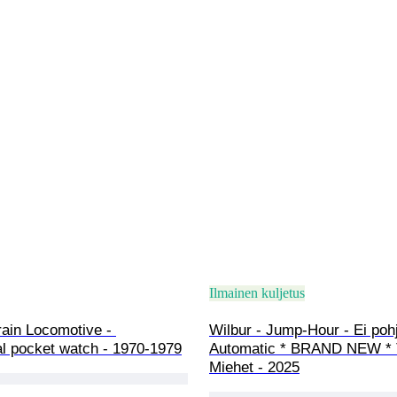
Ilmainen kuljetus
ain Locomotive - 
Wilbur - Jump-Hour - Ei pohj
l pocket watch - 1970-1979
Automatic * BRAND NEW * T
Miehet - 2025