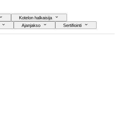
Kotelon halkaisija
Ajanjakso
Sertifiointi
i
Aikakausi
Tehoreservi