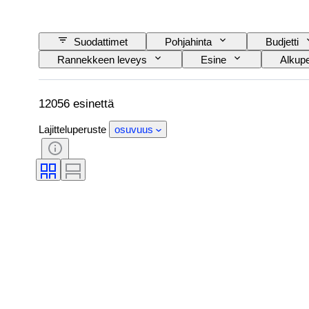
Suodattimet
Pohjahinta
Budjetti
Rannekkeen leveys
Esine
Alkup
Aihe
Painos
Kieli
Väri
Soittokello
Alkuperäinen / kopio
A
12056 esinettä
Lajitteluperuste
osuvuus