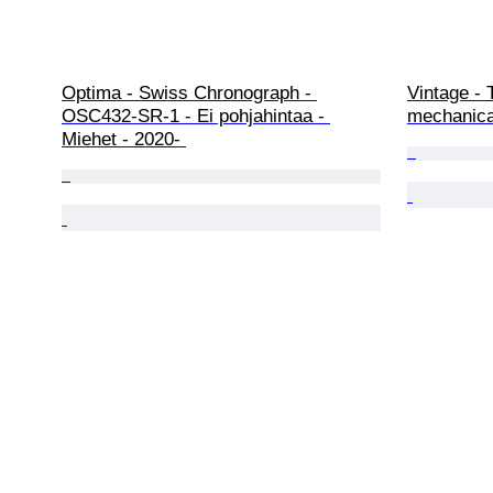
Optima - Swiss Chronograph - 
Vintage - 
OSC432-SR-1 - Ei pohjahintaa - 
mechanica
Miehet - 2020- 