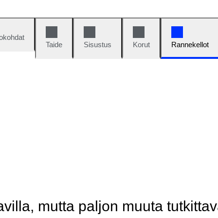
okohdat
Taide
Sisustus
Korut
Rannekellot
illa, mutta paljon muuta tutkittav