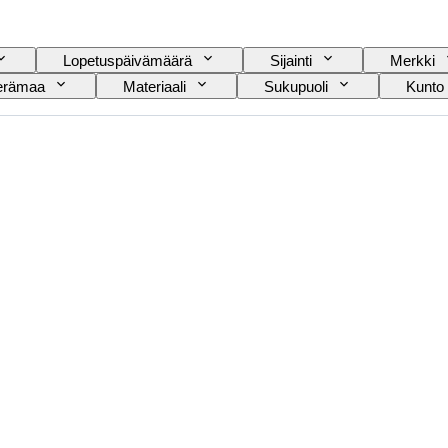
Lopetuspäivämäärä
Sijainti
Merkki
erämaa
Materiaali
Sukupuoli
Kunto
Rannekellon liike
Kellon rannekkeen materiaal
utoiluesineen tyyppi
Malli