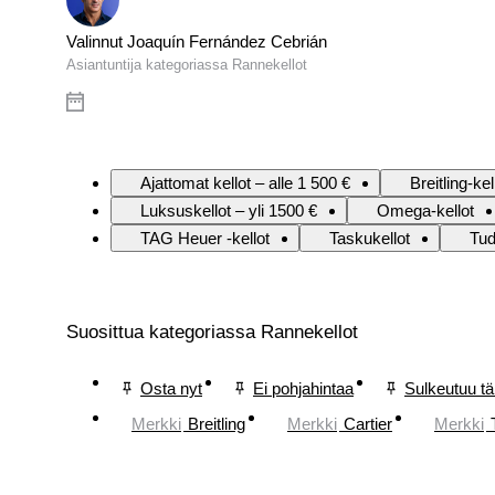
Valinnut Joaquín Fernández Cebrián
Asiantuntija kategoriassa Rannekellot
Ajattomat kellot – alle 1 500 €
Breitling-kel
Luksuskellot – yli 1500 €
Omega-kellot
TAG Heuer -kellot
Taskukellot
Tud
Suosittua kategoriassa Rannekellot
Osta nyt
Ei pohjahintaa
Sulkeutuu t
Merkki
Breitling
Merkki
Cartier
Merkki