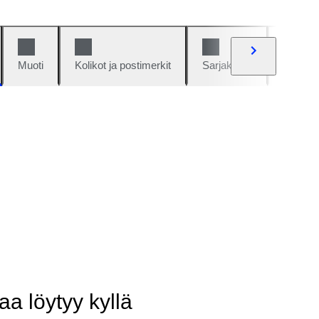
Muoti
Kolikot ja postimerkit
Sarjakuvat
Autot j
aa löytyy kyllä