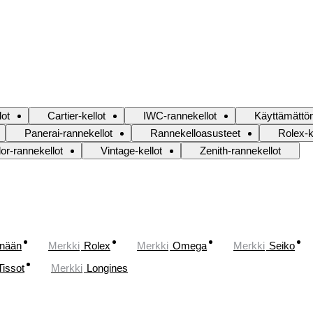
lot
Cartier-kellot
IWC-rannekellot
Käyttämättöm
Panerai-rannekellot
Rannekelloasusteet
Rolex-k
or-rannekellot
Vintage-kellot
Zenith-rannekellot
änään
Merkki
Rolex
Merkki
Omega
Merkki
Seiko
Tissot
Merkki
Longines