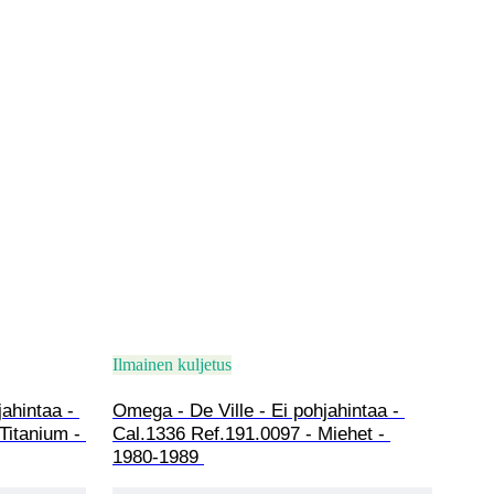
Ilmainen kuljetus
ahintaa - 
Omega - De Ville - Ei pohjahintaa - 
itanium - 
Cal.1336 Ref.191.0097 - Miehet - 
1980-1989 