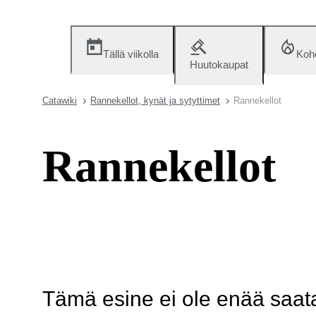
Tällä viikolla
Koh
Huutokaupat
Catawiki
Rannekellot, kynät ja sytyttimet
Rannekellot
Rannekellot
Tämä esine ei ole enää saatav