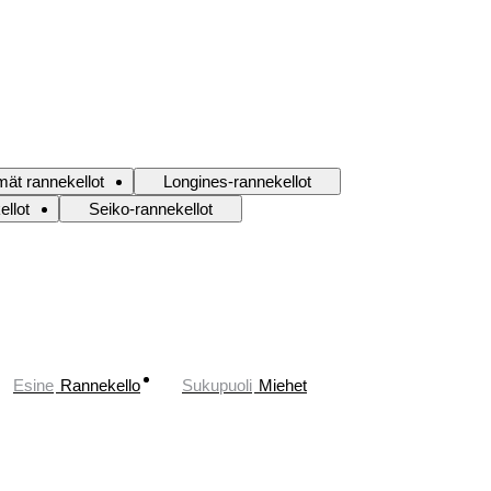
ät rannekellot
Longines-rannekellot
ellot
Seiko-rannekellot
Esine
Rannekello
Sukupuoli
Miehet