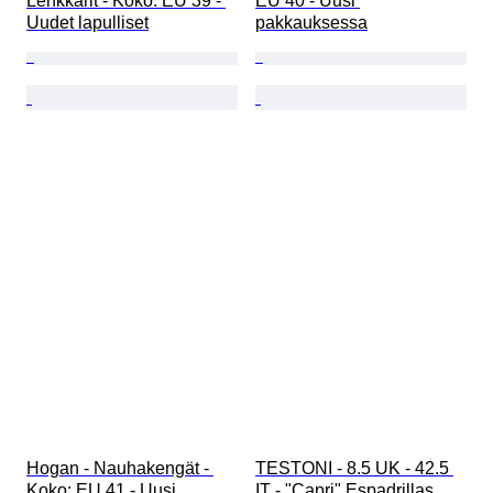
Lenkkarit - Koko: EU 39 - 
EU 40 - Uusi 
Uudet lapulliset
pakkauksessa
Hogan - Nauhakengät - 
TESTONI - 8.5 UK - 42.5 
Koko: EU 41 - Uusi 
IT - "Capri" Espadrillas 