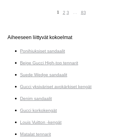
1
2
3
…
83
Aiheeseen liittyvät kokoelmat
Ponihiuksiset sandaalit
Beige Gucci High-top tennarit
Suede Wedge sandaalit
Gucci yksiväriset avokärkiset kengät
Denim sandaalit
Gucci korkokengät
Louis Vuitton -kengät
Matalat tennarit