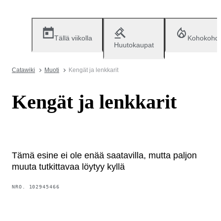
Tällä viikolla
Kohokohd
Huutokaupat
Catawiki
Muoti
Kengät ja lenkkarit
Kengät ja lenkkarit
Tämä esine ei ole enää saatavilla, mutta paljon
muuta tutkittavaa löytyy kyllä
NRO.
102945466