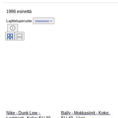
Esine
Alkuperämaa
1986 esinettä
Materiaali
Sukupuoli
Kunto
Allekirjoitus
Väri
Aikakausi
Lajitteluperuste
osuvuus
Mukana asusteet
Kuosi
Malli
Nike - Dunk Low - 
Bally - Mokkasiinit - Koko: 