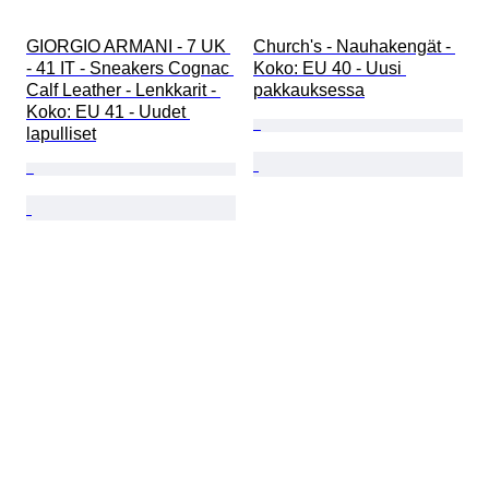
GIORGIO ARMANI - 7 UK 
Church's - Nauhakengät - 
- 41 IT - Sneakers Cognac 
Koko: EU 40 - Uusi 
Calf Leather - Lenkkarit - 
pakkauksessa
Koko: EU 41 - Uudet 
lapulliset