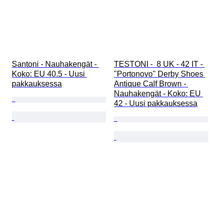
Santoni - Nauhakengät - 
TESTONI -  8 UK - 42 IT - 
Koko: EU 40.5 - Uusi 
"Portonovo" Derby Shoes 
pakkauksessa
Antique Calf Brown - 
Nauhakengät - Koko: EU 
42 - Uusi pakkauksessa