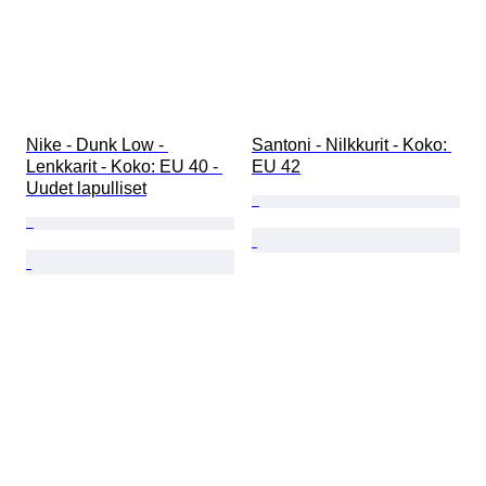
Nike - Dunk Low - 
Santoni - Nilkkurit - Koko: 
Lenkkarit - Koko: EU 40 - 
EU 42
Uudet lapulliset