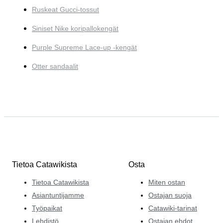
Ruskeat Gucci-tossut
Siniset Nike koripallokengät
Purple Supreme Lace-up -kengät
Otter sandaalit
Tietoa Catawikista
Osta
Tietoa Catawikista
Miten ostan
Asiantuntijamme
Ostajan suoja
Työpaikat
Catawiki-tarinat
Lehdistö
Ostajan ehdot