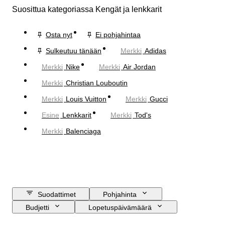
Suosittua kategoriassa Kengät ja lenkkarit
Osta nyt
Ei pohjahintaa
Sulkeutuu tänään
Merkki
Adidas
Merkki
Nike
Merkki
Air Jordan
Merkki
Christian Louboutin
Merkki
Louis Vuitton
Merkki
Gucci
Esine
Lenkkarit
Merkki
Tod's
Merkki
Balenciaga
Suodattimet
Pohjahinta
Budjetti
Lopetuspäivämäärä
Sijainti
Merkki
Kengänkoko