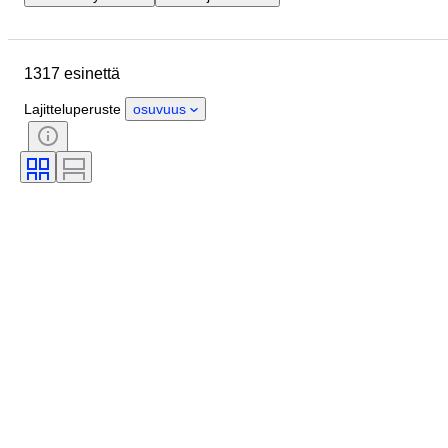
Lopetuspäivämäärä
Sijainti
Merkki
Esine
Alkuperämaa
1317 esinettä
Materiaali
Kunto
Extrat
Ajanjakso
Väri
Mittasuhde
Lajitteluperuste
osuvuus
Kontrolli
Virtalähde
Rautatieyhtiä
Aikakausi