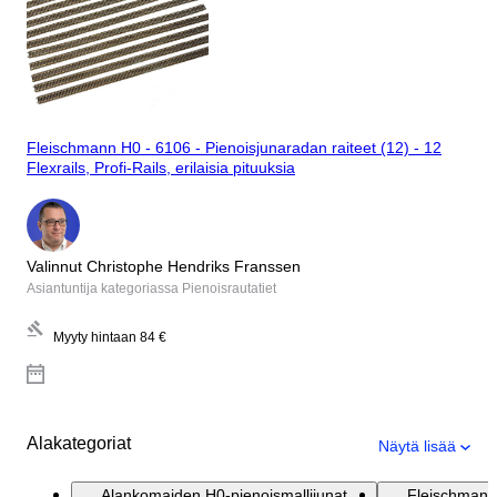
Fleischmann H0 - 6106 - Pienoisjunaradan raiteet (12) - 12
Flexrails, Profi-Rails, erilaisia pituuksia
Valinnut Christophe Hendriks Franssen
Asiantuntija kategoriassa Pienoisrautatiet
Myyty hintaan
84 €
Alakategoriat
Näytä lisää
Alankomaiden H0-pienoismallijunat
Fleischmann 