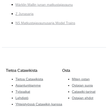
Märklin Mallin junan matkustajavaunu
Z Junasarja
NS Matkustajavaunusarja Model Trains
Tietoa Catawikista
Osta
Tietoa Catawikista
Miten ostan
Asiantuntijamme
Ostajan suoja
Työpaikat
Catawiki-tarinat
Lehdistö
Ostajan ehdot
Yhteistyössä Catawikin kanssa