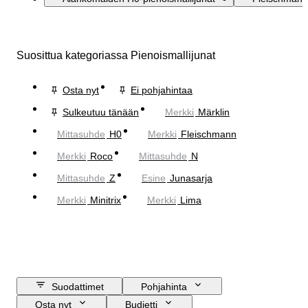
Suosittua kategoriassa Pienoismallijunat
Osta nyt
Ei pohjahintaa
Sulkeutuu tänään
Merkki
Märklin
Mittasuhde
H0
Merkki
Fleischmann
Merkki
Roco
Mittasuhde
N
Mittasuhde
Z
Esine
Junasarja
Merkki
Minitrix
Merkki
Lima
Suodattimet
Pohjahinta
Osta nyt
Budjetti