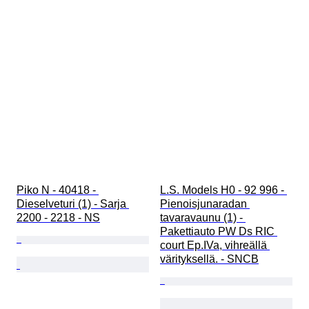
Piko N - 40418 - 
L.S. Models H0 - 92 996 - 
Dieselveturi (1) - Sarja 
Pienoisjunaradan 
2200 - 2218 - NS
tavaravaunu (1) - 
Pakettiauto PW Ds RIC 
court Ep.IVa, vihreällä 
värityksellä. - SNCB