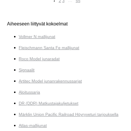
1
2
3
…
55
Aiheeseen liittyvät kokoelmat
Vollmer N mallijunat
Fleischmann Santa Fe mallijunat
Roco Model junaradat
Signaalit
Artitec Model junanrakennussarjat
Aloitussarja
DR (DDR) Matkustajakuljetukset
Märklin Union Pacific Railroad Höyryveturi tarjouksella
Atlas-mallijunat