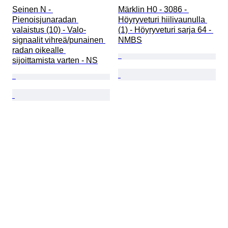
Seinen N - 
Märklin H0 - 3086 - 
Pienoisjunaradan 
Höyryveturi hiilivaunulla 
valaistus (10) - Valo-
(1) - Höyryveturi sarja 64 - 
signaalit vihreä/punainen 
NMBS
radan oikealle 
sijoittamista varten - NS