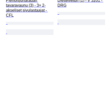
Pienoisjunaradan 
Dieselveturi (1) - V 3201 - 
tavaravaunu (3) - 3× 2-
DRG
akseliset sivulastaajat - 
CFL