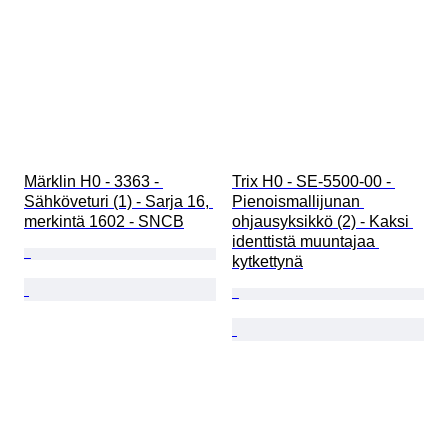
Märklin H0 - 3363 - 
Trix H0 - SE-5500-00 - 
Sähköveturi (1) - Sarja 16, 
Pienoismallijunan 
merkintä 1602 - SNCB
ohjausyksikkö (2) - Kaksi 
identtistä muuntajaa 
kytkettynä