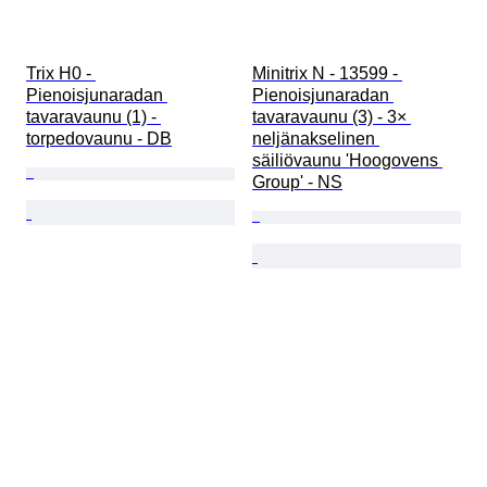
Trix H0 - 
Minitrix N - 13599 - 
Pienoisjunaradan 
Pienoisjunaradan 
tavaravaunu (1) - 
tavaravaunu (3) - 3× 
torpedovaunu - DB
neljänakselinen 
säiliövaunu 'Hoogovens 
Group' - NS