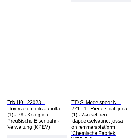
Trix H0 - 22023 - 
T.D.S. Modelspoor N - 
Höyryveturi hiilivaunulla 
2211-1 - Pienoismallijuna 
(1) - P8 - Königlich 
(1) - 2-akselinen 
Preußische Eisenbahn-
klapdekselvaunu, jossa 
Verwaltung (KPEV)
on remmersplatform 
'Chemische Fabriek 