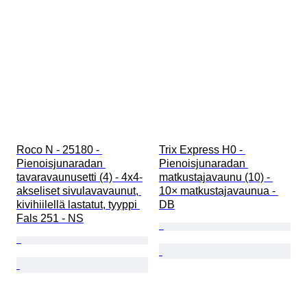
Roco N - 25180 - 
Trix Express H0 - 
Pienoisjunaradan 
Pienoisjunaradan 
tavaravaunusetti (4) - 4x4-
matkustajavaunu (10) - 
akseliset sivulavavaunut, 
10× matkustajavaunua - 
kivihiilellä lastatut, tyyppi 
DB
Fals 251 - NS