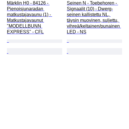
Märklin H0 - 84126 - 
Seinen N - Toebehoren - 
Pienoisjunaradan 
Signaalit (10) - Dwerg-
matkustajavaunu (1) - 
seinen kallistettu NL, 
Matkustajavaunut 
täysin muovinen, suljettu, 
"MODELLBUNN 
vihreä/keltainen/punainen 
EXPRESS" - CFL
LED - NS