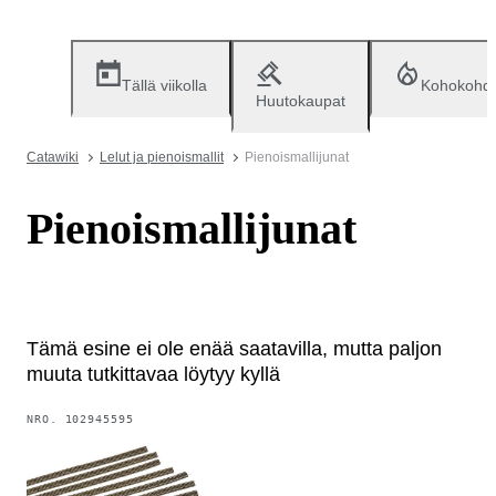
Tällä viikolla
Kohokohd
Huutokaupat
Catawiki
Lelut ja pienoismallit
Pienoismallijunat
Pienoismallijunat
Tämä esine ei ole enää saatavilla, mutta paljon
muuta tutkittavaa löytyy kyllä
NRO.
102945595