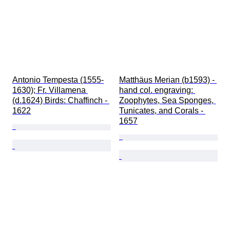
Antonio Tempesta (1555-
Matthäus Merian (b1593) - 
1630); Fr. Villamena 
hand col. engraving: 
(d.1624) Birds: Chaffinch - 
Zoophytes, Sea Sponges, 
1622
Tunicates, and Corals - 
1657