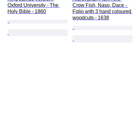
Oxford University - The 
Crow Fish, Naso, Dace - 
Holy Bible - 1860
Folio with 3 hand coloured 
woodcuts - 1638