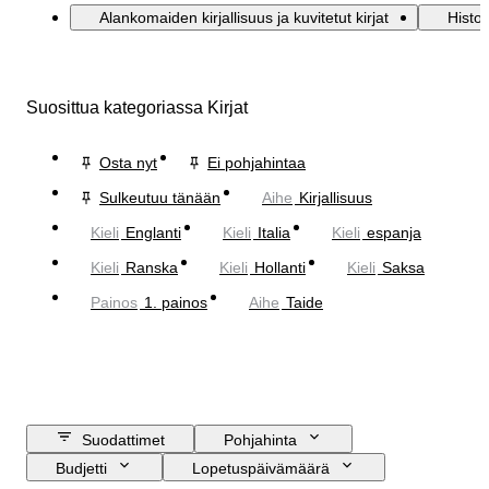
Alankomaiden kirjallisuus ja kuvitetut kirjat
Histor
Suosittua kategoriassa Kirjat
Osta nyt
Ei pohjahintaa
Sulkeutuu tänään
Aihe
Kirjallisuus
Kieli
Englanti
Kieli
Italia
Kieli
espanja
Kieli
Ranska
Kieli
Hollanti
Kieli
Saksa
Painos
1. painos
Aihe
Taide
Suodattimet
Pohjahinta
Budjetti
Lopetuspäivämäärä