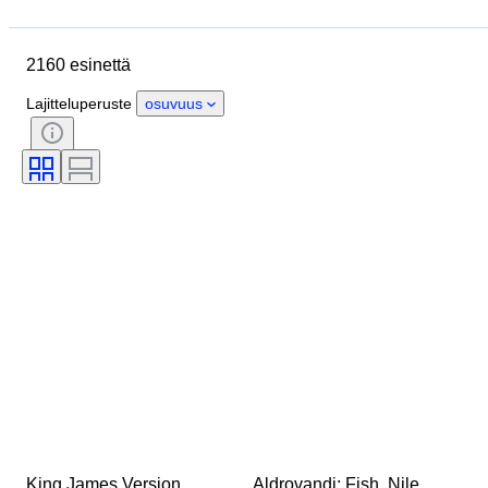
Sijainti
Esine
Alkuperämaa
Materiaali
Kunto
Extrat
2160 esinettä
Ajanjakso
Aihe
Tyylisuuntaus
Tekniikka
Lajitteluperuste
osuvuus
Allekirjoitus
Sidonta
Painos
Kieli
Väri
Sarja
Aikakausi
Myyjä
Asevoimien Organizaatio
Urheilu
Taiteilija
Alkuperäinen / kopio
Sarjakuvan tyyppi
King James Version, 
Aldrovandi; Fish, Nile 