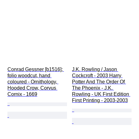
Conrad Gessner [b1516]; 
J.K. Rowling / Jason 
folio woodcut, hand 
Cockcroft - 2003 Harry 
coloured - Ornithology, 
Potter And The Order Of 
Hooded Crow, Corvus 
The Phoenix - J.K. 
Cornix - 1669
Rowling - UK First Edition 
First Printing - 2003-2003