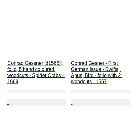
Conrad Gessner [d1565]; 
Conrad Gesner - First 
folio, 5 hand coloured 
German Issue - Swifts, 
woodcuts - Spider Crabs - 
Apus, Bird - folio with 2 
1669
woodcuts - 1557