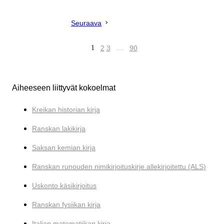
Seuraava
1
2
3
…
90
Aiheeseen liittyvät kokoelmat
Kreikan historian kirja
Ranskan lakikirja
Saksan kemian kirja
Ranskan runouden nimikirjoituskirje allekirjoitettu (ALS)
Uskonto käsikirjoitus
Ranskan fysiikan kirja
Italian matematiikan kirja