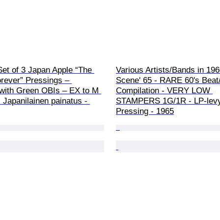
Set of 3 Japan Apple “The 
Various Artists/Bands in 1960
rever” Pressings – 
Scene' 65 - RARE 60's Beat
with Green OBIs – EX to M 
Compilation - VERY LOW 
- Japanilainen painatus - 
STAMPERS 1G/1R - LP-levy 
Pressing - 1965