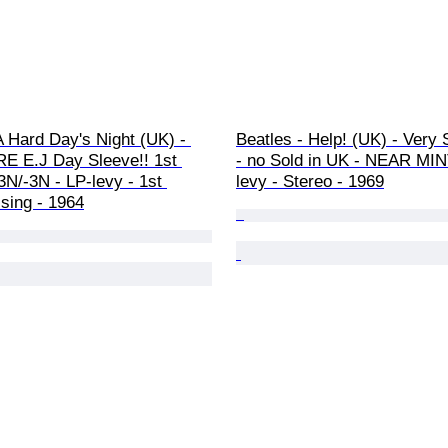
A Hard Day's Night (UK) - 
Beatles - Help! (UK) - Very 
 E.J Day Sleeve!! 1st 
- no Sold in UK - NEAR MINT
3N/-3N - LP-levy - 1st 
levy - Stereo - 1969
sing - 1964