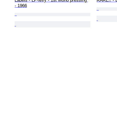
Labels - LP-levy - 1st Mono pressing 
RARE!! - L
- 1966