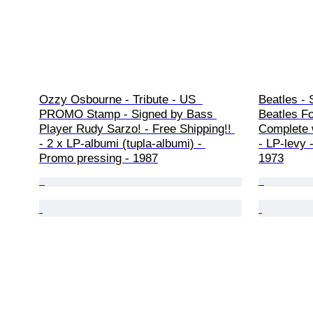
Ozzy Osbourne - Tribute - US  
Beatles - 
PROMO Stamp - Signed by Bass 
Beatles Fo
Player Rudy Sarzo! - Free Shipping!! 
Complete 
- 2 x LP-albumi (tupla-albumi) - 
- LP-levy 
Promo pressing - 1987
1973