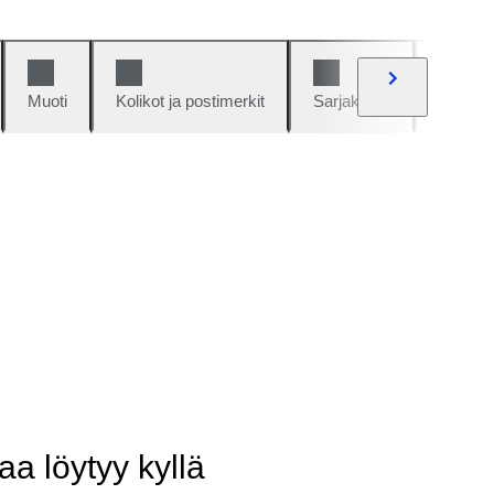
Muoti
Kolikot ja postimerkit
Sarjakuvat
Autot j
aa löytyy kyllä