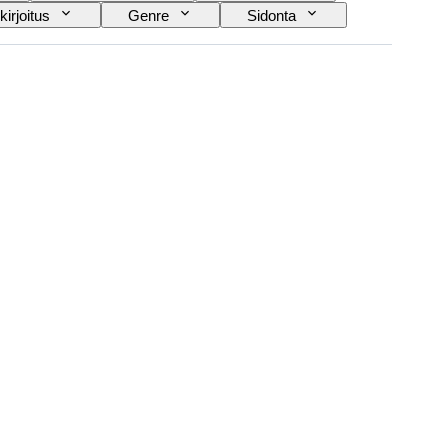
kirjoitus
Genre
Sidonta
stoesineiden huutokauppa
Aikakausi