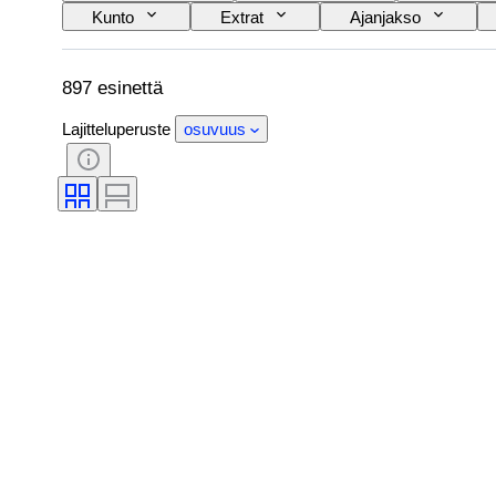
Kunto
Extrat
Ajanjakso
Painos
Väri
Taiteilija
T
Levy-yhtiö
Painamalla
Tekijä
897 esinettä
Lajitteluperuste
osuvuus