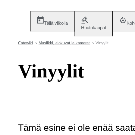
Tällä viikolla
Koh
Huutokaupat
Catawiki
Musiikki, elokuvat ja kamerat
Vinyylit
Vinyylit
Tämä esine ei ole enää saatav