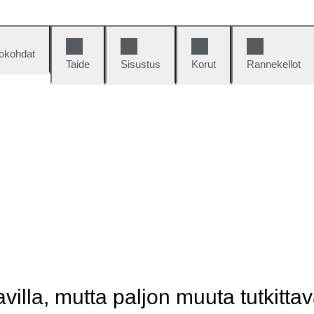
okohdat
Taide
Sisustus
Korut
Rannekellot
illa, mutta paljon muuta tutkittav