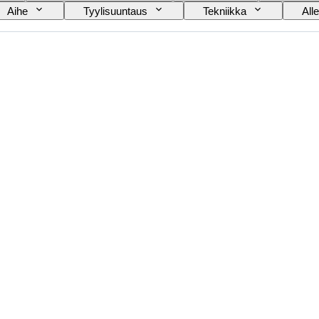
Aihe
Tyylisuuntaus
Tekniikka
Alle
estattu ja toimiva
Myyjä
Musiikkiaiheisten mui