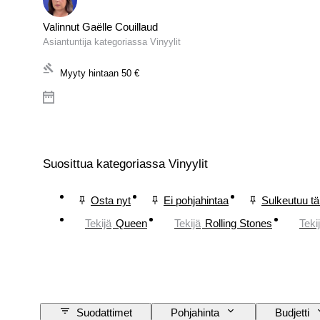
Valinnut Gaëlle Couillaud
Asiantuntija kategoriassa Vinyylit
Myyty hintaan
50 €
Suosittua kategoriassa Vinyylit
Osta nyt
Ei pohjahintaa
Sulkeutuu t
Tekijä
Queen
Tekijä
Rolling Stones
Teki
Suodattimet
Pohjahinta
Budjetti