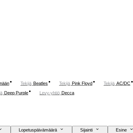
änään
Tekijä
Beatles
Tekijä
Pink Floyd
Tekijä
AC/DC
jä
Deep Purple
Levy-yhtiö
Decca
Lopetuspäivämäärä
Sijainti
Esine