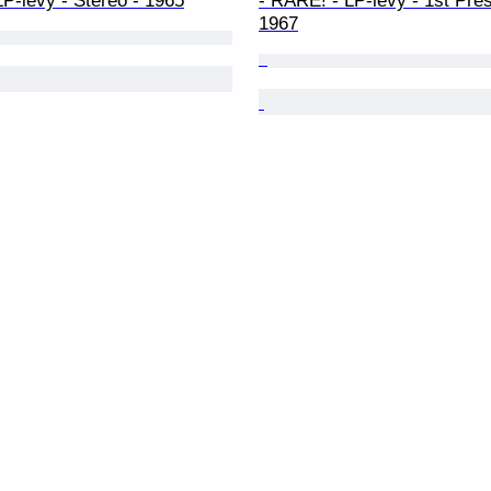
P-levy - Stereo - 1965
- RARE! - LP-levy - 1st Pres
1967