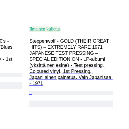
Ilmainen kuljetus
's - 
Steppenwolf - GOLD (THEIR GREAT 
/Blues 
HITS) – EXTREMELY RARE 1971 
JAPANESE TEST PRESSING – 
- 1st 
SPECIAL EDITION ON - LP-albumi 
(yksittäinen esine) - Test pressing, 
Coloured vinyl, 1st Pressing, 
Japanilainen painatus, Vain Japanissa 
- 1971