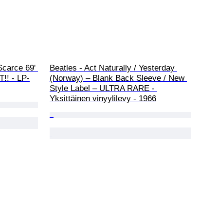
Scarce 69' 
Beatles - Act Naturally / Yesterday 
!! - LP-
(Norway) – Blank Back Sleeve / New 
Style Label – ULTRA RARE - 
Yksittäinen vinyylilevy - 1966