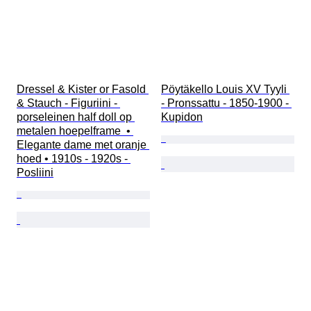
Dressel & Kister or Fasold 
Pöytäkello Louis XV Tyyli 
& Stauch - Figuriini - 
- Pronssattu - 1850-1900 - 
porseleinen half doll op 
Kupidon
metalen hoepelframe  • 
Elegante dame met oranje 
hoed • 1910s - 1920s - 
Posliini