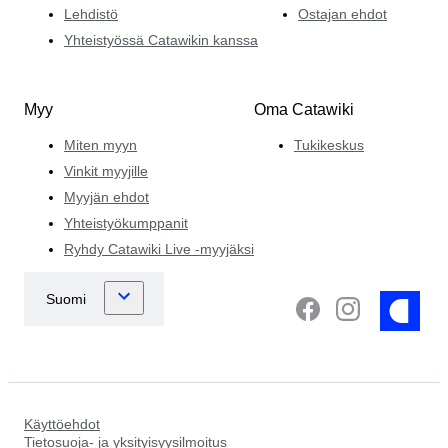
Lehdistö
Ostajan ehdot
Yhteistyössä Catawikin kanssa
Myy
Oma Catawiki
Miten myyn
Tukikeskus
Vinkit myyjille
Myyjän ehdot
Yhteistyökumppanit
Ryhdy Catawiki Live -myyjäksi
Käyttöehdot
Tietosuoja- ja yksityisyysilmoitus