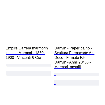
Empire Carrera marmorin 
Danvin - Paperipaino - 
kello -   Marmori - 1850-
Scultura Fermacarte Art 
1900 - Vincenti & Cie
Déco - Firmato F.H. 
Danvin - Anni '20/'30 - 
Marmori, metalli