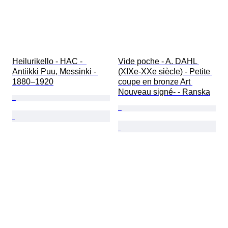
Heilurikello - HAC -  
Vide poche - A. DAHL 
Antiikki Puu, Messinki - 
(XIXe-XXe siècle) - Petite 
1880–1920
coupe en bronze Art 
Nouveau signé- - Ranska