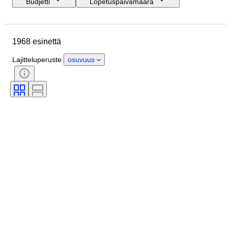
Budjetti
Lopetuspäivämäärä
Sijainti
Koko
Mitat
Merkki
Esine
Alkuperämaa
1968 esinettä
Materiaali
Sukupuoli
Kunto
Ajanjakso
Sertifiointi
Aihe
Lajitteluperuste
osuvuus
Tyylisuuntaus
Allekirjoitus
Väri
Rannekellon liike
Tehoreservi
Soittokello
Kellotyyppi
Aikakausi
Kotelon halkaisija
Alkuperäinen / kopio
Tekijä
Provenanssi