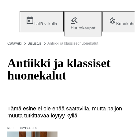
Tällä viikolla
Kohokohd
Huutokaupat
Catawiki
Sisustus
Antiikki ja klassiset huonekalut
Antiikki ja klassiset
huonekalut
Tämä esine ei ole enää saatavilla, mutta paljon
muuta tutkittavaa löytyy kyllä
NRO.
102954814