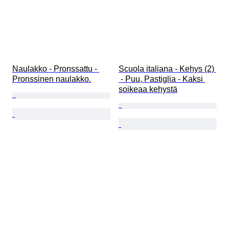
Naulakko - Pronssattu - 
Scuola italiana - Kehys (2) 
Pronssinen naulakko.
 - Puu, Pastiglia - Kaksi 
soikeaa kehystä