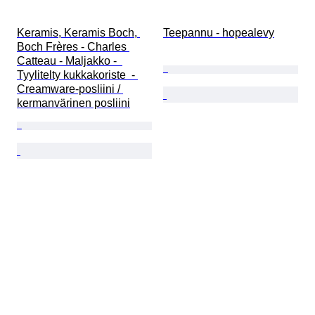
Keramis, Keramis Boch, 
Teepannu - hopealevy
Boch Frères - Charles 
Catteau - Maljakko -  
Tyylitelty kukkakoriste  - 
Creamware-posliini / 
kermanvärinen posliini