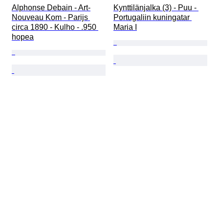
Alphonse Debain - Art-
Kynttilänjalka (3) - Puu - 
Nouveau Kom - Parijs 
Portugaliin kuningatar 
circa 1890 - Kulho - .950 
Maria I
hopea