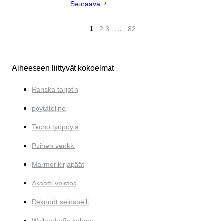
Seuraava
1
2
3
…
82
Aiheeseen liittyvät kokoelmat
Ranska tarjotin
pöytäteline
Tecno työpöytä
Puinen senkki
Marmorikirjapäät
Akaatti veistos
Deknudt seinäpeili
Wallendorfin hahmo