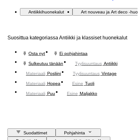
Antiikkihuonekalut
Art nouveau ja Art deco -huon
Suosittua kategoriassa Antiikki ja klassiset huonekalut
Osta nyt
Ei pohjahintaa
Sulkeutuu tänään
Tyylisuuntaus
Antiikki
Materiaali
Posliini
Tyylisuuntaus
Vintage
Materiaali
Hopea
Esine
Tuoli
Materiaali
Puu
Esine
Maljakko
Suodattimet
Pohjahinta