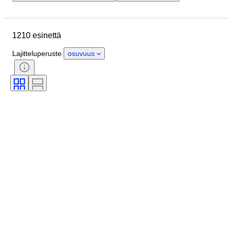
Sijainti
Koko
Mitat
Merkki
Esine
Alkuperämaa
1210 esinettä
Materiaali
Sukupuoli
Kunto
Extrat
Ajanjakso
Aihe
Lajitteluperuste
osuvuus
Tyylisuuntaus
Allekirjoitus
Painos
Väri
Rannekellon liike
Myyjä
Taiteilija
Tehoreservi
Soittokello
Aikakausi
Tekijä
Malli