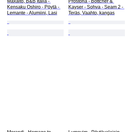
Maxalto, B&B Italia - 
Prostoria - Böttcher & 
Kensaku Oshiro - Pöytä - 
Kayser - Sohva - Seam 2 - 
Lemante - Alumiini, Lasi
Teräs, Vaahto, kangas