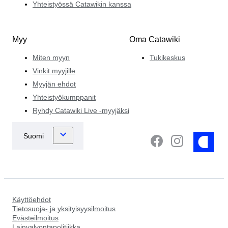
Yhteistyössä Catawikin kanssa
Myy
Oma Catawiki
Miten myyn
Tukikeskus
Vinkit myyjille
Myyjän ehdot
Yhteistyökumppanit
Ryhdy Catawiki Live -myyjäksi
Käyttöehdot
Tietosuoja- ja yksityisyysilmoitus
Evästeilmoitus
Lainvalvontapolitiikka