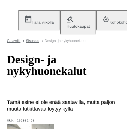
Tällä viikolla
Kohokohd
Huutokaupat
Catawiki
Sisustus
Design- ja nykyhuonekalut
Design- ja
nykyhuonekalut
Tämä esine ei ole enää saatavilla, mutta paljon
muuta tutkittavaa löytyy kyllä
NRO.
102961456