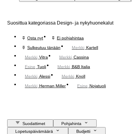
Suosittua kategoriassa Design- ja nykyhuonekalut
Osta nyt
Ei pohjahintaa
Sulkeutuu tänään
Merkki
Kartell
Merkki
Vitra
Merkki
Cassina
Esine
Tuoli
Merkki
B&B Italia
Merkki
Alessi
Merkki
Knoll
Merkki
Herman Miller
Esine
Nojatuoli
Suodattimet
Pohjahinta
Lopetuspäivämäärä
Budjetti