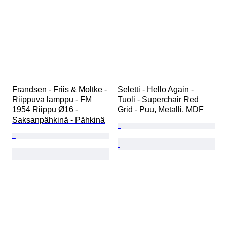
Frandsen - Friis & Moltke - 
Seletti - Hello Again - 
Riippuva lamppu - FM 
Tuoli - Superchair Red 
1954 Riippu Ø16 - 
Grid - Puu, Metalli, MDF
Saksanpähkinä - Pähkinä