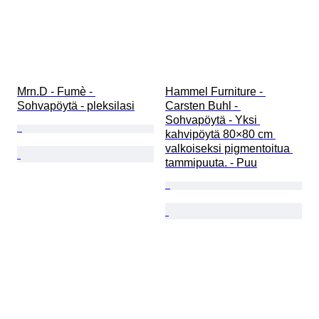
Mrn.D - Fumè - 
Hammel Furniture - 
Sohvapöytä - pleksilasi
Carsten Buhl - 
Sohvapöytä - Yksi 
kahvipöytä 80×80 cm 
valkoiseksi pigmentoitua 
tammipuuta. - Puu