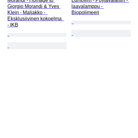
Morandi - Homage to 
Lumovim - Pöytävalaisin - 
Giorgio Morandi & Yves 
laavalamppu - 
Klein - Maljakko -  
Biopolimeeri
Eksklusiivinen kokoelma  
- IKB