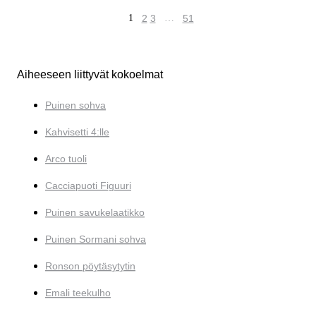
1
2
3
…
51
Aiheeseen liittyvät kokoelmat
Puinen sohva
Kahvisetti 4:lle
Arco tuoli
Cacciapuoti Figuuri
Puinen savukelaatikko
Puinen Sormani sohva
Ronson pöytäsytytin
Emali teekulho