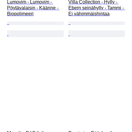
Lumovim - Lumovim - 
Villa Collection - Hylly - 
Pöytävalaisin - Käänne - 
Ebern seinähylly - Tammi - 
Biopolimeeri
Ei vähimmäishintaa