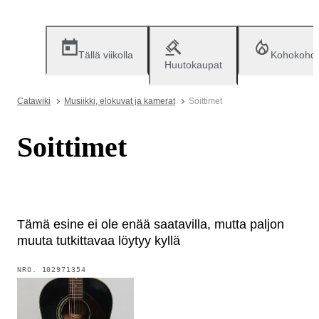
Tällä viikolla
Kohokohd
Huutokaupat
Catawiki
Musiikki, elokuvat ja kamerat
Soittimet
Soittimet
Tämä esine ei ole enää saatavilla, mutta paljon
muuta tutkittavaa löytyy kyllä
NRO.
102971354