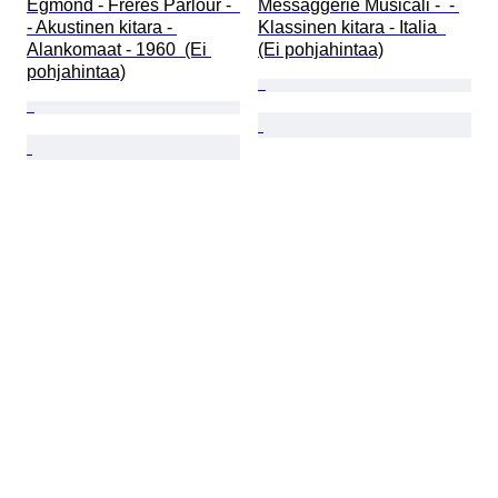
Egmond - Frères Parlour -  
Messaggerie Musicali -  - 
- Akustinen kitara - 
Klassinen kitara - Italia  
Alankomaat - 1960  (Ei 
(Ei pohjahintaa)
pohjahintaa)