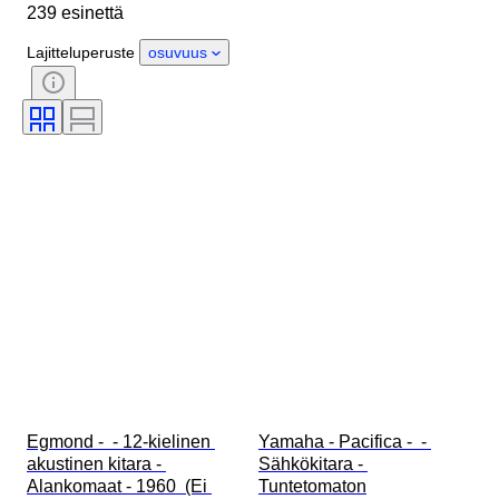
239 esinettä
Kunto
Extrat
Ajanjakso
Tyylisuuntaus
Aikakausi
Lajitteluperuste
osuvuus
Testattu ja toimiva
Egmond -  - 12-kielinen 
Yamaha - Pacifica -  - 
akustinen kitara - 
Sähkökitara - 
Alankomaat - 1960  (Ei 
Tuntetomaton