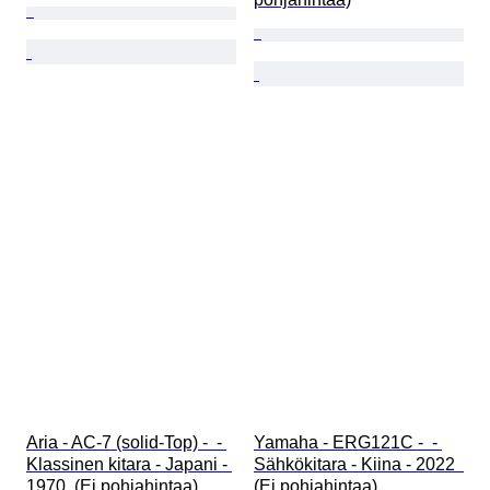
Aria - AC-7 (solid-Top) -  - 
Yamaha - ERG121C -  - 
Klassinen kitara - Japani - 
Sähkökitara - Kiina - 2022  
1970  (Ei pohjahintaa)
(Ei pohjahintaa)