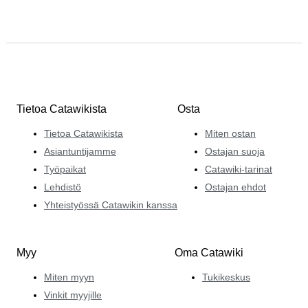
Tietoa Catawikista
Osta
Tietoa Catawikista
Miten ostan
Asiantuntijamme
Ostajan suoja
Työpaikat
Catawiki-tarinat
Lehdistö
Ostajan ehdot
Yhteistyössä Catawikin kanssa
Myy
Oma Catawiki
Miten myyn
Tukikeskus
Vinkit myyjille