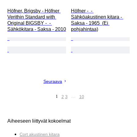
Höfner, Brigsby - Höfner 
Höfner -  - 
Verithin Standard with 
Sähköakustinen kitara - 
Original BIGSBY -  - 
Saksa - 1965  (Ei 
Sähkökitara - Saksa - 2010
pohjahintaa)
Seuraava
1
2
3
…
10
Aiheeseen liittyvät kokoelmat
Cort akustinen kitara