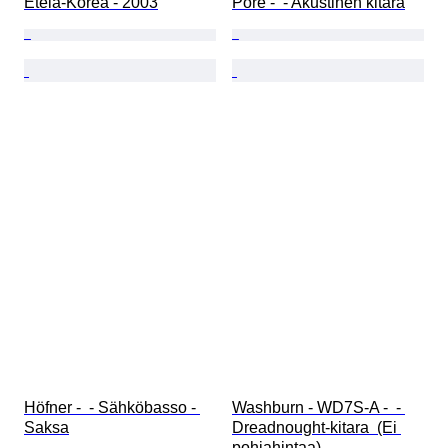
Etelä-Korea - 2003
Pore -  - Akustinen kitara
Höfner -  - Sähköbasso - 
Washburn - WD7S-A -  - 
Saksa
Dreadnought-kitara  (Ei 
pohjahintaa)