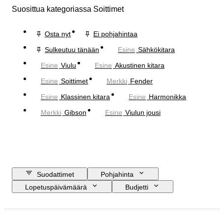
Suosittua kategoriassa Soittimet
Osta nyt
Ei pohjahintaa
Sulkeutuu tänään
Esine
Sähkökitara
Esine
Viulu
Esine
Akustinen kitara
Esine
Soittimet
Merkki
Fender
Esine
Klassinen kitara
Esine
Harmonikka
Merkki
Gibson
Esine
Viulun jousi
Suodattimet
Pohjahinta
Lopetuspäivämäärä
Budjetti
Sijainti
Merkki
Esine
Alkuperämaa
Materiaali