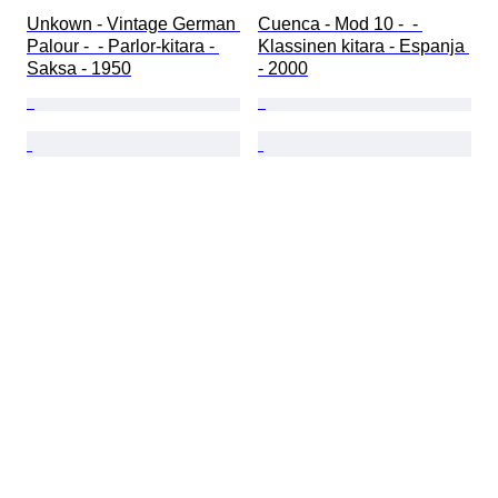
Unkown - Vintage German 
Cuenca - Mod 10 -  - 
Palour -  - Parlor-kitara - 
Klassinen kitara - Espanja 
Saksa - 1950
- 2000