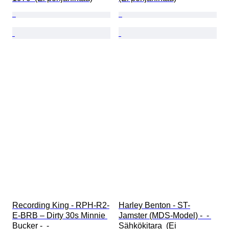
Recording King - RPH-R2-
Harley Benton - ST-
E-BRB – Dirty 30s Minnie 
Jamster (MDS-Model) -  - 
Bucker -  - 
Sähkökitara  (Ei 