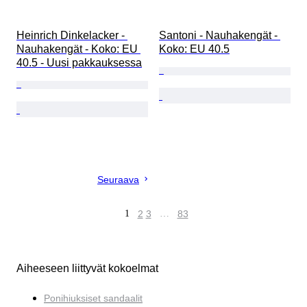
Heinrich Dinkelacker - 
Santoni - Nauhakengät - 
Nauhakengät - Koko: EU 
Koko: EU 40.5
40.5 - Uusi pakkauksessa
Seuraava
1
2
3
…
83
Aiheeseen liittyvät kokoelmat
Ponihiuksiset sandaalit