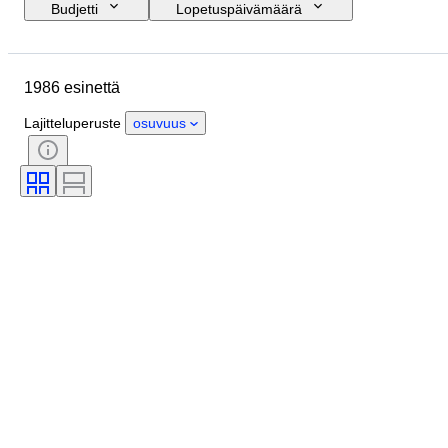
Budjetti
Lopetuspäivämäärä
Sijainti
Merkki
Kengänkoko
Esine
Alkuperämaa
1986 esinettä
Materiaali
Sukupuoli
Kunto
Allekirjoitus
Väri
Aikakausi
Lajitteluperuste
osuvuus
Mukana asusteet
Kuosi
Malli