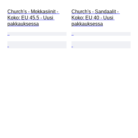
Church's - Mokkasiinit - 
Church's - Sandaalit - 
Koko: EU 45.5 - Uusi 
Koko: EU 40 - Uusi 
pakkauksessa
pakkauksessa