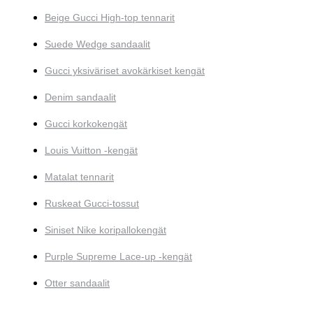
Beige Gucci High-top tennarit
Suede Wedge sandaalit
Gucci yksiväriset avokärkiset kengät
Denim sandaalit
Gucci korkokengät
Louis Vuitton -kengät
Matalat tennarit
Ruskeat Gucci-tossut
Siniset Nike koripallokengät
Purple Supreme Lace-up -kengät
Otter sandaalit