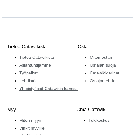
Tietoa Catawikista
Osta
Tietoa Catawikista
Miten ostan
Asiantuntijamme
Ostajan suoja
Työpaikat
Catawiki-tarinat
Lehdistö
Ostajan ehdot
Yhteistyössä Catawikin kanssa
Myy
Oma Catawiki
Miten myyn
Tukikeskus
Vinkit myyjille