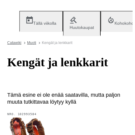
Tällä viikolla
Kohokohd
Huutokaupat
Catawiki
Muoti
Kengät ja lenkkarit
Kengät ja lenkkarit
Tämä esine ei ole enää saatavilla, mutta paljon
muuta tutkittavaa löytyy kyllä
NRO.
102993584