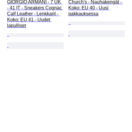
GIORGIO ARMANI - 7 UK 
Church's - Nauhakengät - 
- 41 IT - Sneakers Cognac 
Koko: EU 40 - Uusi 
Calf Leather - Lenkkarit - 
pakkauksessa
Koko: EU 41 - Uudet 
lapulliset