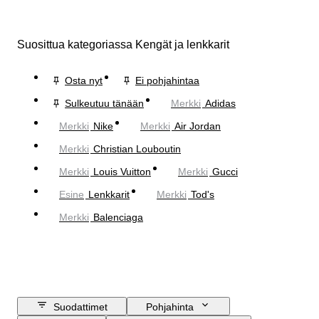
Suosittua kategoriassa Kengät ja lenkkarit
Osta nyt
Ei pohjahintaa
Sulkeutuu tänään
Merkki
Adidas
Merkki
Nike
Merkki
Air Jordan
Merkki
Christian Louboutin
Merkki
Louis Vuitton
Merkki
Gucci
Esine
Lenkkarit
Merkki
Tod's
Merkki
Balenciaga
Suodattimet
Pohjahinta