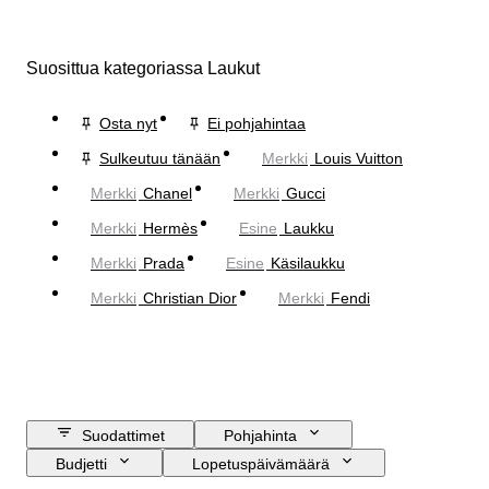
Suosittua kategoriassa Laukut
Osta nyt
Ei pohjahintaa
Sulkeutuu tänään
Merkki
Louis Vuitton
Merkki
Chanel
Merkki
Gucci
Merkki
Hermès
Esine
Laukku
Merkki
Prada
Esine
Käsilaukku
Merkki
Christian Dior
Merkki
Fendi
Suodattimet
Pohjahinta
Budjetti
Lopetuspäivämäärä