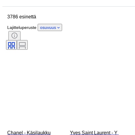
Sijainti
Mitat
Merkki
Vaatekoko
Esine
3786 esinettä
Alkuperämaa
Materiaali
Sukupuoli
Kunto
Sertifiointi
Lajitteluperuste
osuvuus
Väri
Mukana asusteet
Kuosi
Aikakausi
Esineen koko
Malli
Kengänkoko
Chanel - Käsilaukku
Yves Saint Laurent - Y 