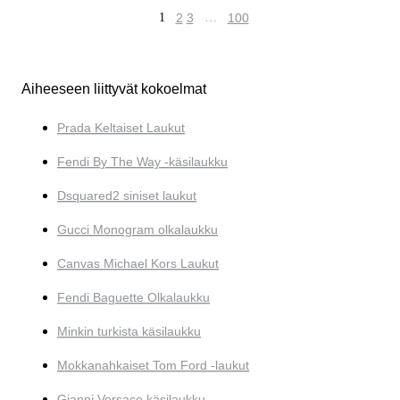
1
2
3
…
100
Aiheeseen liittyvät kokoelmat
Prada Keltaiset Laukut
Fendi By The Way -käsilaukku
Dsquared2 siniset laukut
Gucci Monogram olkalaukku
Canvas Michael Kors Laukut
Fendi Baguette Olkalaukku
Minkin turkista käsilaukku
Mokkanahkaiset Tom Ford -laukut
Gianni Versace käsilaukku