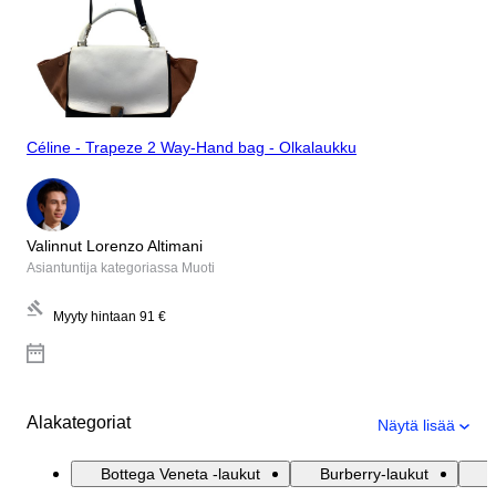
Céline - Trapeze 2 Way-Hand bag - Olkalaukku
Valinnut Lorenzo Altimani
Asiantuntija kategoriassa Muoti
Myyty hintaan
91 €
Alakategoriat
Näytä lisää
Bottega Veneta -laukut
Burberry-laukut
C