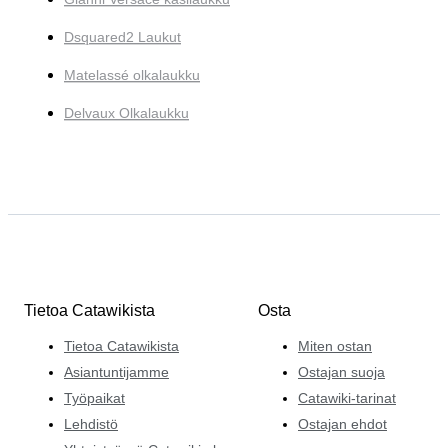
Dsquared2 Laukut
Matelassé olkalaukku
Delvaux Olkalaukku
Tietoa Catawikista
Osta
Tietoa Catawikista
Miten ostan
Asiantuntijamme
Ostajan suoja
Työpaikat
Catawiki-tarinat
Lehdistö
Ostajan ehdot