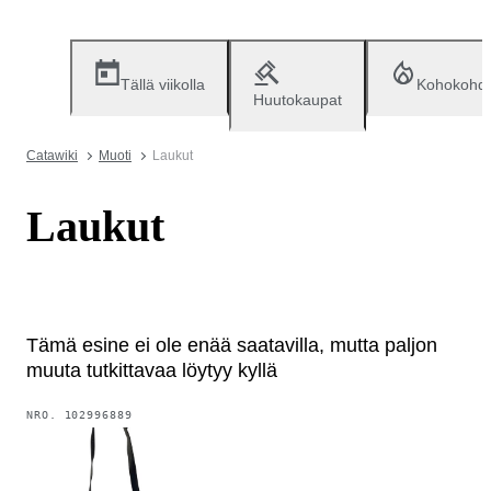
Tällä viikolla
Kohokohd
Huutokaupat
Catawiki
Muoti
Laukut
Laukut
Tämä esine ei ole enää saatavilla, mutta paljon
muuta tutkittavaa löytyy kyllä
NRO.
102996889