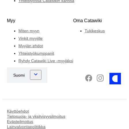
Yhteistyössä Catawikin kanssa
Myy
Oma Catawiki
Miten myyn
Tukikeskus
Vinkit myyjille
Myyjän ehdot
Yhteistyökumppanit
Ryhdy Catawiki Live -myyjäksi
Käyttöehdot
Tietosuoja- ja yksityisyysilmoitus
Evästeilmoitus
Lainvalvontapolitiikka