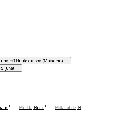
ijuna H0 Huutokauppa (Maisema)
llijunat
mann
Merkki
Roco
Mittasuhde
N