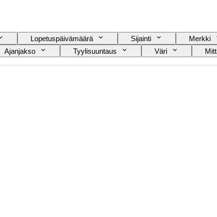
Lopetuspäivämäärä
Sijainti
Merkki
Ajanjakso
Tyylisuuntaus
Väri
Mit