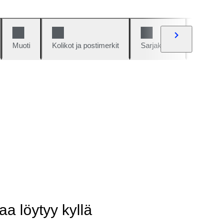
Muoti
Kolikot ja postimerkit
Sarjakuvat
Autot j
aa löytyy kyllä