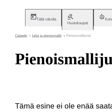
Tällä viikolla
Koh
Huutokaupat
Catawiki
Lelut ja pienoismallit
Pienoismallijunat
Pienoismallij
Tämä esine ei ole enää saatav