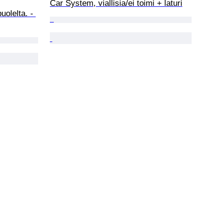
Car System, viallisia/ei toimi + laturi
uolelta. - 