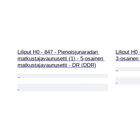
Liliput H0 - 847 - Pienoisjunaradan 
Liliput H0
matkustajavaunusetti (1) - 5-osainen 
3-osainen 
matkustajavaunusetti - DR (DDR)