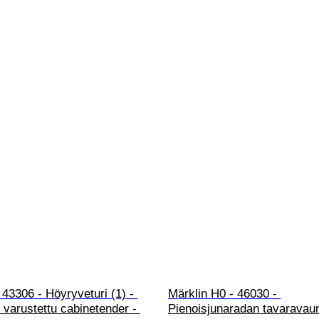
43306 - Höyryveturi (1) - 
Märklin H0 - 46030 - 
varustettu cabinetender - 
Pienoisjunaradan tavaravaun