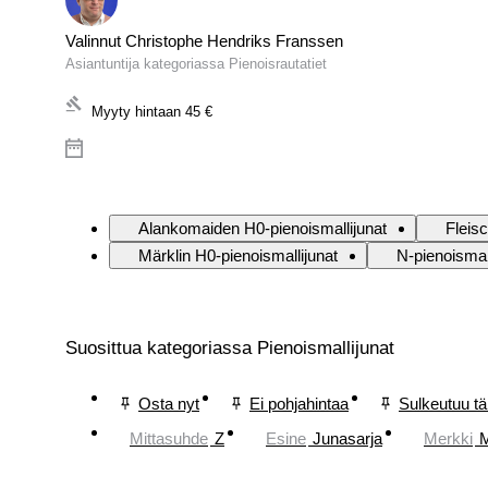
Valinnut Christophe Hendriks Franssen
Asiantuntija kategoriassa Pienoisrautatiet
Myyty hintaan
45 €
Alankomaiden H0-pienoismallijunat
Fleis
Märklin H0-pienoismallijunat
N-pienoismal
Suosittua kategoriassa Pienoismallijunat
Osta nyt
Ei pohjahintaa
Sulkeutuu t
Mittasuhde
Z
Esine
Junasarja
Merkki
M