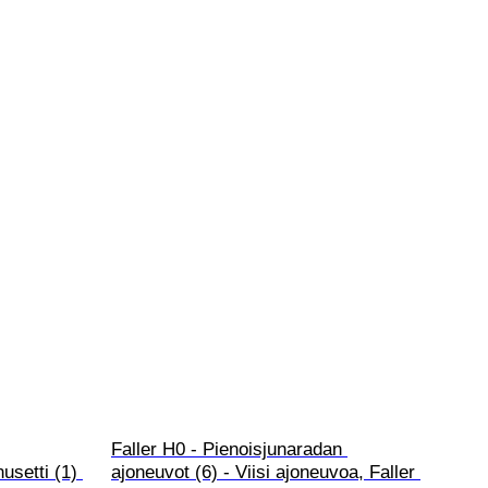
Faller H0 - Pienoisjunaradan 
usetti (1) 
ajoneuvot (6) - Viisi ajoneuvoa, Faller 