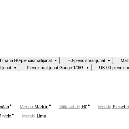
chmann H0-pienoismallijunat
H0-pienoismallijunat
Mall
lijunat
Pienoismallijunat Gauge 1/0/G
UK 00-pienoisma
änään
Merkki
Märklin
Mittasuhde
H0
Merkki
Fleisch
initrix
Merkki
Lima