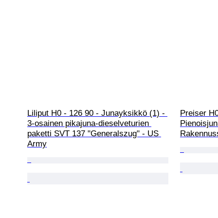
Liliput H0 - 126 90 - Junayksikkö (1) - 
Preiser H0
3-osainen pikajuna-dieselveturien 
Pienoisjun
paketti SVT 137 "Generalszug" - US 
Rakennussa
Army