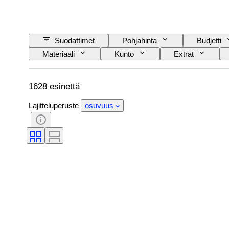
Suodattimet
Pohjahinta
Budjetti
Materiaali
Kunto
Extrat
Rautatieyhtiä
Aikakausi
1628 esinettä
Lajitteluperuste
osuvuus