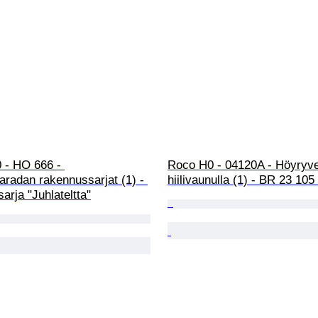
 - HO 666 - 
Roco H0 - 04120A - Höyryve
aradan rakennussarjat (1) - 
hiilivaunulla (1) - BR 23 105
rja "Juhlateltta"