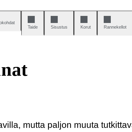
okohdat
Taide
Sisustus
Korut
Rannekellot
unat
illa, mutta paljon muuta tutkittav