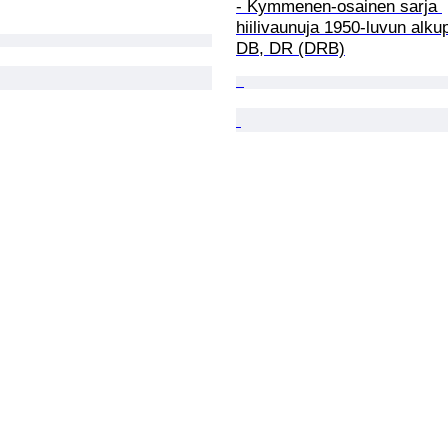
- Kymmenen-osainen sarja 
hiilivaunuja 1950-luvun alkup
DB, DR (DRB)