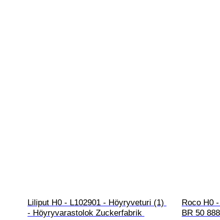
Liliput H0 - L102901 - Höyryveturi (1) 
Roco H0 - 
- Höyryvarastolok Zuckerfabrik 
BR 50 888 