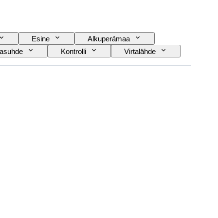
Esine
Alkuperämaa
tasuhde
Kontrolli
Virtalähde