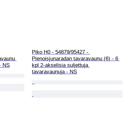
Piko H0 - 54879/95427 - 
avaunu 
Pienoisjunaradan tavaravaunu (6) - 6 
- NS
kpl 2-akselisia suljettuja 
tavaravaunuja - NS