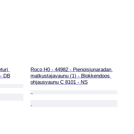
turi 
Roco H0 - 44982 - Pienoisjunaradan 
 - DB
matkustajavaunu (1) - Blokkendoos 
ohjausvaunu C 8101 - NS