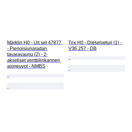
Märklin H0 - Uit set 47877 
Trix H0 - Dieselveturi (1) - 
- Pienoisjunaradan 
V36 257 - DB
tavaravaunu (2) - 2-
akseliset venttiilinkannen 
ajoneuvot - NMBS