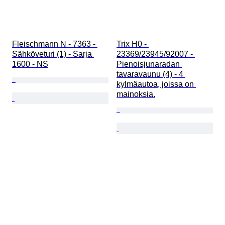
Fleischmann N - 7363 - 
Trix H0 - 
Sähköveturi (1) - Sarja 
23369/23945/92007 - 
1600 - NS
Pienoisjunaradan 
tavaravaunu (4) - 4 
kylmäautoa, joissa on 
mainoksia.