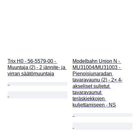
Trix H0 - 56-5579-00 - 
Modelbahn Union N - 
Muuntaja (2) - 2 jännite- ja 
MU31004/MU31003 - 
virran säätömuuntaja
Pienoisjunaradan 
tavaravaunu (2) - 2× 4-
akseliset suljetut 
tavaravaunut 
teräskiekkojen 
kuljettamiseen - NS