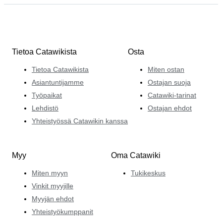
Tietoa Catawikista
Osta
Tietoa Catawikista
Miten ostan
Asiantuntijamme
Ostajan suoja
Työpaikat
Catawiki-tarinat
Lehdistö
Ostajan ehdot
Yhteistyössä Catawikin kanssa
Myy
Oma Catawiki
Miten myyn
Tukikeskus
Vinkit myyjille
Myyjän ehdot
Yhteistyökumppanit