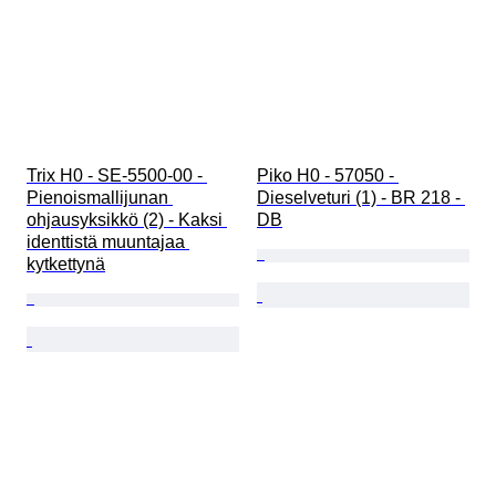
Trix H0 - SE-5500-00 - 
Piko H0 - 57050 - 
Pienoismallijunan 
Dieselveturi (1) - BR 218 - 
ohjausyksikkö (2) - Kaksi 
DB
identtistä muuntajaa 
kytkettynä