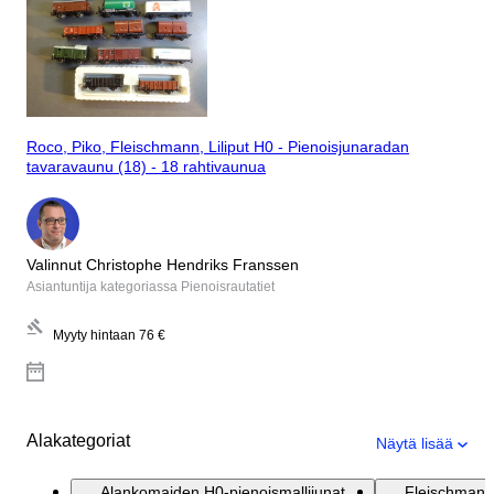
Roco, Piko, Fleischmann, Liliput H0 - Pienoisjunaradan
tavaravaunu (18) - 18 rahtivaunua
Valinnut Christophe Hendriks Franssen
Asiantuntija kategoriassa Pienoisrautatiet
Myyty hintaan
76 €
Alakategoriat
Näytä lisää
Alankomaiden H0-pienoismallijunat
Fleischmann 