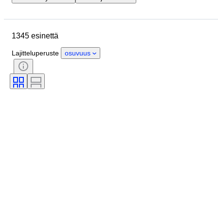
Lopetuspäivämäärä
Sijainti
Merkki
Esine
Alkuperämaa
1345 esinettä
Materiaali
Kunto
Extrat
Ajanjakso
Väri
Mittasuhde
Lajitteluperuste
osuvuus
Kontrolli
Virtalähde
Rautatieyhtiä
Aikakausi