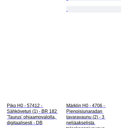
Piko H0 - 57412 - 
Märklin H0 - 4706 - 
Sähköveturi (1) - BR 182 
Pienoisjunaradan 
'Taurus' ohjaamovalolla, 
tavaravaunu (2) - 3 
digitaalisesti - DB
neljäakselista 