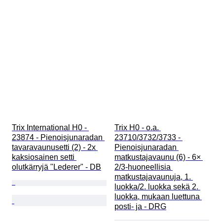
Trix International H0 - 
Trix H0 - o.a. 
23874 - Pienoisjunaradan 
23710/3732/3733 - 
tavaravaunusetti (2) - 2x 
Pienoisjunaradan 
kaksiosainen setti 
matkustajavaunu (6) - 6× 
olutkärryjä "Lederer" - DB
2/3-huoneellisia 
matkustajavaunuja, 1. 
luokka/2. luokka sekä 2. 
luokka, mukaan luettuna 
posti- ja - DRG