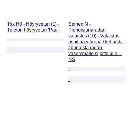
Trix H0 - Höyryveturi (1) - 
Seinen N - 
Tuleton höyryveturi 'Paul'
Pienoisjunaradan 
valaistus (10) - Valaistus 
osoittaa vihreää / keltaista 
/ punaista radan 
vasemmalle sijoittelulle. - 
NS