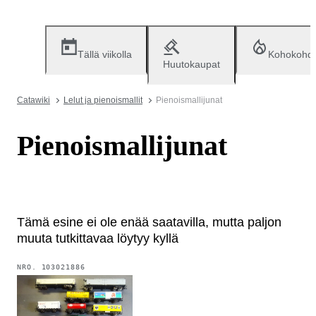
Tällä viikolla
Kohokohd
Huutokaupat
Catawiki
Lelut ja pienoismallit
Pienoismallijunat
Pienoismallijunat
Tämä esine ei ole enää saatavilla, mutta paljon
muuta tutkittavaa löytyy kyllä
NRO.
103021886