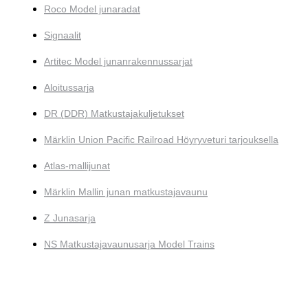
Roco Model junaradat
Signaalit
Artitec Model junanrakennussarjat
Aloitussarja
DR (DDR) Matkustajakuljetukset
Märklin Union Pacific Railroad Höyryveturi tarjouksella
Atlas-mallijunat
Märklin Mallin junan matkustajavaunu
Z Junasarja
NS Matkustajavaunusarja Model Trains