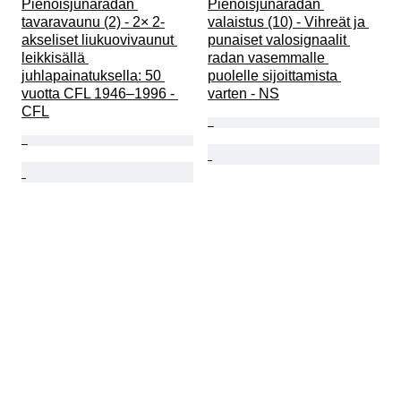
Pienoisjunaradan 
Pienoisjunaradan 
tavaravaunu (2) - 2× 2-
valaistus (10) - Vihreät ja 
akseliset liukuovivaunut 
punaiset valosignaalit 
leikkisällä 
radan vasemmalle 
juhlapainatuksella: 50 
puolelle sijoittamista 
vuotta CFL 1946–1996 - 
varten - NS
CFL