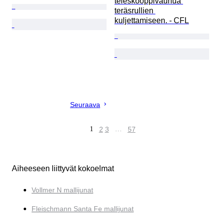
teleskooppivaunua 
teräsrullien 
kuljettamiseen. - CFL
Seuraava
1
2
3
…
57
Aiheeseen liittyvät kokoelmat
Vollmer N mallijunat
Fleischmann Santa Fe mallijunat