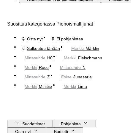
Suosittua kategoriassa Pienoismallijunat
Osta nyt
Ei pohjahintaa
Sulkeutuu tänään
Merkki
Märklin
Mittasuhde
H0
Merkki
Fleischmann
Merkki
Roco
Mittasuhde
N
Mittasuhde
Z
Esine
Junasarja
Merkki
Minitrix
Merkki
Lima
Suodattimet
Pohjahinta
Osta nyt
Budjetti