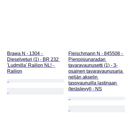
Brawa N - 1304 - 
Fleischmann N - 845508 - 
Dieselveturi (1) - BR 232 
Pienoisjunaradan 
'Ludmilla' Railion NL! - 
tavaravaunusetti (1) - 3-
Railion
osainen tavaravaunusarja 
neljän akselin 
tasovaunuilla lastinaan 
(teräslevyt) - NS