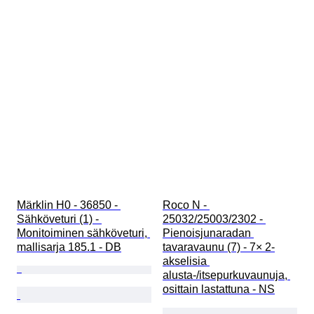
Märklin H0 - 36850 - 
Roco N - 
Sähköveturi (1) - 
25032/25003/2302 - 
Monitoiminen sähköveturi, 
Pienoisjunaradan 
mallisarja 185.1 - DB
tavaravaunu (7) - 7× 2-
akselisia 
alusta-/itsepurkuvaunuja, 
osittain lastattuna - NS