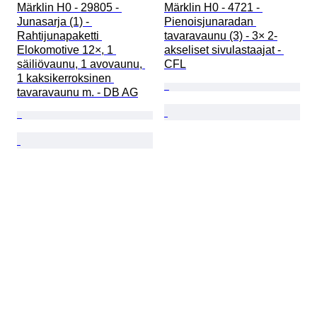
Märklin H0 - 29805 - 
Märklin H0 - 4721 - 
Junasarja (1) - 
Pienoisjunaradan 
Rahtijunapaketti 
tavaravaunu (3) - 3× 2-
Elokomotive 12×, 1 
akseliset sivulastaajat - 
säiliövaunu, 1 avovaunu, 
CFL
1 kaksikerroksinen 
tavaravaunu m. - DB AG