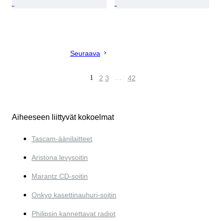
Seuraava
1
2
3
…
42
Aiheeseen liittyvät kokoelmat
Tascam-äänilaitteet
Aristona levysoitin
Marantz CD-soitin
Onkyo kasettinauhuri-soitin
Philipsin kannettavat radiot