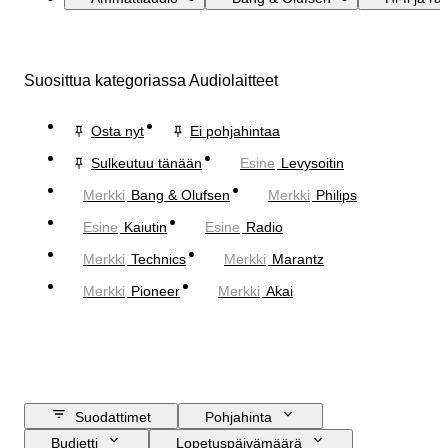
Suosittua kategoriassa Audiolaitteet
Osta nyt
Ei pohjahintaa
Sulkeutuu tänään
Esine
Levysoitin
Merkki
Bang & Olufsen
Merkki
Philips
Esine
Kaiutin
Esine
Radio
Merkki
Technics
Merkki
Marantz
Merkki
Pioneer
Merkki
Akai
Suodattimet
Pohjahinta
Budjetti
Lopetuspäivämäärä