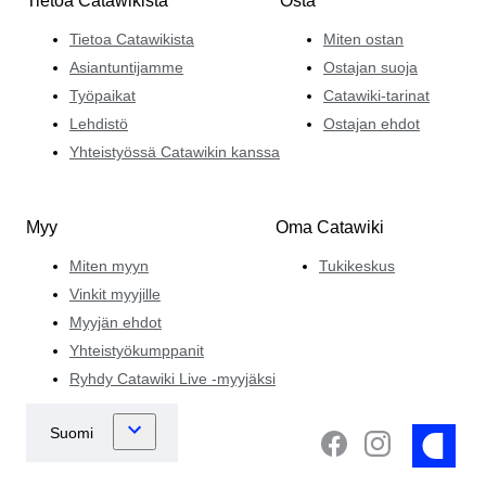
Tietoa Catawikista
Osta
Tietoa Catawikista
Miten ostan
Asiantuntijamme
Ostajan suoja
Työpaikat
Catawiki-tarinat
Lehdistö
Ostajan ehdot
Yhteistyössä Catawikin kanssa
Myy
Oma Catawiki
Miten myyn
Tukikeskus
Vinkit myyjille
Myyjän ehdot
Yhteistyökumppanit
Ryhdy Catawiki Live -myyjäksi