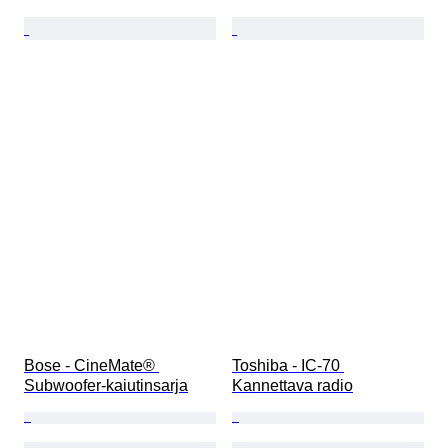
Bose - CineMate® 
Toshiba - IC-70 
Subwoofer-kaiutinsarja
Kannettava radio