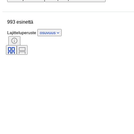
Sijainti
Merkki
Esine
Alkuperämaa
Materiaali
993 esinettä
Kunto
Extrat
Ajanjakso
Tyylisuuntaus
Genre
Väri
Lajitteluperuste
osuvuus
Aikakausi
Testattu ja toimiva
Tekijä