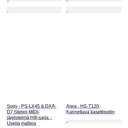
Sony - PS-LX45 & DXA-
Aiwa - HS-T120 
D7 Stereo MIDI-
Kannettava kasettisoitin
järjestelmä Hifi-sarja - 
Useita malleja