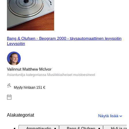
Bang & Olufsen - Beogram 2000 - täysautomaattinen levysoitin
Levysoitin
Valinnut Matthew McIvor
Asiantuntija kategoriassa Musiikkiaiheiset muistoesineet
Myyty hintaan
151 €
Alakategoriat
Näytä lisää
Ammattiaudio
Bang & Olufsen
Hi-fi ja ra