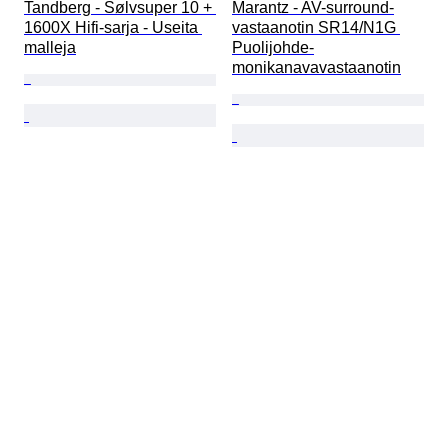
Tandberg - Sølvsuper 10 + 
Marantz - AV-surround-
1600X Hifi-sarja - Useita 
vastaanotin SR14/N1G 
malleja
Puolijohde-
monikanavavastaanotin