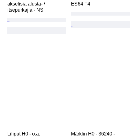
akselisia alusta- / 
ES64 F4
itsepurkajia - NS
Liliput H0 - o.a. 
Märklin H0 - 36240 - 