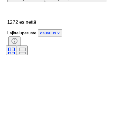
Sijainti
Merkki
Esine
Alkuperämaa
Materiaali
1272 esinettä
Kunto
Extrat
Ajanjakso
Väri
Mittasuhde
Kontrolli
Lajitteluperuste
osuvuus
Virtalähde
Rautatieyhtiä
Aikakausi