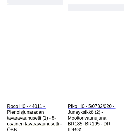
Roco H0 - 44011 - 
Piko H0 - 5/0732/020 - 
Pienoisjunaradan 
Junayksikkö (2) - 
tavaravaunusetti (1) - 8-
Moottorivaunujuna 
osainen tavaravaunusetti - 
BR185+BR195 - DR 
ÖBB
(DRG)