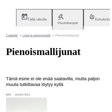
Tällä viikolla
Kohokohd
Huutokaupat
Catawiki
Lelut ja pienoismallit
Pienoismallijunat
Pienoismallijunat
Tämä esine ei ole enää saatavilla, mutta paljon
muuta tutkittavaa löytyy kyllä
NRO.
103037842