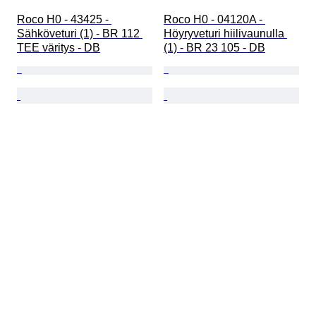
Roco H0 - 43425 - 
Roco H0 - 04120A - 
Sähköveturi (1) - BR 112 
Höyryveturi hiilivaunulla 
TEE väritys - DB
(1) - BR 23 105 - DB