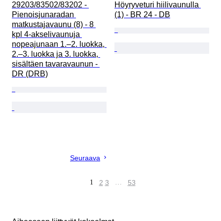
29203/83502/83202 - 
Höyryveturi hiilivaunulla 
Pienoisjunaradan 
(1) - BR 24 - DB
matkustajavaunu (8) - 8 
kpl 4-akselivaunuja 
nopeajunaan 1.–2. luokka, 
2.–3. luokka ja 3. luokka, 
sisältäen tavaravaunun - 
DR (DRB)
Seuraava
1
2
3
…
53