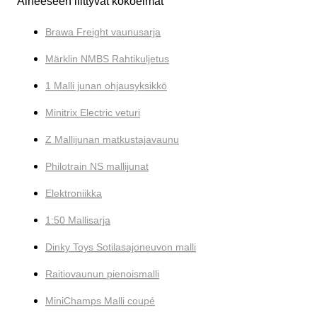
Aiheeseen liittyvät kokoelmat
Brawa Freight vaunusarja
Märklin NMBS Rahtikuljetus
1 Malli junan ohjausyksikkö
Minitrix Electric veturi
Z Mallijunan matkustajavaunu
Philotrain NS mallijunat
Elektroniikka
1:50 Mallisarja
Dinky Toys Sotilasajoneuvon malli
Raitiovaunun pienoismalli
MiniChamps Malli coupé