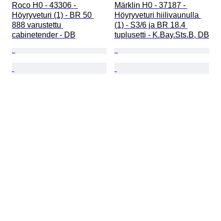
Roco H0 - 43306 - 
Märklin H0 - 37187 - 
Höyryveturi (1) - BR 50 
Höyryveturi hiilivaunulla 
888 varustettu 
(1) - S3/6 ja BR 18.4 
cabinetender - DB
tuplusetti - K.Bay.Sts.B, DB