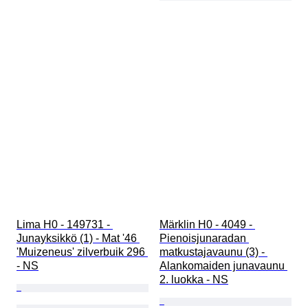
Lima H0 - 149731 - 
Märklin H0 - 4049 - 
Junayksikkö (1) - Mat '46 
Pienoisjunaradan 
'Muizeneus' zilverbuik 296 
matkustajavaunu (3) - 
- NS
Alankomaiden junavaunu 
2. luokka - NS