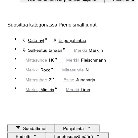
Suosittua kategoriassa Pienoismallijunat
Osta nyt
Ei pohjahintaa
Sulkeutuu tänään
Merkki
Märklin
Mittasuhde
H0
Merkki
Fleischmann
Merkki
Roco
Mittasuhde
N
Mittasuhde
Z
Esine
Junasarja
Merkki
Minitrix
Merkki
Lima
Suodattimet
Pohjahinta
Budjetti
Lopetuspäivämäärä