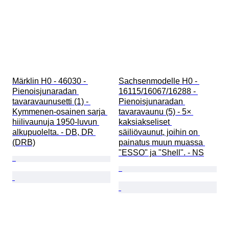
Märklin H0 - 46030 - 
Sachsenmodelle H0 - 
Pienoisjunaradan 
16115/16067/16288 - 
tavaravaunusetti (1) - 
Pienoisjunaradan 
Kymmenen-osainen sarja 
tavaravaunu (5) - 5× 
hiilivaunuja 1950-luvun 
kaksiakseliset 
alkupuolelta. - DB, DR 
säiliövaunut, joihin on 
(DRB)
painatus muun muassa 
"ESSO" ja "Shell". - NS