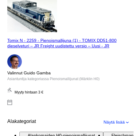
Tomix N - 2259 - Pienoismallijuna (1) - TOMIX DD51-800
dieselveturi – JR Freight uudistettu versio – Uusi - JR
Valinnut Guido Gamba
Asiantuntija kategoriassa Pienoismallijunat (Märklin H0)
Myyty hintaan
3 €
Alakategoriat
Näytä lisää
Alankomaiden H0-pienoismallijunat
Fleischmann 