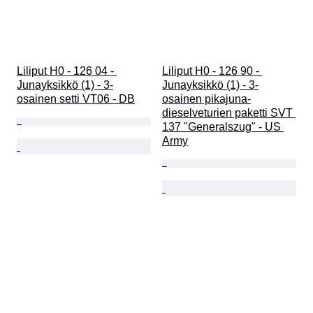
Liliput H0 - 126 04 - 
Liliput H0 - 126 90 - 
Junayksikkö (1) - 3-
Junayksikkö (1) - 3-
osainen setti VT06 - DB
osainen pikajuna-
dieselveturien paketti SVT 
137 "Generalszug" - US 
Army