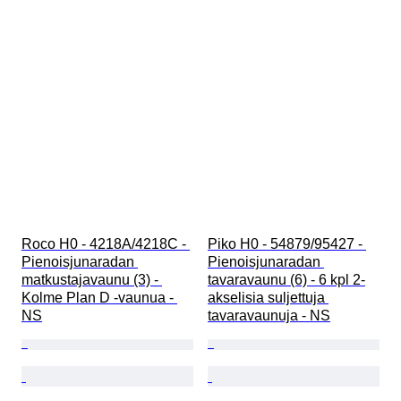
Roco H0 - 4218A/4218C - 
Piko H0 - 54879/95427 - 
Pienoisjunaradan 
Pienoisjunaradan 
matkustajavaunu (3) - 
tavaravaunu (6) - 6 kpl 2-
Kolme Plan D -vaunua - 
akselisia suljettuja 
NS
tavaravaunuja - NS