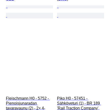
Fleischmann H0 - 5752 - 
Piko H0 - 57451 - 
Pienoisjunaradan 
Sähköveturi (1) - BR 189 
tavaravaunu (2) - 2× 4-
'Rail Traction Company' 