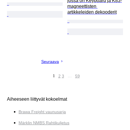
jossa on Keyboard ja K83-
magneettisten 
artikkeleiden dekooderit
Seuraava
1
2
3
…
59
Aiheeseen liittyvät kokoelmat
Brawa Freight vaunusarja
Märklin NMBS Rahtikuljetus