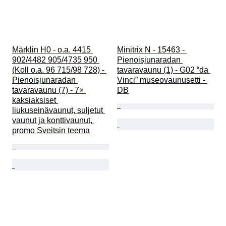
Märklin H0 - o.a. 4415 
Minitrix N - 15463 - 
902/4482 905/4735 950 
Pienoisjunaradan 
(Koll o.a. 96 715/98 728) - 
tavaravaunu (1) - G02 “da 
Pienoisjunaradan 
Vinci” museovaunusetti - 
tavaravaunu (7) - 7× 
DB
kaksiaksiset 
liukuseinävaunut, suljetut 
vaunut ja konttivaunut, 
promo Sveitsin teema