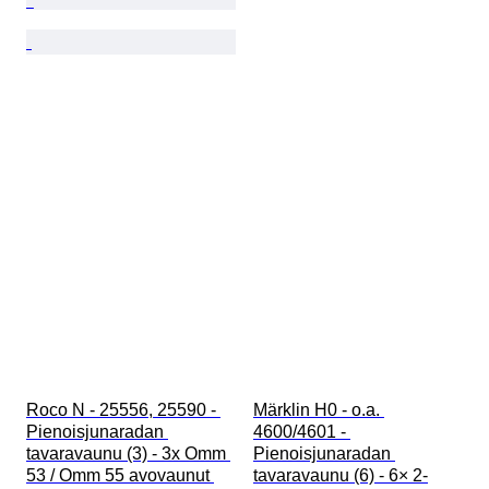
Roco N - 25556, 25590 - 
Märklin H0 - o.a. 
Pienoisjunaradan 
4600/4601 - 
tavaravaunu (3) - 3x Omm 
Pienoisjunaradan 
53 / Omm 55 avovaunut 
tavaravaunu (6) - 6× 2-