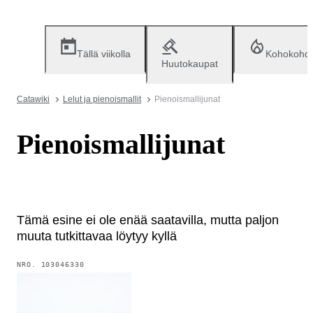
Tällä viikolla
Kohokohd
Huutokaupat
Catawiki
Lelut ja pienoismallit
Pienoismallijunat
Pienoismallijunat
Tämä esine ei ole enää saatavilla, mutta paljon
muuta tutkittavaa löytyy kyllä
NRO.
103046330