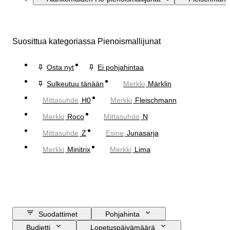
Suosittua kategoriassa Pienoismallijunat
Osta nyt
Ei pohjahintaa
Sulkeutuu tänään
Merkki
Märklin
Mittasuhde
H0
Merkki
Fleischmann
Merkki
Roco
Mittasuhde
N
Mittasuhde
Z
Esine
Junasarja
Merkki
Minitrix
Merkki
Lima
Suodattimet
Pohjahinta
Budjetti
Lopetuspäivämäärä