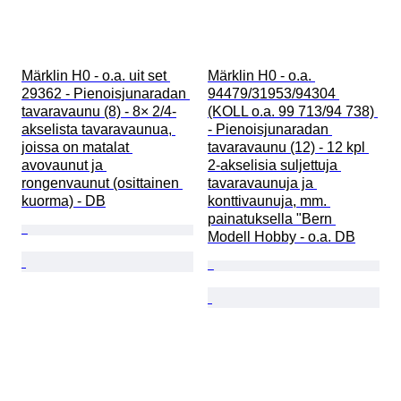
Märklin H0 - o.a. uit set 
Märklin H0 - o.a. 
29362 - Pienoisjunaradan 
94479/31953/94304 
tavaravaunu (8) - 8× 2/4-
(KOLL o.a. 99 713/94 738) 
akselista tavaravaunua, 
- Pienoisjunaradan 
joissa on matalat 
tavaravaunu (12) - 12 kpl 
avovaunut ja 
2-akselisia suljettuja 
rongenvaunut (osittainen 
tavaravaunuja ja 
kuorma) - DB
konttivaunuja, mm. 
painatuksella "Bern 
Modell Hobby - o.a. DB