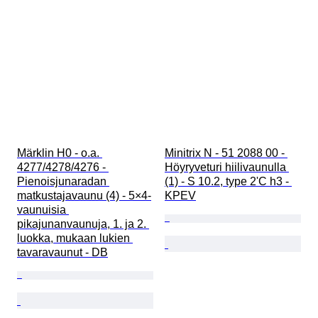
Märklin H0 - o.a. 
Minitrix N - 51 2088 00 - 
4277/4278/4276 - 
Höyryveturi hiilivaunulla 
Pienoisjunaradan 
(1) - S 10.2, type 2'C h3 - 
matkustajavaunu (4) - 5×4-
KPEV
vaunuisia 
pikajunanvaunuja, 1. ja 2. 
luokka, mukaan lukien 
tavaravaunut - DB