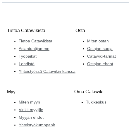
Tietoa Catawikista
Osta
Tietoa Catawikista
Miten ostan
Asiantuntijamme
Ostajan suoja
Työpaikat
Catawiki-tarinat
Lehdistö
Ostajan ehdot
Yhteistyössä Catawikin kanssa
Myy
Oma Catawiki
Miten myyn
Tukikeskus
Vinkit myyjille
Myyjän ehdot
Yhteistyökumppanit