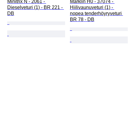
Minitrix N - 2061 - 
Märklin H0 - 37074 - 
Dieselveturi (1) - BR 221 - 
Hiilivaunuveturi (1) - 
DB
nopea tenderhöyryveturi 
BR 78 - DB