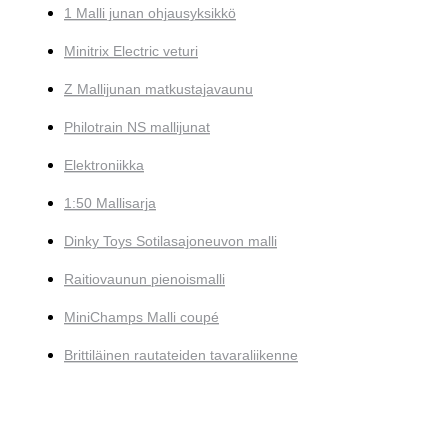
1 Malli junan ohjausyksikkö
Minitrix Electric veturi
Z Mallijunan matkustajavaunu
Philotrain NS mallijunat
Elektroniikka
1:50 Mallisarja
Dinky Toys Sotilasajoneuvon malli
Raitiovaunun pienoismalli
MiniChamps Malli coupé
Brittiläinen rautateiden tavaraliikenne