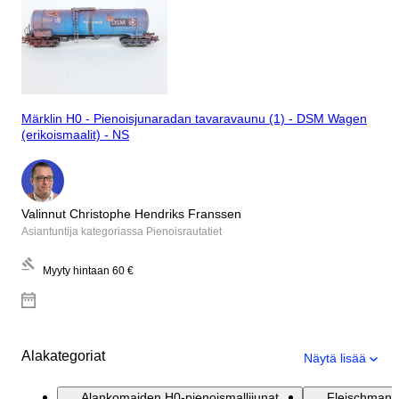
Märklin H0 - Pienoisjunaradan tavaravaunu (1) - DSM Wagen
(erikoismaalit) - NS
Valinnut Christophe Hendriks Franssen
Asiantuntija kategoriassa Pienoisrautatiet
Myyty hintaan
60 €
Alakategoriat
Näytä lisää
Alankomaiden H0-pienoismallijunat
Fleischmann 