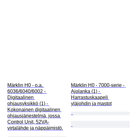
Märklin H0 - o.a. 
Märklin H0 - 7000-serie - 
6036/6040/6002 - 
Ajolanka (1) - 
Digitaalinen 
Harrastuskaapeli 
ohjausyksikkö (1) - 
yläjohdin ja mastot
Kokonainen digitaalinen 
ohjausjärjestelmä, jossa 
Control Unit, 52VA-
virtalähde ja näppäimistö.