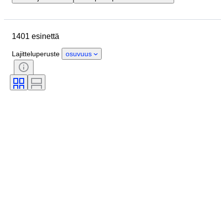
Sijainti
Merkki
Esine
Alkuperämaa
Materiaali
1401 esinettä
Kunto
Extrat
Ajanjakso
Aihe
Tyylisuuntaus
Väri
Lajitteluperuste
osuvuus
Mittasuhde
Kontrolli
Virtalähde
Rautatieyhtiä
Aikakausi
Alkuperäinen / kopio