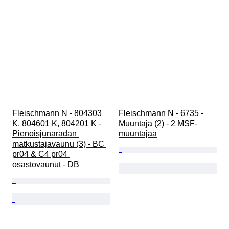
Fleischmann N - 804303 
Fleischmann N - 6735 - 
K, 804601 K, 804201 K - 
Muuntaja (2) - 2 MSF-
Pienoisjunaradan 
muuntajaa
matkustajavaunu (3) - BC 
pr04 & C4 pr04 
osastovaunut - DB