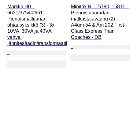
Märklin H0 - 
Minitrix N - 15790, 15811 - 
6631/37540/6611 - 
Pienoisjunaradan 
Pienoismallijunan 
matkustajavaunu (2) - 
ohjausyksikkö (3) - 3x 
A4üm-54 & Am 202 First-
10VA, 30VA ja 40VA 
Class Express Train 
vahva 
Coaches - DB
jännitesäädin/transformaatti