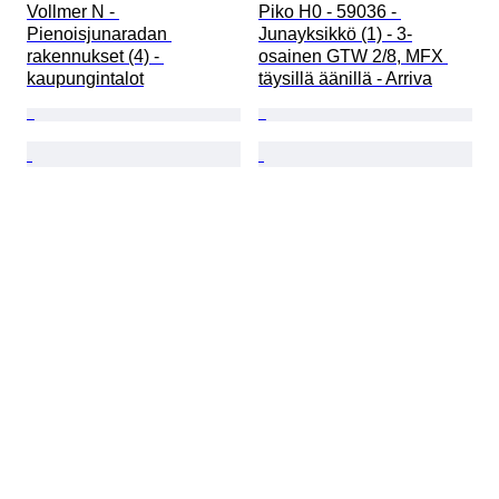
Vollmer N - 
Piko H0 - 59036 - 
Pienoisjunaradan 
Junayksikkö (1) - 3-
rakennukset (4) - 
osainen GTW 2/8, MFX 
kaupungintalot
täysillä äänillä - Arriva