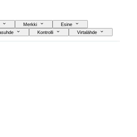
Merkki
Esine
tasuhde
Kontrolli
Virtalähde