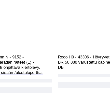
nn N - 9152 - 
Roco H0 - 43306 - Höyryvetur
aradan raiteet (1) - 
BR 50 888 varustettu cabine
i ohjattava kiertolevy, 
DB
 sisään-/ulostuloporttia.