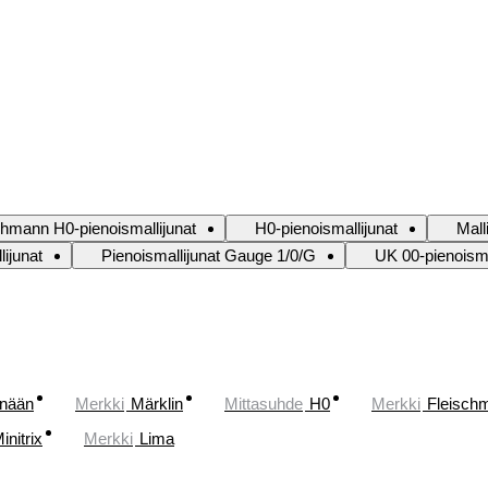
chmann H0-pienoismallijunat
H0-pienoismallijunat
Mall
lijunat
Pienoismallijunat Gauge 1/0/G
UK 00-pienoisma
änään
Merkki
Märklin
Mittasuhde
H0
Merkki
Fleisch
initrix
Merkki
Lima