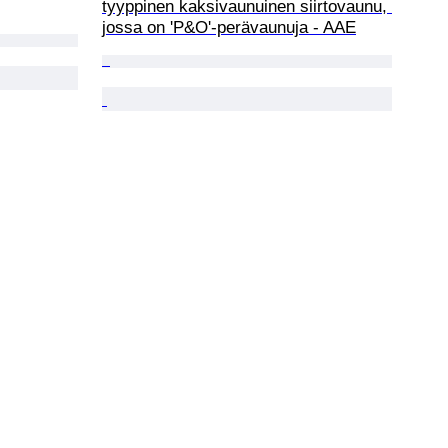
tyyppinen kaksivaunuinen siirtovaunu, 
jossa on 'P&O'-perävaunuja - AAE