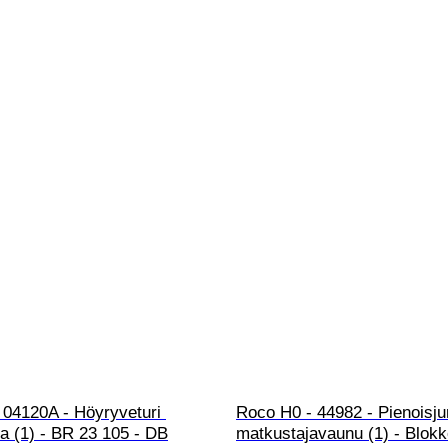
 04120A - Höyryveturi 
Roco H0 - 44982 - Pienoisj
lla (1) - BR 23 105 - DB
matkustajavaunu (1) - Blok