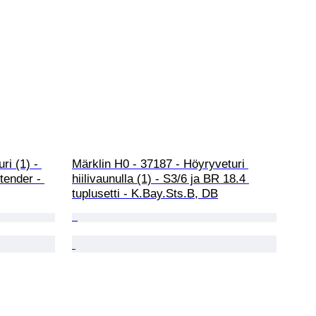
i (1) - 
Märklin H0 - 37187 - Höyryveturi 
tender - 
hiilivaunulla (1) - S3/6 ja BR 18.4 
tuplusetti - K.Bay.Sts.B, DB