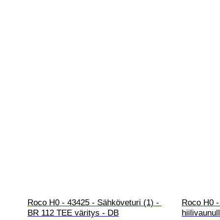
Roco H0 - 43425 - Sähköveturi (1) - 
Roco H0 -
BR 112 TEE väritys - DB
hiilivaunu