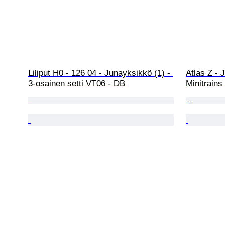
Liliput H0 - 126 04 - Junayksikkö (1) - 
Atlas Z - 
3-osainen setti VT06 - DB
Minitrains