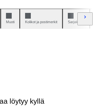
Muoti
Kolikot ja postimerkit
Sarjakuvat
Autot j
aa löytyy kyllä