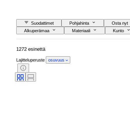
Suodattimet
Pohjahinta
Osta nyt
Alkuperämaa
Materiaali
Kunto
Rautatieyhtiä
Aikakausi
1272 esinettä
Lajitteluperuste
osuvuus