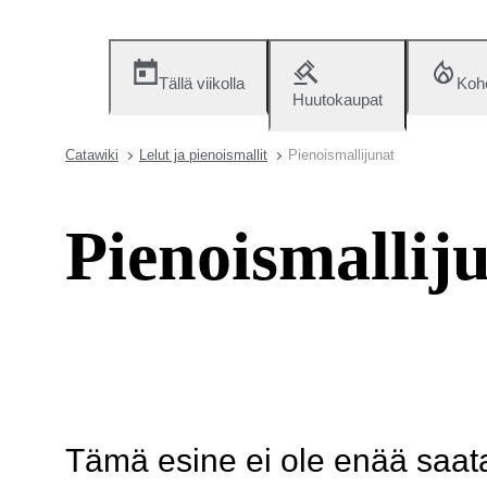
Tällä viikolla
Koh
Huutokaupat
Catawiki
Lelut ja pienoismallit
Pienoismallijunat
Pienoismallij
Tämä esine ei ole enää saatav