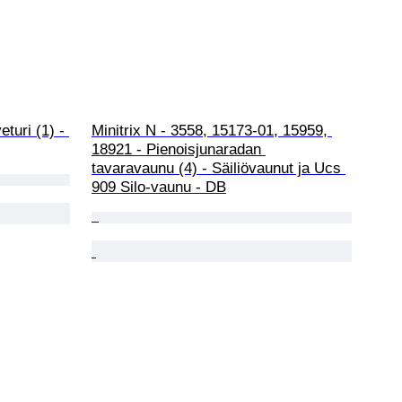
turi (1) - 
Minitrix N - 3558, 15173-01, 15959, 
18921 - Pienoisjunaradan 
tavaravaunu (4) - Säiliövaunut ja Ucs 
909 Silo-vaunu - DB