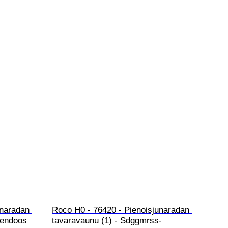
unaradan 
Roco H0 - 76420 - Pienoisjunaradan 
kendoos 
tavaravaunu (1) - Sdggmrss-