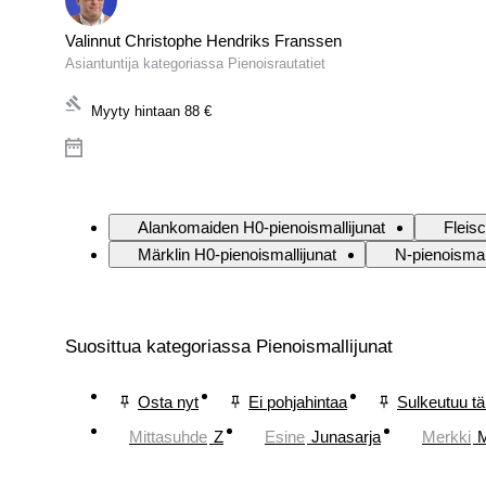
Valinnut Christophe Hendriks Franssen
Asiantuntija kategoriassa Pienoisrautatiet
Myyty hintaan
88 €
Alankomaiden H0-pienoismallijunat
Fleis
Märklin H0-pienoismallijunat
N-pienoismal
Suosittua kategoriassa Pienoismallijunat
Osta nyt
Ei pohjahintaa
Sulkeutuu t
Mittasuhde
Z
Esine
Junasarja
Merkki
M