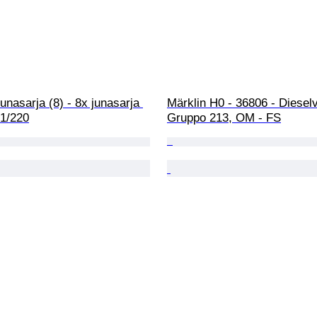
Junasarja (8) - 8x junasarja 
Märklin H0 - 36806 - Dieselve
 1/220
Gruppo 213, OM - FS