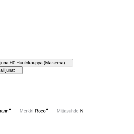
ijuna H0 Huutokauppa (Maisema)
llijunat
mann
Merkki
Roco
Mittasuhde
N