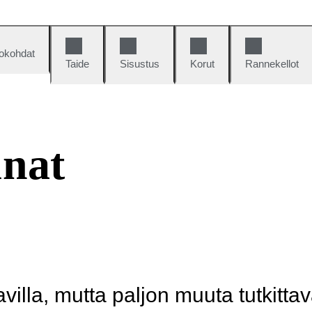
okohdat
Taide
Sisustus
Korut
Rannekellot
unat
illa, mutta paljon muuta tutkittav