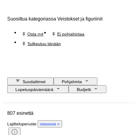
Suosittua kategoriassa Veistokset ja figuriinit
Osta nyt
Ei pohjahintaa
Sulkeutuu tänään
Suodattimet
Pohjahinta
Lopetuspäivämäärä
Budjetti
Sijainti
Koko
Mitat
Merkki
Esine
Alkuperämaa
807 esinettä
Materiaali
Sukupuoli
Kunto
Ajanjakso
Sertifiointi
Aihe
Lajitteluperuste
osuvuus
Tyylisuuntaus
Allekirjoitus