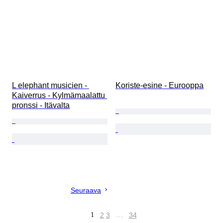
L elephant musicien - 
Koriste-esine - Eurooppa
Kaiverrus - Kylmämaalattu 
pronssi - Itävalta
Seuraava
1
2
3
…
34