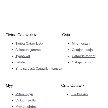
Tietoa Catawikista
Osta
Tietoa Catawikista
Miten ostan
Asiantuntijamme
Ostajan suoja
Työpaikat
Catawiki-tarinat
Lehdistö
Ostajan ehdot
Yhteistyössä Catawikin kanssa
Myy
Oma Catawiki
Miten myyn
Tukikeskus
Vinkit myyjille
Myyjän ehdot