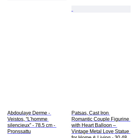
Abdoulaye Derme - 
Patsas, Cast Iron 
Veistos, “L'homme 
Romantic Couple Figurine 
silencieux” - 78.5 cm - 
with Heart Balloon – 
Pronssattu
Vintage Metal Love Statue 
for Home & Living - 30.48 