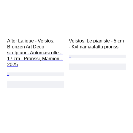
After Lalique - Veistos, 
Veistos, Le pianiste - 5 cm 
Bronzen Art Deco 
- Kylmämaalattu pronssi
sculptuur - Automascotte - 
17 cm - Pronssi, Marmori - 
2025