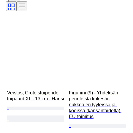
Väri
Aikakausi
Taiteilija
Myyjä
Alkuperäinen / kopio
Tekijä
Provenanssi
Veistos, Grote sluipende 
Figuriini (9) - Yhdeksän 
luipaard XL - 13 cm - Hartsi
perinteistä kokeshi-
nukkea eri tyyleissä ja 
kooissa (kansantaidetta) 
EU-toimitus