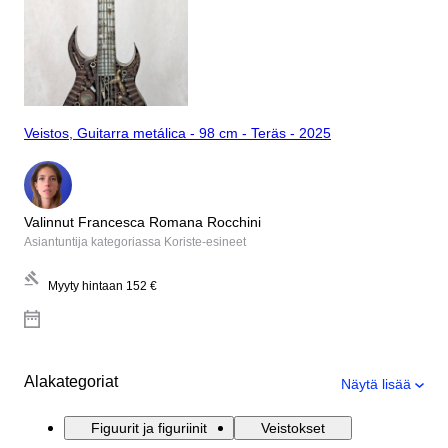
Veistos, Guitarra metálica - 98 cm - Teräs - 2025
Valinnut Francesca Romana Rocchini
Asiantuntija kategoriassa Koriste-esineet
Myyty hintaan
152 €
Alakategoriat
Näytä lisää
Figuurit ja figuriinit
Veistokset