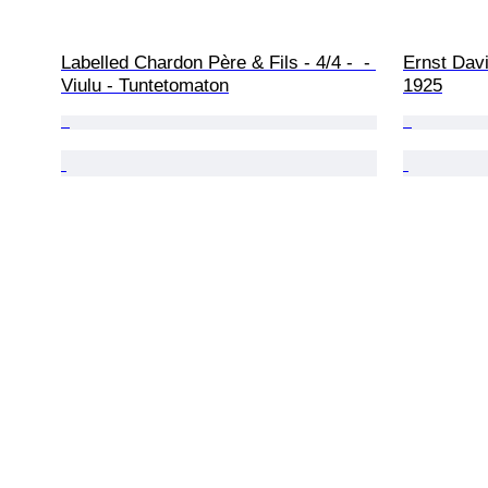
Labelled Chardon Père & Fils - 4/4 -  - 
Ernst Davi
Viulu - Tuntetomaton
1925