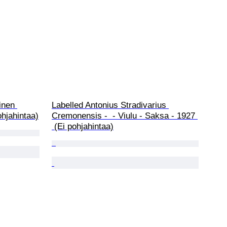
inen 
Labelled Antonius Stradivarius 
ohjahintaa)
Cremonensis -  - Viulu - Saksa - 1927 
 (Ei pohjahintaa)