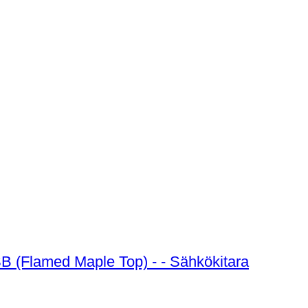
Lintage Guitars - Les Paul - LPT-101-CSB (Flamed Maple Top) - - Sähkökitara