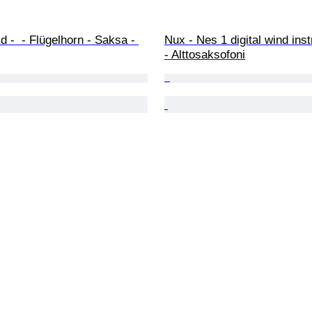
d -  - Flügelhorn - Saksa - 
Nux - Nes 1 digital wind inst
- Alttosaksofoni