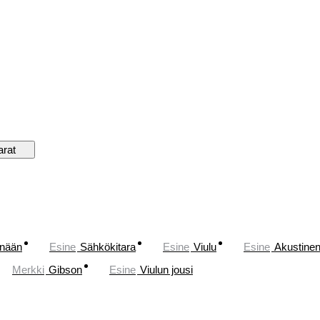
arat
änään
Esine
Sähkökitara
Esine
Viulu
Esine
Akustinen
Merkki
Gibson
Esine
Viulun jousi