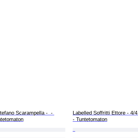
tefano Scarampella -  - 
Labelled Soffritti Ettore - 4/4 
ntetomaton
- Tuntetomaton