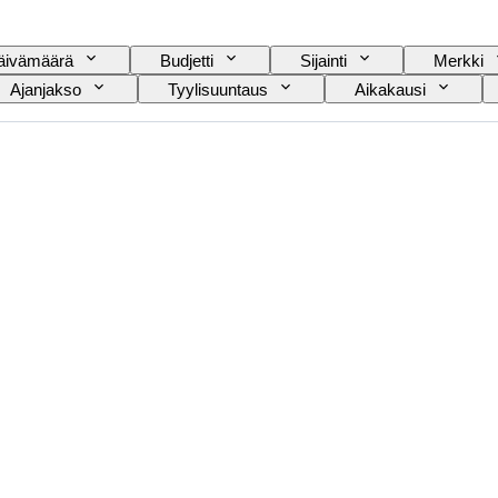
äivämäärä
Budjetti
Sijainti
Merkki
Ajanjakso
Tyylisuuntaus
Aikakausi