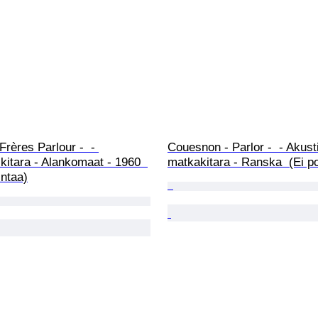
rères Parlour -  - 
Couesnon - Parlor -  - Akust
kitara - Alankomaat - 1960  
matkakitara - Ranska  (Ei p
intaa)