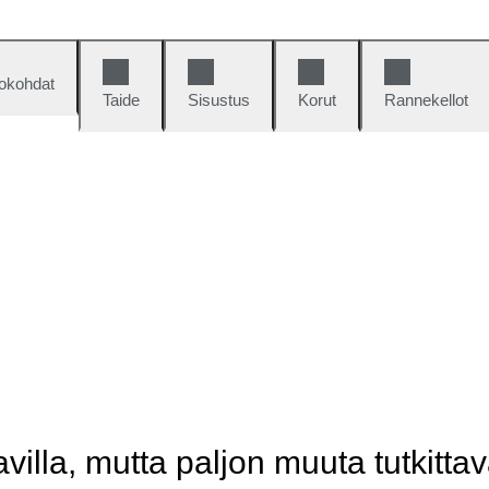
okohdat
Taide
Sisustus
Korut
Rannekellot
illa, mutta paljon muuta tutkittav