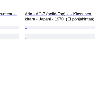
rument -  
Aria - AC-7 (solid-Top) -  - Klassinen 
kitara - Japani - 1970  (Ei pohjahintaa)