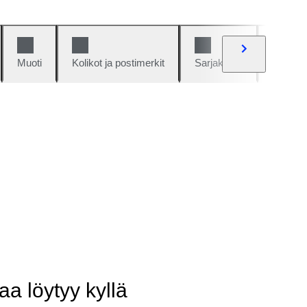
Muoti
Kolikot ja postimerkit
Sarjakuvat
Autot j
aa löytyy kyllä