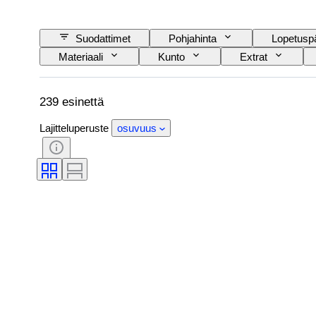
Suodattimet
Pohjahinta
Lopetusp
Materiaali
Kunto
Extrat
239 esinettä
Lajitteluperuste
osuvuus