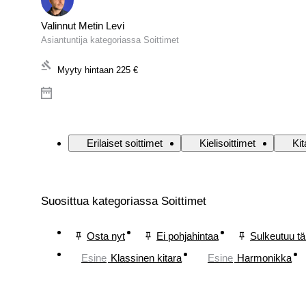
Valinnut Metin Levi
Asiantuntija kategoriassa Soittimet
Myyty hintaan
225 €
Erilaiset soittimet
Kielisoittimet
Kit
Suosittua kategoriassa Soittimet
Osta nyt
Ei pohjahintaa
Sulkeutuu t
Esine
Klassinen kitara
Esine
Harmonikka