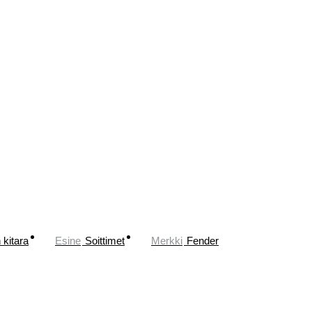
 kitara
Esine
Soittimet
Merkki
Fender