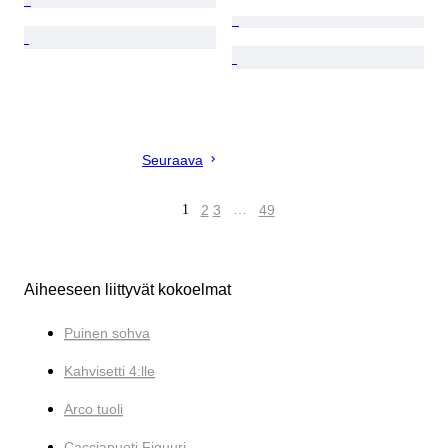
Seuraava
1
2
3
…
49
Aiheeseen liittyvät kokoelmat
Puinen sohva
Kahvisetti 4:lle
Arco tuoli
Cacciapuoti Figuuri