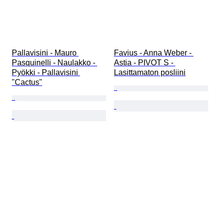
Pallavisini - Mauro 
Favius - Anna Weber - 
Pasquinelli - Naulakko - 
Astia - PIVOT S - 
Pyökki - Pallavisini 
Lasittamaton posliini
"Cactus"