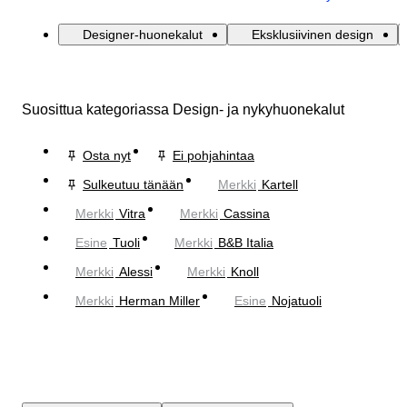
Designer-huonekalut
Eksklusiivinen design
Suosittua kategoriassa Design- ja nykyhuonekalut
Osta nyt
Ei pohjahintaa
Sulkeutuu tänään
Merkki
Kartell
Merkki
Vitra
Merkki
Cassina
Esine
Tuoli
Merkki
B&B Italia
Merkki
Alessi
Merkki
Knoll
Merkki
Herman Miller
Esine
Nojatuoli