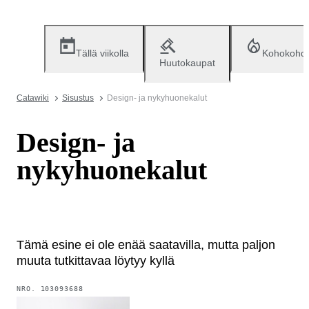
Tällä viikolla
Kohokohd
Huutokaupat
Catawiki
Sisustus
Design- ja nykyhuonekalut
Design- ja
nykyhuonekalut
Tämä esine ei ole enää saatavilla, mutta paljon
muuta tutkittavaa löytyy kyllä
NRO.
103093688