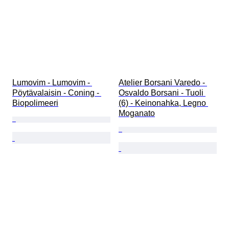
Lumovim - Lumovim - 
Atelier Borsani Varedo - 
Pöytävalaisin - Coning - 
Osvaldo Borsani - Tuoli 
Biopolimeeri
(6) - Keinonahka, Legno 
Moganato