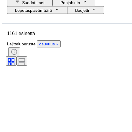
Suodattimet
Pohjahinta
Lopetuspäivämäärä
Budjetti
Sijainti
Koko
Mitat
Merkki
Esine
Alkuperämaa
1161 esinettä
Materiaali
Sukupuoli
Kunto
Extrat
Ajanjakso
Aihe
Lajitteluperuste
osuvuus
Tyylisuuntaus
Allekirjoitus
Painos
Väri
Rannekellon liike
Myyjä
Taiteilija
Tehoreservi
Soittokello
Aikakausi
Tekijä
Malli