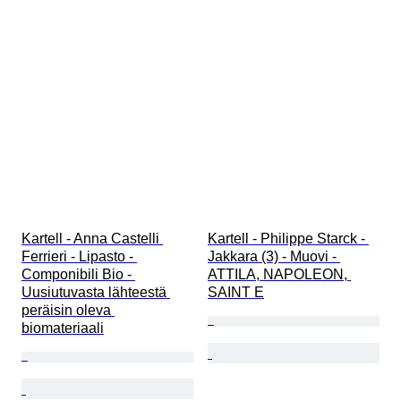
Kartell - Anna Castelli 
Kartell - Philippe Starck - 
Ferrieri - Lipasto - 
Jakkara (3) - Muovi - 
Componibili Bio - 
ATTILA, NAPOLEON, 
Uusiutuvasta lähteestä 
SAINT E
peräisin oleva 
biomateriaali