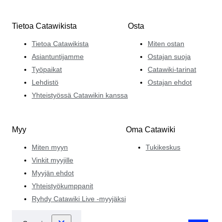
Tietoa Catawikista
Osta
Tietoa Catawikista
Miten ostan
Asiantuntijamme
Ostajan suoja
Työpaikat
Catawiki-tarinat
Lehdistö
Ostajan ehdot
Yhteistyössä Catawikin kanssa
Myy
Oma Catawiki
Miten myyn
Tukikeskus
Vinkit myyjille
Myyjän ehdot
Yhteistyökumppanit
Ryhdy Catawiki Live -myyjäksi