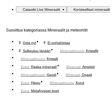
Catawiki Live Mineraalit
Koristeelliset mineraalit
Suosittua kategoriassa Mineraalit ja meteoriitit
Osta nyt
Ei pohjahintaa
Sulkeutuu tänään
Mineraalimuoto
Kristallit
Mineraalimuoto
Kristalli
Esine
Raaka mineraali
Mineraali
Ametisti
Mineraalimuoto
Geodi
Mineraali
Opaali
Esine
Hippu
Mineraalimuoto
Korut
Esine
Metafyysiset kivet