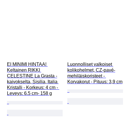
EI MINIMI HINTAA! 
Luonnolliset valkoiset 
Keltainen RIKKI 
kolikohelmet, CZ-pavé-
CELESTINE La Grasta -
mehiläiskoristeet - 
kaivokselta, Sisilia, Italia 
Korvakorut - Pituus: 3,9 cm
Kristalli - Korkeus: 4 cm - 
Leveys: 6.5 cm- 158 g