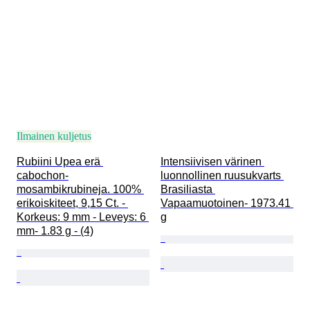
Ilmainen kuljetus
Rubiini Upea erä 
Intensiivisen värinen 
cabochon-
luonnollinen ruusukvarts 
mosambikrubineja. 100% 
Brasiliasta 
erikoiskiteet, 9,15 Ct. - 
Vapaamuotoinen- 1973.41 
Korkeus: 9 mm - Leveys: 6 
g
mm- 1.83 g - (4)