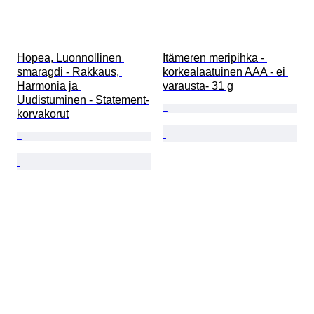
Hopea, Luonnollinen 
Itämeren meripihka - 
smaragdi - Rakkaus, 
korkealaatuinen AAA - ei 
Harmonia ja 
varausta- 31 g
Uudistuminen - Statement-
korvakorut