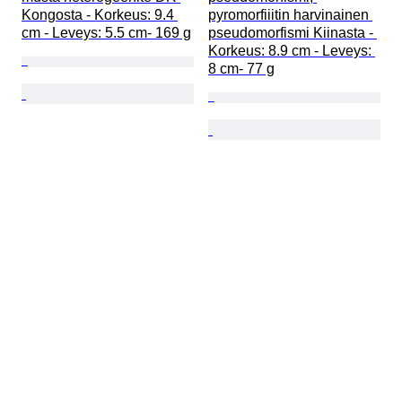
Kongosta - Korkeus: 9.4 
pyromorfiiitin harvinainen 
cm - Leveys: 5.5 cm- 169 g
pseudomorfismi Kiinasta - 
Korkeus: 8.9 cm - Leveys: 
8 cm- 77 g