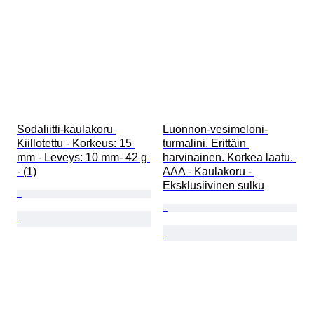
Sodaliitti-kaulakoru 
Luonnon-vesimeloni-
Kiillotettu - Korkeus: 15 
turmalini. Erittäin 
mm - Leveys: 10 mm- 42 g 
harvinainen. Korkea laatu. 
- (1)
AAA - Kaulakoru - 
Eksklusiivinen sulku