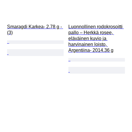
Smaragdi Karkea- 2.78 g - 
Luonnollinen rodokrosoitti 
(3)
pallo – Herkkä rosee, 
eläväinen kuvio ja 
harvinainen loisto, 
Argentiina- 2014.36 g