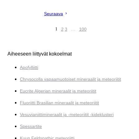
Seuraava
1
2
3
…
100
Aiheeseen liittyvät kokoelmat
Apofylliitti
Chrysocolla vapaamuotoiset mineraalit ja meteoriitit
Eucrite Algerian mineraalit ja meteoriitit
Fluoriitti Brasilian mineraalit ja meteoriitit
Vesuvianiittimineraalit ja -meteoriitit -kideklusteri
Spessartite
Kuun Feldspathic meteoriitti