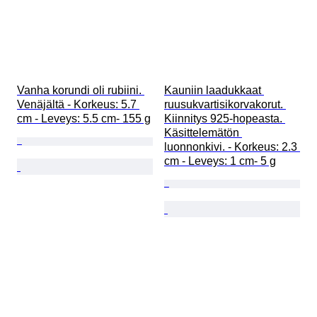
Vanha korundi oli rubiini. 
Kauniin laadukkaat 
Venäjältä - Korkeus: 5.7 
ruusukvartisikorvakorut. 
cm - Leveys: 5.5 cm- 155 g
Kiinnitys 925-hopeasta. 
Käsittelemätön 
luonnonkivi. - Korkeus: 2.3 
cm - Leveys: 1 cm- 5 g