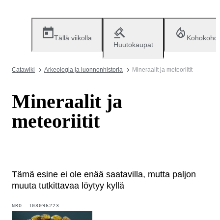
Tällä viikolla
Kohokohd
Huutokaupat
Catawiki
Arkeologia ja luonnonhistoria
Mineraalit ja meteoriitit
Mineraalit ja
meteoriitit
Tämä esine ei ole enää saatavilla, mutta paljon
muuta tutkittavaa löytyy kyllä
NRO.
103096223