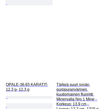
OPALE-36.65 KARATIT-
Tärkeä suuri syvän 
12.3 g- 12.3 g
purppuranvärinen 
kuutiomainen fluoriitti 
Minervalta Nro 1 Mine - 
Korkeus: 13.9 cm - 
Leveys: 12.2 cm- 1315 g