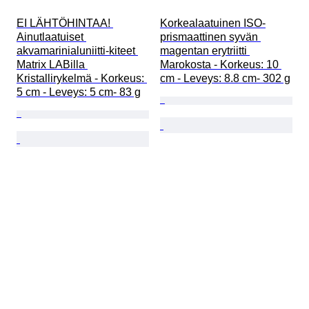
EI LÄHTÖHINTAA! 
Korkealaatuinen ISO-
Ainutlaatuiset 
prismaattinen syvän 
akvamarinialuniitti-kiteet 
magentan erytriitti 
Matrix LABilla 
Marokosta - Korkeus: 10 
Kristallirykelmä - Korkeus: 
cm - Leveys: 8.8 cm- 302 g
5 cm - Leveys: 5 cm- 83 g