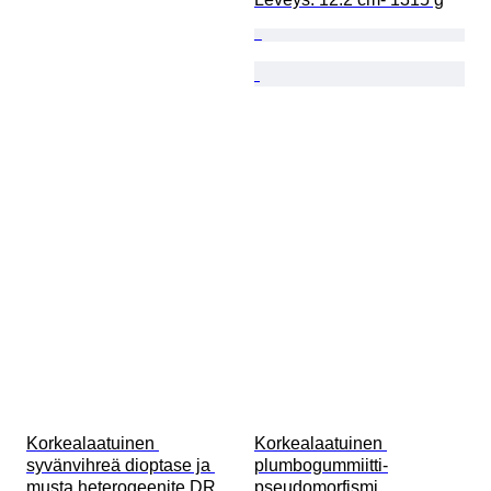
Korkealaatuinen 
Korkealaatuinen 
syvänvihreä dioptase ja 
plumbogummiitti-
musta heterogeenite DR 
pseudomorfismi, 