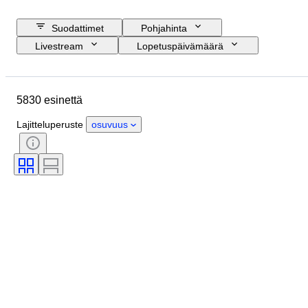
Suodattimet
Pohjahinta
Livestream
Lopetuspäivämäärä
Budjetti
Sijainti
Koko
Mitat
Esine
Alkuperämaa
5830 esinettä
Materiaali
Sukupuoli
Kunto
Ajanjakso
Kivi
Sertifiointi
Lajitteluperuste
osuvuus
Allekirjoitus
Väri
Leikkaus
Tarkka väri
Mineraali
Mineraalimuoto
Aikakausi
Alkuperäinen / kopio
Hoito
Esineen koko
Helmen kiilto
Helmen pinnan laatu