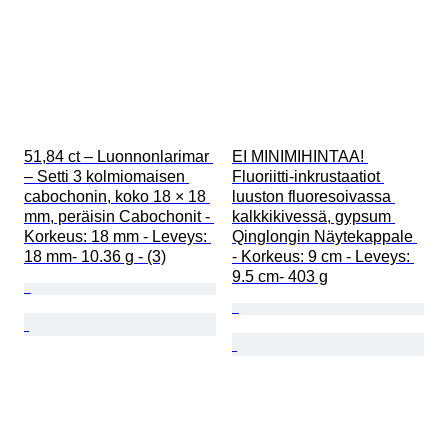
51,84 ct – Luonnonlarimar 
EI MINIMIHINTAA! 
– Setti 3 kolmiomaisen 
Fluoriitti-inkrustaatiot 
cabochonin, koko 18 × 18 
luuston fluoresoivassa 
mm, peräisin Cabochonit - 
kalkkikivessä, gypsum 
Korkeus: 18 mm - Leveys: 
Qinglongin Näytekappale 
18 mm- 10.36 g - (3)
- Korkeus: 9 cm - Leveys: 
9.5 cm- 403 g