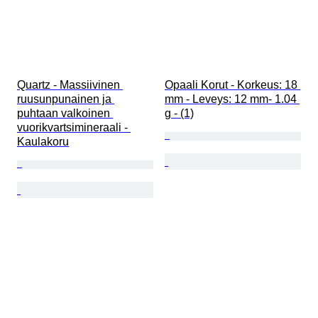
Quartz - Massiivinen 
Opaali Korut - Korkeus: 18 
ruusunpunainen ja 
mm - Leveys: 12 mm- 1.04 
puhtaan valkoinen 
g - (1)
vuorikvartsimineraali - 
Kaulakoru