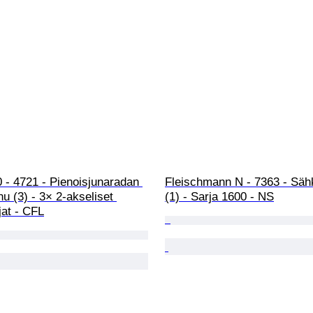
 - 4721 - Pienoisjunaradan 
Fleischmann N - 7363 - Sähk
u (3) - 3× 2-akseliset 
(1) - Sarja 1600 - NS
jat - CFL