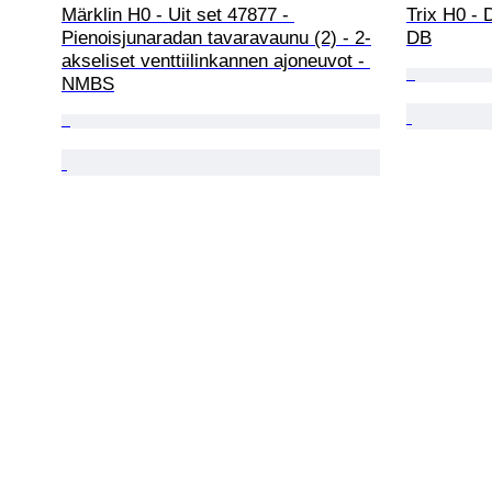
Märklin H0 - Uit set 47877 - 
Trix H0 - 
Pienoisjunaradan tavaravaunu (2) - 2-
DB
akseliset venttiilinkannen ajoneuvot - 
NMBS