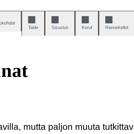
okohdat
Taide
Sisustus
Korut
Rannekellot
unat
illa, mutta paljon muuta tutkittav