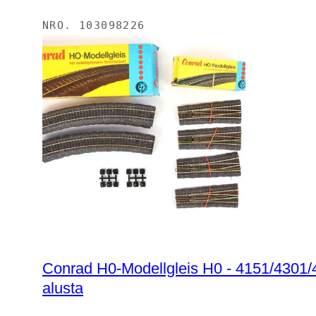
NRO.
103098226
Conrad H0-Modellgleis H0 - 4151/4301/430
alusta