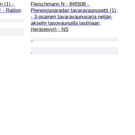
 (1) - 
Fleischmann N - 845508 - 
 - Railion
Pienoisjunaradan tavaravaunusetti (1) 
- 3-osainen tavaravaunusarja neljän 
akselin tasovaunuilla lastinaan 
(teräslevyt) - NS