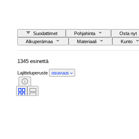
Suodattimet
Pohjahinta
Osta nyt
Alkuperämaa
Materiaali
Kunto
Rautatieyhtiä
Aikakausi
1345 esinettä
Lajitteluperuste
osuvuus