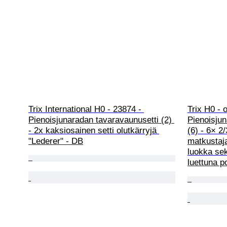
Trix International H0 - 23874 - 
Trix H0 - 
Pienoisjunaradan tavaravaunusetti (2) 
Pienoisju
- 2x kaksiosainen setti olutkärryjä 
(6) - 6× 2/
"Lederer" - DB
matkustaja
luokka se
luettuna p