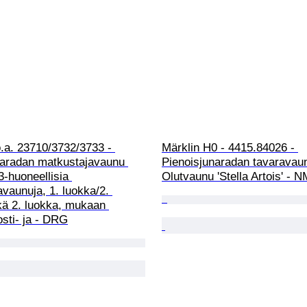
o.a. 23710/3732/3733 - 
Märklin H0 - 4415.84026 - 
naradan matkustajavaunu 
Pienoisjunaradan tavaravaun
3-huoneellisia 
Olutvaunu 'Stella Artois' - 
vaunuja, 1. luokka/2. 
kä 2. luokka, mukaan 
osti- ja - DRG