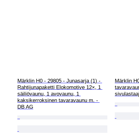
Märklin H0 - 29805 - Junasarja (1) - 
Märklin H0
Rahtijunapaketti Elokomotive 12×, 1 
tavaravaun
säiliövaunu, 1 avovaunu, 1 
sivulastaa
kaksikerroksinen tavaravaunu m. - 
DB AG