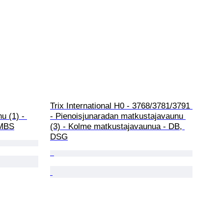
Trix International H0 - 3768/3781/3791 
u (1) - 
- Pienoisjunaradan matkustajavaunu 
NMBS
(3) - Kolme matkustajavaunua - DB, 
DSG