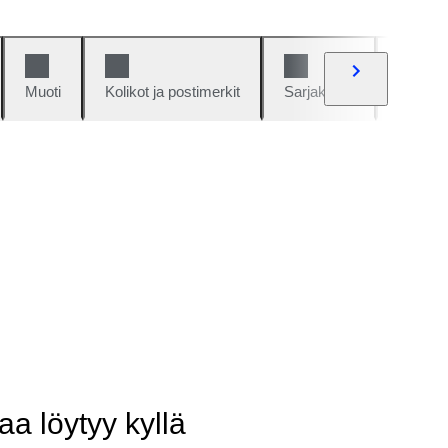
Muoti
Kolikot ja postimerkit
Sarjakuvat
Autot j
aa löytyy kyllä