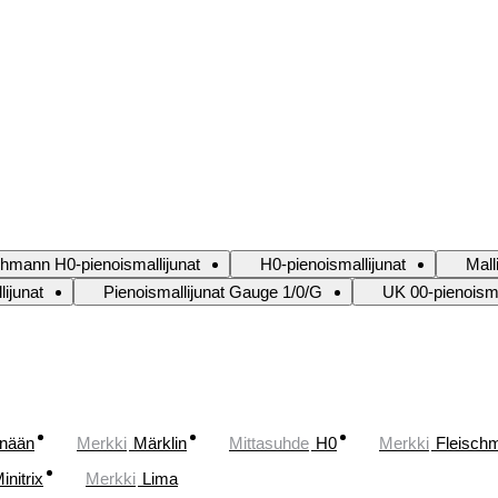
chmann H0-pienoismallijunat
H0-pienoismallijunat
Mall
lijunat
Pienoismallijunat Gauge 1/0/G
UK 00-pienoisma
änään
Merkki
Märklin
Mittasuhde
H0
Merkki
Fleisch
initrix
Merkki
Lima