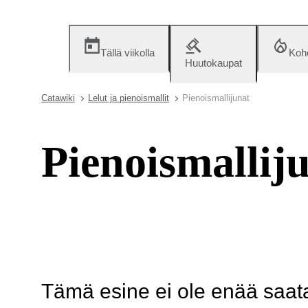
Tällä viikolla
Koh
Huutokaupat
Catawiki
Lelut ja pienoismallit
Pienoismallijunat
Pienoismallij
Tämä esine ei ole enää saatav