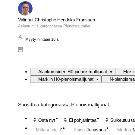
Valinnut Christophe Hendriks Franssen
Asiantuntija kategoriassa Pienoisrautatiet
Myyty hintaan
18 €
Alankomaiden H0-pienoismallijunat
Fleis
Märklin H0-pienoismallijunat
N-pienoismal
Suosittua kategoriassa Pienoismallijunat
Osta nyt
Ei pohjahintaa
Sulkeutuu t
Mittasuhde
Z
Esine
Junasarja
Merkki
M