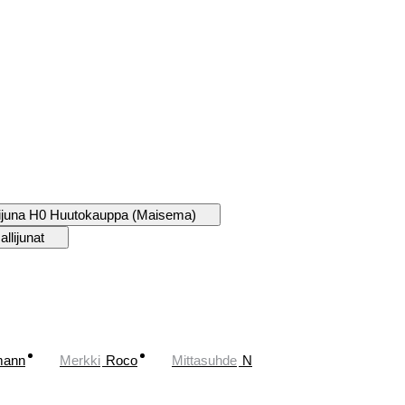
ijuna H0 Huutokauppa (Maisema)
llijunat
mann
Merkki
Roco
Mittasuhde
N