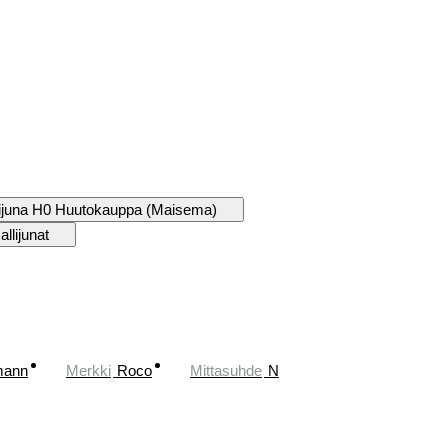
ijuna H0 Huutokauppa (Maisema)
llijunat
mann
Merkki
Roco
Mittasuhde
N