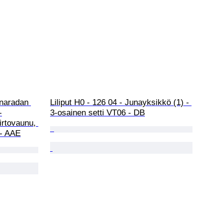
unaradan 
Liliput H0 - 126 04 - Junayksikkö (1) - 
-
3-osainen setti VT06 - DB
irtovaunu, 
 - AAE