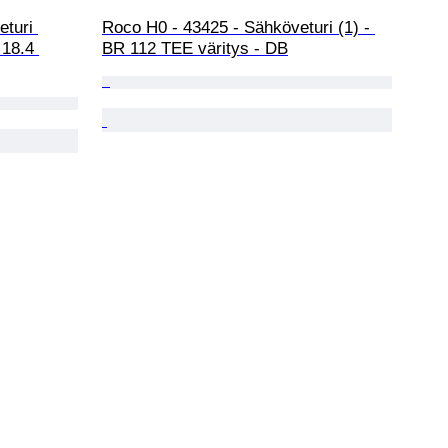
eturi 
Roco H0 - 43425 - Sähköveturi (1) - 
 18.4 
BR 112 TEE väritys - DB