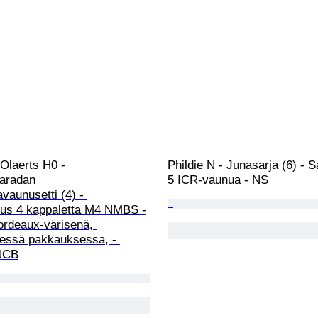
Olaerts H0 - 
Phildie N - Junasarja (6) - S
naradan 
5 ICR-vaunua - NS
vaunusetti (4) - 
us 4 kappaletta M4 NMBS -
ordeaux-värisenä, 
sessä pakkauksessa, - 
NCB