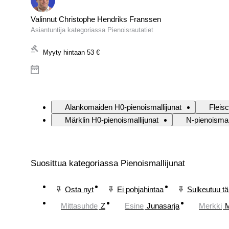
Valinnut Christophe Hendriks Franssen
Asiantuntija kategoriassa Pienoisrautatiet
Myyty hintaan
53 €
Alankomaiden H0-pienoismallijunat
Fleis
Märklin H0-pienoismallijunat
N-pienoismal
Suosittua kategoriassa Pienoismallijunat
Osta nyt
Ei pohjahintaa
Sulkeutuu t
Mittasuhde
Z
Esine
Junasarja
Merkki
M