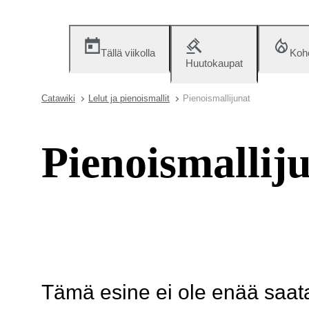
Tällä viikolla
Koh
Huutokaupat
Catawiki
Lelut ja pienoismallit
Pienoismallijunat
Pienoismallij
Tämä esine ei ole enää saatav