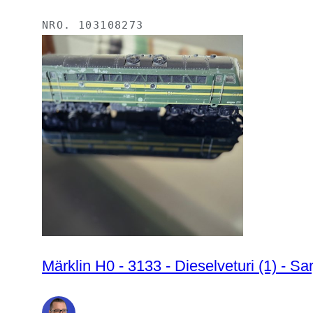
NRO.
103108273
Märklin H0 - 3133 - Dieselveturi (1) - S