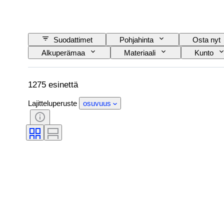
Suodattimet
Pohjahinta
Osta nyt
Alkuperämaa
Materiaali
Kunto
Rautatieyhtiä
Aikakausi
1275 esinettä
Lajitteluperuste
osuvuus