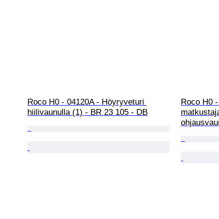
Roco H0 - 04120A - Höyryveturi 
Roco H0 -
hiilivaunulla (1) - BR 23 105 - DB
matkustaj
ohjausvau