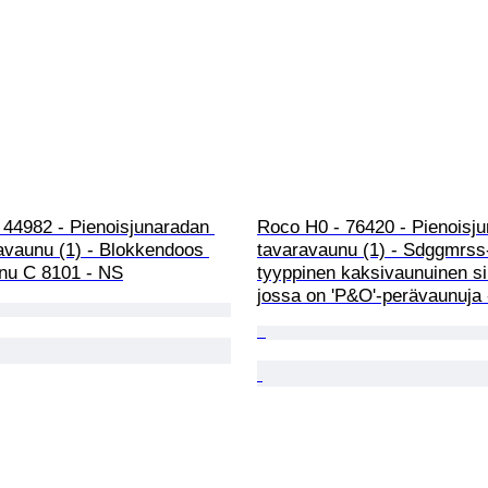
 44982 - Pienoisjunaradan 
Roco H0 - 76420 - Pienoisj
avaunu (1) - Blokkendoos 
tavaravaunu (1) - Sdggmrss
nu C 8101 - NS
tyyppinen kaksivaunuinen si
jossa on 'P&O'-perävaunuja