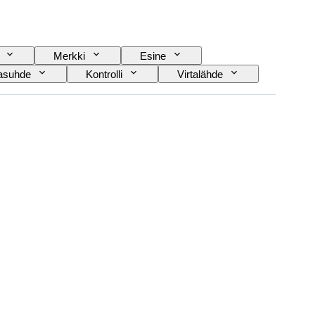
Merkki
Esine
tasuhde
Kontrolli
Virtalähde