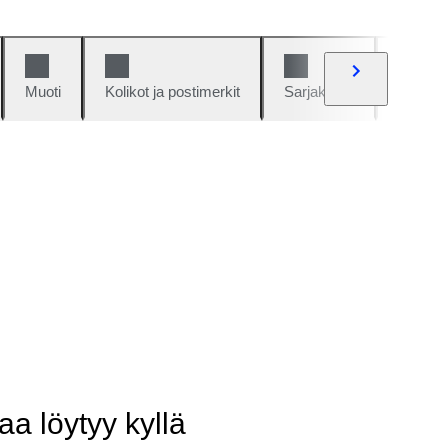
Muoti
Kolikot ja postimerkit
Sarjakuvat
Autot j
aa löytyy kyllä