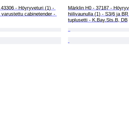
43306 - Höyryveturi (1) - 
Märklin H0 - 37187 - Höyryv
varustettu cabinetender - 
hiilivaunulla (1) - S3/6 ja BR
tuplusetti - K.Bay.Sts.B, DB