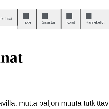
okohdat
Taide
Sisustus
Korut
Rannekellot
unat
illa, mutta paljon muuta tutkittav