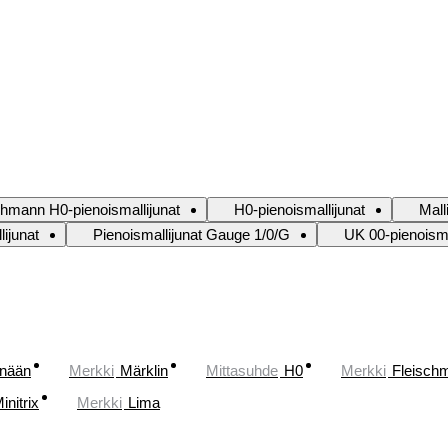
chmann H0-pienoismallijunat
H0-pienoismallijunat
Mall
lijunat
Pienoismallijunat Gauge 1/0/G
UK 00-pienoisma
änään
Merkki
Märklin
Mittasuhde
H0
Merkki
Fleisch
initrix
Merkki
Lima