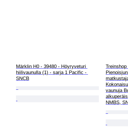
Märklin H0 - 39480 - Höyryveturi 
Treinshop 
hiilivaunulla (1) - sarja 1 Pacific - 
Pienoisju
SNCB
matkustaja
Kokonaisu
vaunuja B
alkuperäi
NMBS, S