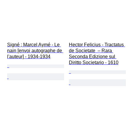
Signé ; Marcel Aymé - Le 
Hector Felicius - Tractatus 
nain [envoi autographe de 
de Societate  – Rara 
l'auteur] - 1934-1934
Seconda Edizione sul 
Diritto Societario - 1610