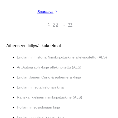
Seuraava
1
2
3
…
77
Aiheeseen liittyvät kokoelmat
Englannin historia Nimikirjoituskirje allekirjoitettu (ALS)
Art Autograph -kirje allekirjoitettu (ALS)
Englantilainen Curio & ephemera -kirja
Englannin sotahistorian kirja
Ranskankielinen nimikirjoituskirje (ALS)
Hollannin sosiologian kirja
Englanti puolinahkainen kirja