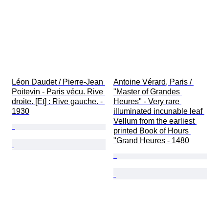
Léon Daudet / Pierre-Jean 
Antoine Vérard, Paris / 
Poitevin - Paris vécu. Rive 
"Master of Grandes 
droite. [Et] : Rive gauche. - 
Heures" - Very rare 
1930
illuminated incunable leaf 
Vellum from the earliest 
printed Book of Hours 
"Grand Heures - 1480