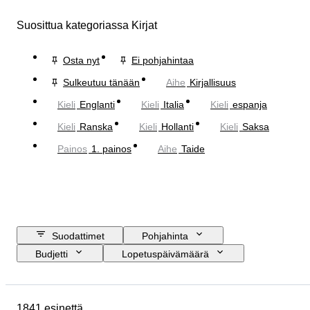
Suosittua kategoriassa Kirjat
Osta nyt
Ei pohjahintaa
Sulkeutuu tänään
Aihe
Kirjallisuus
Kieli
Englanti
Kieli
Italia
Kieli
espanja
Kieli
Ranska
Kieli
Hollanti
Kieli
Saksa
Painos
1. painos
Aihe
Taide
Suodattimet
Pohjahinta
Budjetti
Lopetuspäivämäärä
Sijainti
Esine
Alkuperämaa
Materiaali
Kunto
Extrat
1841 esinettä
Ajanjakso
Aihe