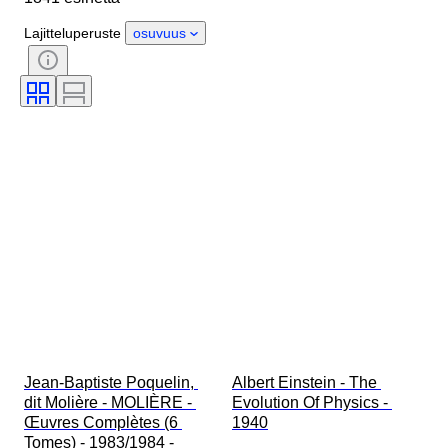
Tyylisuuntaus
Tekniikka
Lajitteluperuste
osuvuus
Allekirjoitus
Sidonta
Painos
Kieli
Väri
Sarja
Aikakausi
Myyjä
Taiteilija
Alkuperäinen / kopio
Asevoimien Organizaatio
Sarjakuvan tyyppi
Tekijä
Jean-Baptiste Poquelin, 
Albert Einstein - The 
dit Molière - MOLIÈRE - 
Evolution Of Physics - 
Œuvres Complètes (6 
1940
Tomes) - 1983/1984 - 