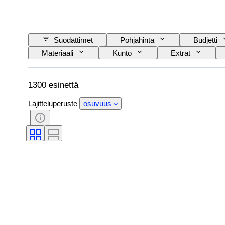
Suodattimet
Pohjahinta
Budjetti
Materiaali
Kunto
Extrat
Virtalähde
Rautatieyhtiä
Aikakaus
1300 esinettä
Lajitteluperuste
osuvuus