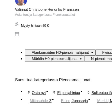
Valinnut Christophe Hendriks Franssen
Asiantuntija kategoriassa Pienoisrautatiet
Myyty hintaan
50 €
Alankomaiden H0-pienoismallijunat
Fleis
Märklin H0-pienoismallijunat
N-pienoismal
Suosittua kategoriassa Pienoismallijunat
Osta nyt
Ei pohjahintaa
Sulkeutuu t
Mittasuhde
Z
Esine
Junasarja
Merkki
M