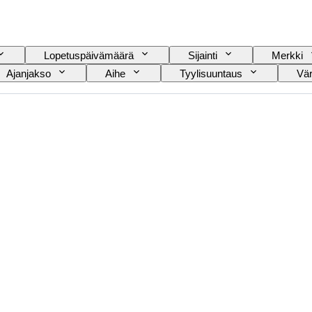
Lopetuspäivämäärä
Sijainti
Merkki
Ajanjakso
Aihe
Tyylisuuntaus
Vär
i
Alkuperäinen / kopio