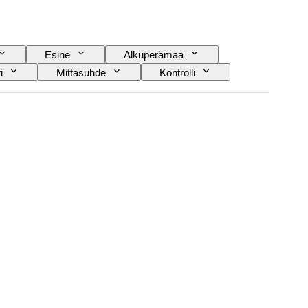
Esine
Alkuperämaa
i
Mittasuhde
Kontrolli