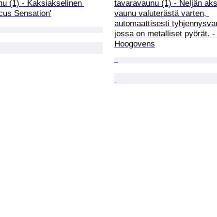
u (1) - Kaksiakselinen 
tavaravaunu (1) - Neljän aks
cus Sensation'
vaunu valuterästä varten, 
automaattisesti tyhjennysva
jossa on metalliset pyörät. -
Hoogovens