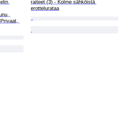
elin 
raiteet (3) - Kolme sähköistä 
erottelurataa
unu, 
 Privaat, 