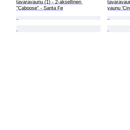
tavaravaunu (1) - 2-aksellinen 
tavaravaun
"Caboose" - Santa Fe
vaunu 'Cir