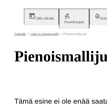
Tällä viikolla
Koh
Huutokaupat
Catawiki
Lelut ja pienoismallit
Pienoismallijunat
Pienoismallij
Tämä esine ei ole enää saatav