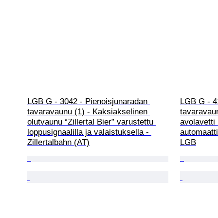
LGB G - 3042 - Pienoisjunaradan 
LGB G - 4
tavaravaunu (1) - Kaksiakselinen 
tavaravaun
olutvaunu “Zillertal Bier” varustettu 
avolavetti
loppusignaalilla ja valaistuksella - 
automaatti
Zillertalbahn (AT)
LGB