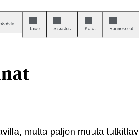
okohdat
Taide
Sisustus
Korut
Rannekellot
unat
illa, mutta paljon muuta tutkittav