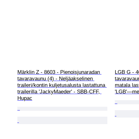
Märklin Z - 8603 - Pienoisjunaradan 
LGB G - 4
tavaravaunu (4) - Neljäakselinen 
tavaravaun
traileri/kontin kuljetusalusta lastattuna 
matala las
trailerilla 'JackyMaeder' - SBB-CFF, 
'LGB'—merk
Hupac