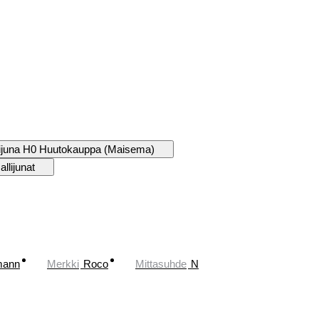
ijuna H0 Huutokauppa (Maisema)
llijunat
mann
Merkki
Roco
Mittasuhde
N