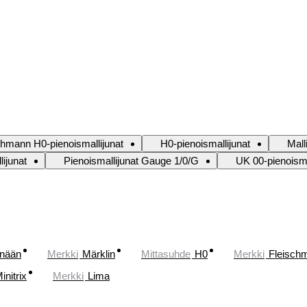
chmann H0-pienoismallijunat
H0-pienoismallijunat
Mall
lijunat
Pienoismallijunat Gauge 1/0/G
UK 00-pienoisma
änään
Merkki
Märklin
Mittasuhde
H0
Merkki
Fleisch
initrix
Merkki
Lima