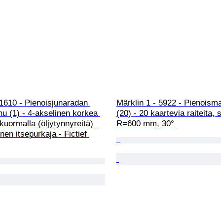
1610 - Pienoisjunaradan 
Märklin 1 - 5922 - Pienoismal
u (1) - 4-akselinen korkea 
(20) - 20 kaartevia raiteita, 
 kuormalla (öljytynnyreitä) 
R=600 mm, 30°
nen itsepurkaja - Fictief 