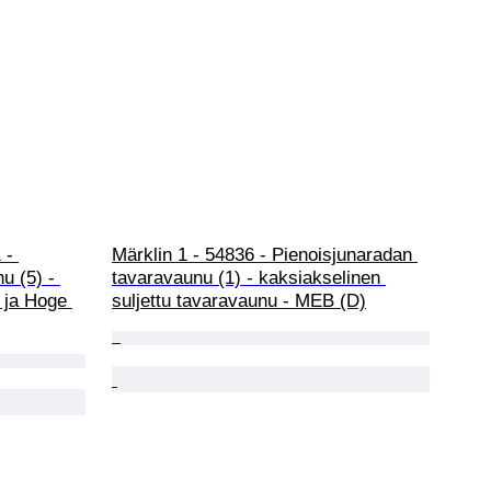
 - 
Märklin 1 - 54836 - Pienoisjunaradan 
u (5) - 
tavaravaunu (1) - kaksiakselinen 
 ja Hoge 
suljettu tavaravaunu - MEB (D)