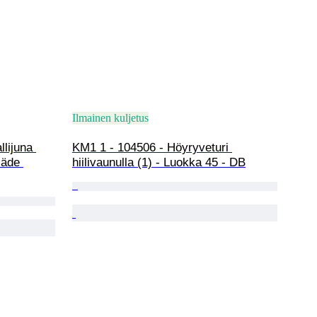
Ilmainen kuljetus
lijuna 
KM1 1 - 104506 - Höyryveturi 
säde 
hiilivaunulla (1) - Luokka 45 - DB