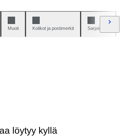
Muoti
Kolikot ja postimerkit
Sarjakuvat
Autot j
aa löytyy kyllä