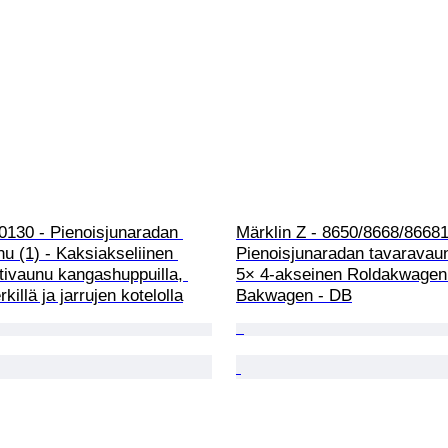
0130 - Pienoisjunaradan 
Märklin Z - 8650/8668/86681
u (1) - Kaksiakseliinen 
Pienoisjunaradan tavaravaun
tivaunu kangashuppuilla, 
5× 4-akseinen Roldakwagen
illä ja jarrujen kotelolla
Bakwagen - DB