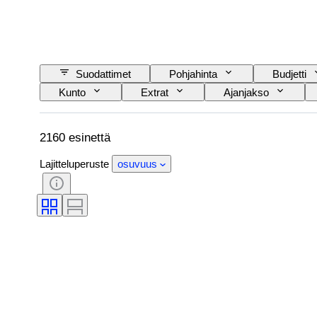
Suodattimet
Pohjahinta
Budjetti
Kunto
Extrat
Ajanjakso
Kieli
Väri
Sarja
Aikaka
Alkuperäinen / kopio
Sarjakuvan tyyppi
2160 esinettä
Lajitteluperuste
osuvuus