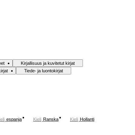
eet
Kirjallisuus ja kuvitetut kirjat
irjat
Tiede- ja luontokirjat
eli
espanja
Kieli
Ranska
Kieli
Hollanti