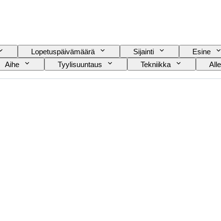
Lopetuspäivämäärä
Sijainti
Esine
Aihe
Tyylisuuntaus
Tekniikka
Alle
usi
Myyjä
Asevoimien Organizaatio