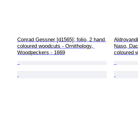
Conrad Gessner [d1565]; folio, 2 hand 
Aldrovandi
coloured woodcuts - Ornithology, 
Naso, Dace
Woodpeckers - 1669
coloured 