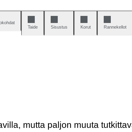
okohdat
Taide
Sisustus
Korut
Rannekellot
illa, mutta paljon muuta tutkittav