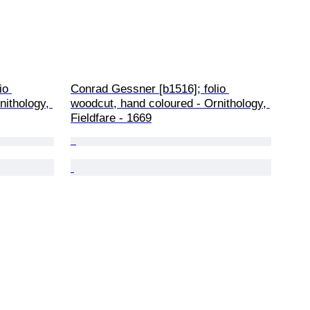
io 
Conrad Gessner [b1516]; folio 
nithology, 
woodcut, hand coloured - Ornithology, 
Fieldfare - 1669