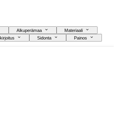
Alkuperämaa
Materiaali
kirjoitus
Sidonta
Painos
Urheilu
Taiteilija