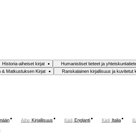
Historia-aiheiset kirjat
Humanistiset tieteet ja yhteiskuntatiet
 & Matkustuksen Kirjat
Ranskalainen kirjallisuus ja kuvitetut k
änään
Aihe
Kirjallisuus
Kieli
Englanti
Kieli
Italia
Ki
e