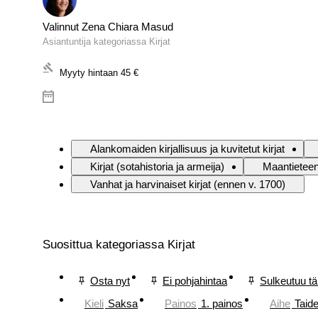
Valinnut Zena Chiara Masud
Asiantuntija kategoriassa Kirjat
Myyty hintaan
45 €
Alankomaiden kirjallisuus ja kuvitetut kirjat
Kirjat (sotahistoria ja armeija)
Maantieteen
Vanhat ja harvinaiset kirjat (ennen v. 1700)
Suosittua kategoriassa Kirjat
Osta nyt
Ei pohjahintaa
Sulkeutuu t
Kieli
Saksa
Painos
1. painos
Aihe
Taid