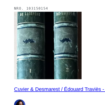
NRO.
103150154
Cuvier & Desmarest / Édouard Traviès - 