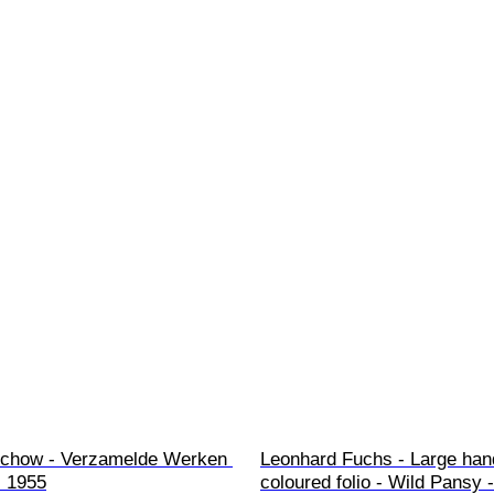
echow - Verzamelde Werken 
Leonhard Fuchs - Large han
- 1955
coloured folio - Wild Pansy 