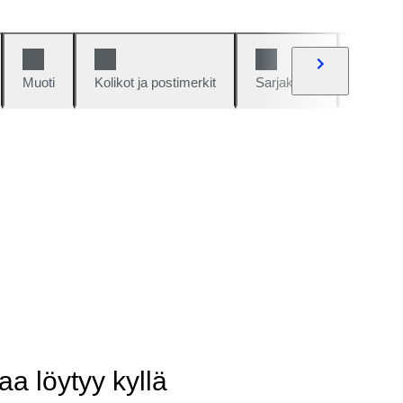
Muoti
Kolikot ja postimerkit
Sarjakuvat
Autot j
aa löytyy kyllä