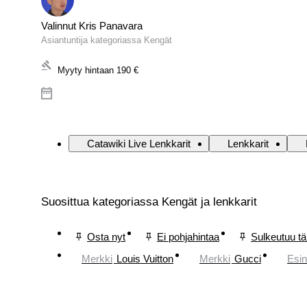
Valinnut Kris Panavara
Asiantuntija kategoriassa Kengät
Myyty hintaan
190 €
Catawiki Live Lenkkarit
Lenkkarit
Suosittua kategoriassa Kengät ja lenkkarit
Osta nyt
Ei pohjahintaa
Sulkeutuu t
Merkki
Louis Vuitton
Merkki
Gucci
Esi