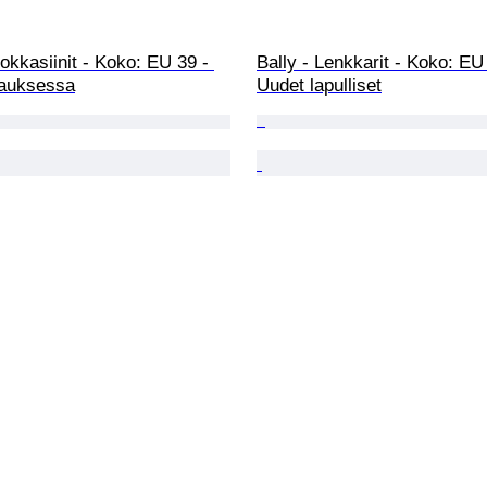
kkasiinit - Koko: EU 39 - 
Bally - Lenkkarit - Koko: EU 
auksessa
Uudet lapulliset