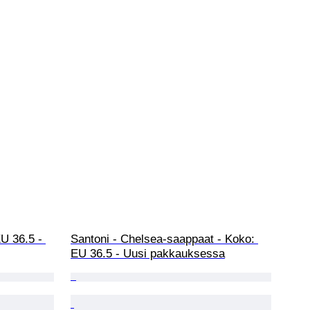
EU 36.5 - 
Santoni - Chelsea-saappaat - Koko: 
EU 36.5 - Uusi pakkauksessa