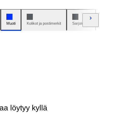
Muoti
Kolikot ja postimerkit
Sarjakuvat
Autot j
aa löytyy kyllä