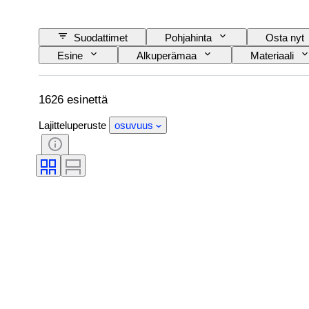
Suodattimet
Pohjahinta
Osta nyt
Esine
Alkuperämaa
Materiaali
Mukana asusteet
Kuosi
Malli
1626 esinettä
Lajitteluperuste
osuvuus