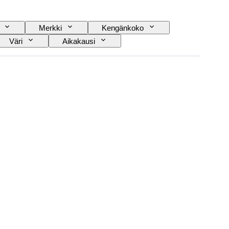
Merkki
Kengänkoko
Väri
Aikakausi