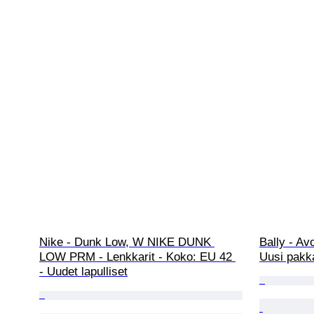
Nike - Dunk Low, W NIKE DUNK 
Bally - Av
LOW PRM - Lenkkarit - Koko: EU 42 
Uusi pakk
- Uudet lapulliset