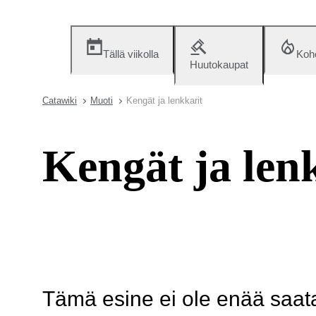
Tällä viikolla
Koh
Huutokaupat
Catawiki
Muoti
Kengät ja lenkkarit
Kengät ja len
Tämä esine ei ole enää saatav