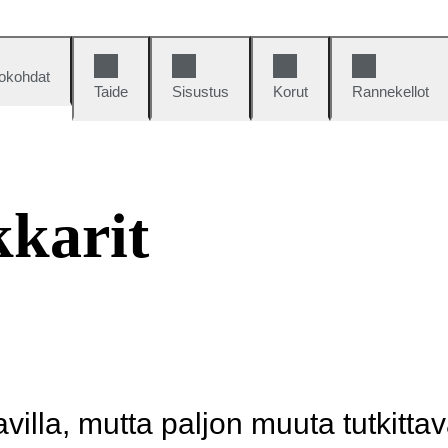
okohdat
Taide
Sisustus
Korut
Rannekellot
kkarit
illa, mutta paljon muuta tutkittav