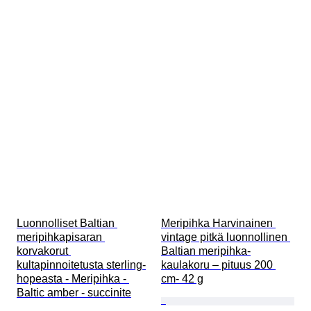
Luonnolliset Baltian 
Meripihka Harvinainen 
meripihkapisaran 
vintage pitkä luonnollinen 
korvakorut 
Baltian meripihka-
kultapinnoitetusta sterling-
kaulakoru – pituus 200 
hopeasta - Meripihka - 
cm- 42 g
Baltic amber - succinite