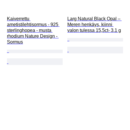
Kaiverrettu 
Larg Natural Black Opal – 
ametistilehtisormus - 925 
Meren henkäys, kiinni 
sterlinghopea - musta 
valon tulessa 15,5ct- 3.1 g
rhodium Nature Design - 
Sormus