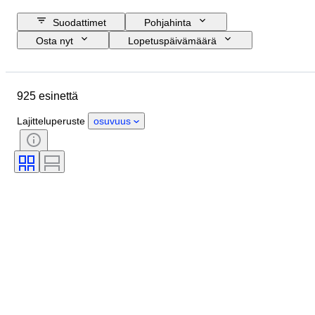
Suodattimet
Pohjahinta
Osta nyt
Lopetuspäivämäärä
Budjetti
Sijainti
Koko
Mitat
Esine
Alkuperämaa
925 esinettä
Materiaali
Sukupuoli
Kunto
Ajanjakso
Kivi
Sertifiointi
Lajitteluperuste
osuvuus
Hienous
Aihe
Tyylisuuntaus
Allekirjoitus
Leikkaus
Mineraalimuoto
Helmen kiilto
Hoito
Helmen pinnan laatu
Esineen koko
Alkuperäinen / kopio
Aikakausi
Näytekappale