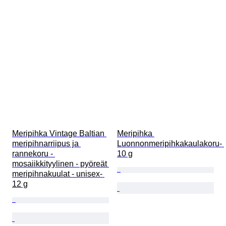
Meripihka Vintage Baltian 
Meripihka 
meripihnarriipus ja 
Luonnonmeripihkakaulakoru- 
rannekoru - 
10 g
mosaiikkityylinen - pyöreät 
meripihnakuulat - unisex- 
12 g