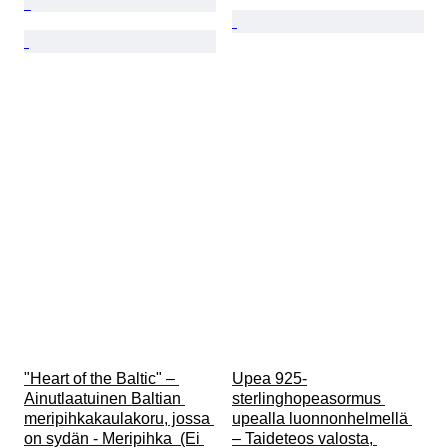
"Heart of the Baltic" – 
Upea 925-
Ainutlaatuinen Baltian 
sterlinghopeasormus 
meripihkakaulakoru, jossa 
upealla luonnonhelmellä 
on sydän - Meripihka  (Ei 
– Taideteos valosta, 