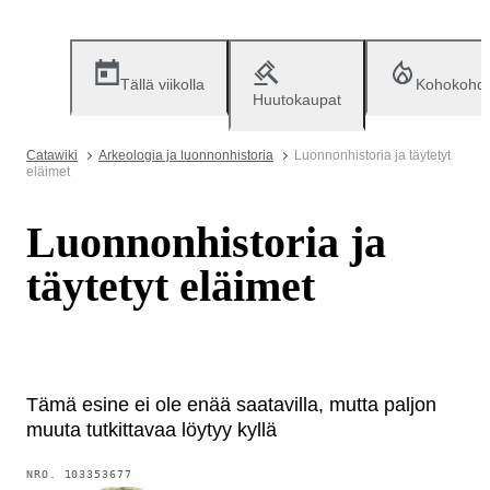
Tällä viikolla
Kohokohd
Huutokaupat
Catawiki
Arkeologia ja luonnonhistoria
Luonnonhistoria ja täytetyt
eläimet
Luonnonhistoria ja
täytetyt eläimet
Tämä esine ei ole enää saatavilla, mutta paljon
muuta tutkittavaa löytyy kyllä
NRO.
103353677