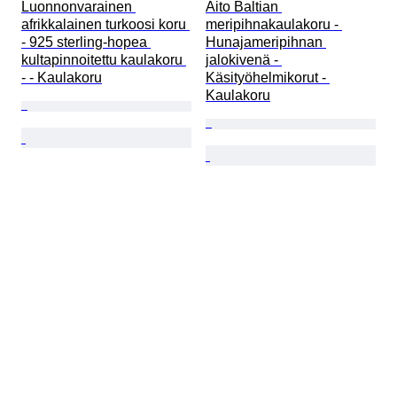
Luonnonvarainen 
Aito Baltian 
afrikkalainen turkoosi koru 
meripihnakaulakoru - 
- 925 sterling-hopea 
Hunajameripihnan 
kultapinnoitettu kaulakoru 
jalokivenä - 
- - Kaulakoru
Käsityöhelmikorut - 
Kaulakoru