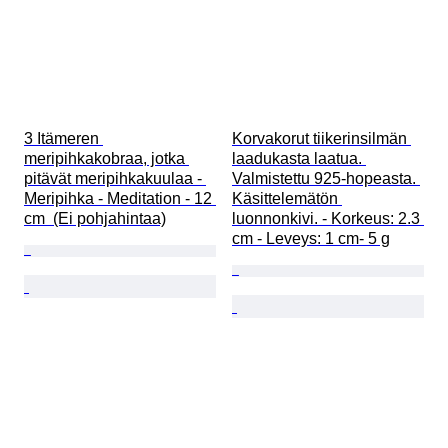
3 Itämeren 
Korvakorut tiikerinsilmän 
meripihkakobraa, jotka 
laadukasta laatua. 
pitävät meripihkakuulaa - 
Valmistettu 925-hopeasta. 
Meripihka - Meditation - 12 
Käsittelemätön 
cm  (Ei pohjahintaa)
luonnonkivi. - Korkeus: 2.3 
cm - Leveys: 1 cm- 5 g