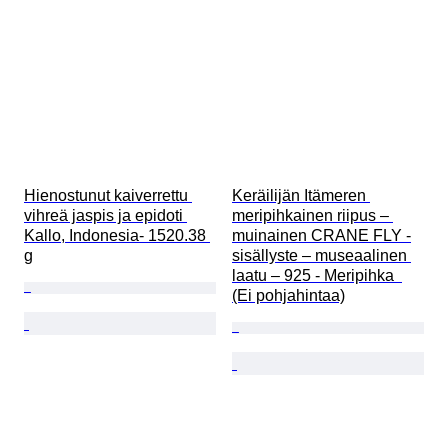
Hienostunut kaiverrettu 
Keräilijän Itämeren 
vihreä jaspis ja epidoti 
meripihkainen riipus – 
Kallo, Indonesia- 1520.38 
muinainen CRANE FLY -
g
sisällyste – museaalinen 
laatu – 925 - Meripihka  
(Ei pohjahintaa)