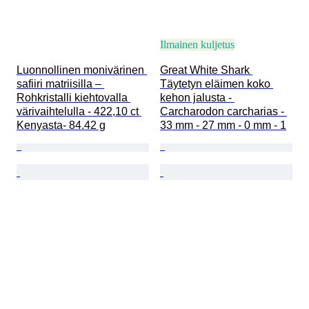
Ilmainen kuljetus
Luonnollinen monivärinen 
Great White Shark 
safiiri matriisilla – 
Täytetyn eläimen koko 
Rohkristalli kiehtovalla 
kehon jalusta - 
värivaihtelulla - 422,10 ct 
Carcharodon carcharias - 
Kenyasta- 84.42 g
33 mm - 27 mm - 0 mm - 1