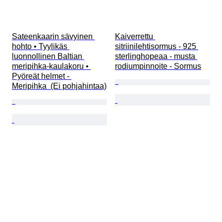
Sateenkaarin sävyinen 
Kaiverrettu 
hohto • Tyylikäs 
sitriinilehtisormus - 925 
luonnollinen Baltian 
sterlinghopeaa - musta 
meripihka-kaulakoru • 
rodiumpinnoite - Sormus
Pyöreät helmet - 
Meripihka  (Ei pohjahintaa)