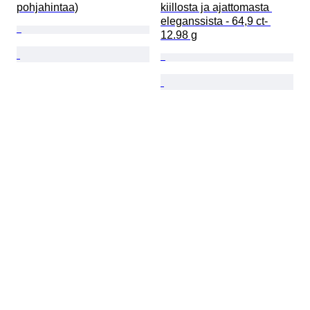
pohjahintaa)
kiillosta ja ajattomasta 
eleganssista - 64,9 ct- 
12.98 g