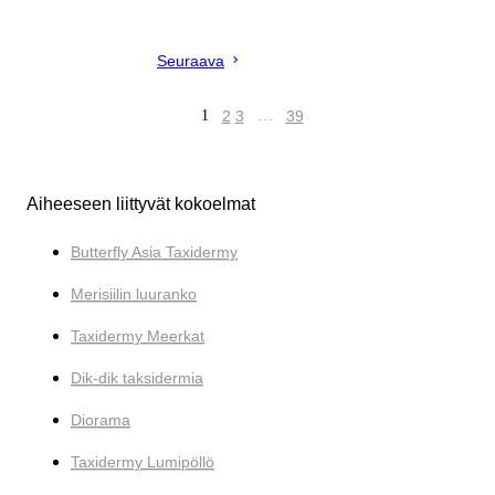
Seuraava
1
2
3
…
39
Aiheeseen liittyvät kokoelmat
Butterfly Asia Taxidermy
Merisiilin luuranko
Taxidermy Meerkat
Dik-dik taksidermia
Diorama
Taxidermy Lumipöllö