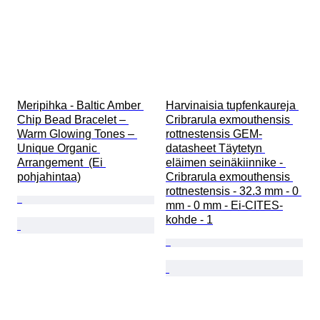
Meripihka - Baltic Amber 
Harvinaisia tupfenkaureja 
Chip Bead Bracelet – 
Cribrarula exmouthensis 
Warm Glowing Tones – 
rottnestensis GEM-
Unique Organic 
datasheet Täytetyn 
Arrangement  (Ei 
eläimen seinäkiinnike - 
pohjahintaa)
Cribrarula exmouthensis 
rottnestensis - 32.3 mm - 0 
mm - 0 mm - Ei-CITES-
kohde - 1