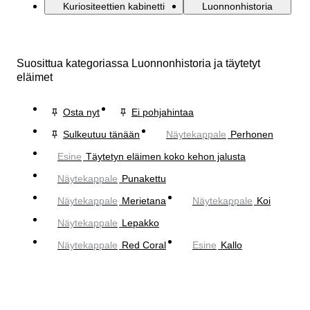
Kuriositeettien kabinetti
Luonnonhistoria
Suosittua kategoriassa Luonnonhistoria ja täytetyt
eläimet
Osta nyt
Ei pohjahintaa
Sulkeutuu tänään
Näytekappale
Perhonen
Esine
Täytetyn eläimen koko kehon jalusta
Näytekappale
Punakettu
Näytekappale
Merietana
Näytekappale
Koi
Näytekappale
Lepakko
Näytekappale
Red Coral
Esine
Kallo