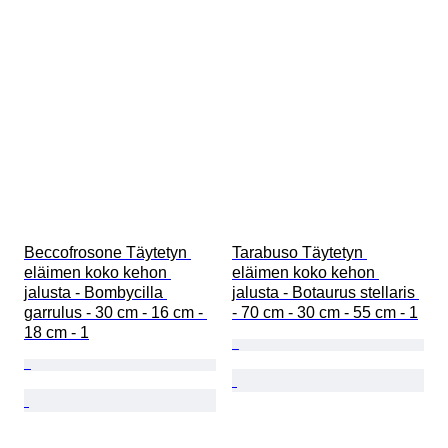
Beccofrosone Täytetyn 
Tarabuso Täytetyn 
eläimen koko kehon 
eläimen koko kehon 
jalusta - Bombycilla 
jalusta - Botaurus stellaris 
garrulus - 30 cm - 16 cm - 
- 70 cm - 30 cm - 55 cm - 1
18 cm - 1