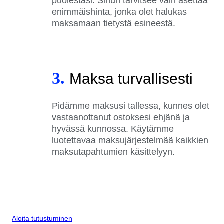
puolestasi. Sinun tarvitsee vain asettaa
enimmäishinta, jonka olet halukas
maksamaan tietystä esineestä.
3.
Maksa turvallisesti
Pidämme maksusi tallessa, kunnes olet
vastaanottanut ostoksesi ehjänä ja
hyvässä kunnossa. Käytämme
luotettavaa maksujärjestelmää kaikkien
maksutapahtumien käsittelyyn.
Aloita tutustuminen