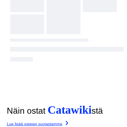
Catawiki
Näin ostat
stä
Lue lisää ostajan suojastamme