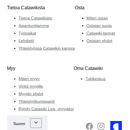
Tietoa Catawikista
Osta
Tietoa Catawikista
Miten ostan
Asiantuntijamme
Ostajan suoja
Työpaikat
Catawiki-tarinat
Lehdistö
Ostajan ehdot
Yhteistyössä Catawikin kanssa
Myy
Oma Catawiki
Miten myyn
Tukikeskus
Vinkit myyjille
Myyjän ehdot
Yhteistyökumppanit
Ryhdy Catawiki Live -myyjäksi