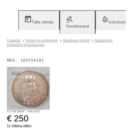
Tällä viikolla
Kohokohd
Huutokaupat
Catawiki
Kolikot ja postimerkit
Maailman kolikot
Italialaisten
kolikoiden huutokauppa
NRO.
103554181
Myyty
VIIMEINEN TARJOUS
€ 250
11 viikkoa sitten