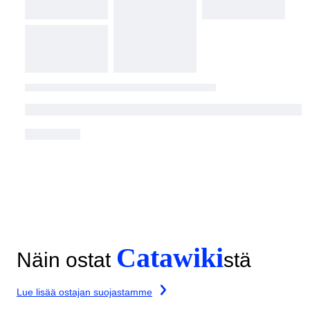
Catawiki
Näin ostat
stä
Lue lisää ostajan suojastamme