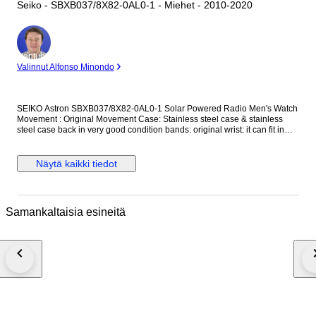
Seiko - SBXB037/8X82-0AL0-1 - Miehet - 2010-2020
asiantuntija
Valinnut Alfonso Minondo
SEIKO Astron SBXB037/8X82-0AL0-1 Solar Powered Radio Men's Watch
Movement : Original Movement Case: Stainless steel case & stainless
steel case back in very good condition bands: original wrist: it can fit in
about 18 cm,There are 3 links Crown : original crown, Size: 45 mm
excluding the crown , Glass :orignal Sapphire Crystal glass top
Näytä kaikki tiedot
Samankaltaisia esineitä