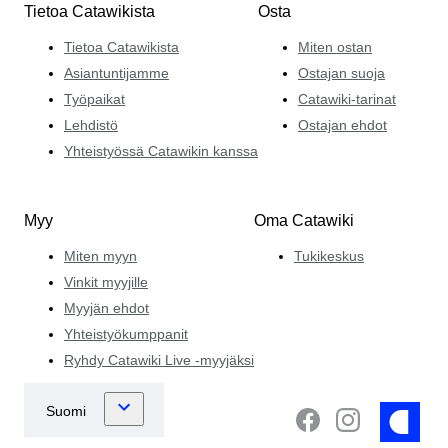
Tietoa Catawikista
Osta
Tietoa Catawikista
Miten ostan
Asiantuntijamme
Ostajan suoja
Työpaikat
Catawiki-tarinat
Lehdistö
Ostajan ehdot
Yhteistyössä Catawikin kanssa
Myy
Oma Catawiki
Miten myyn
Tukikeskus
Vinkit myyjille
Myyjän ehdot
Yhteistyökumppanit
Ryhdy Catawiki Live -myyjäksi