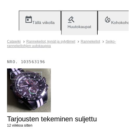
Tällä viikolla
Kohokohd
Huutokaupat
Catawiki
Rannekellot, kynät ja sytyttimet
Rannekellot
Seiko-
rannekellohjen uutokauppa
NRO.
103563196
Ei enää saatavilla
Tarjousten tekeminen suljettu
12 viikkoa sitten