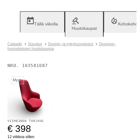
Tällä viikolla
Kohokohd
Huutokaupat
Catawiki
Sisustus
Design- ja nykyhuonekalut
Designer-
huonekalujen huutokauppa
NRO.
103581087
Myyty
VIIMEINEN TARJOUS
€ 398
12 viikkoa sitten