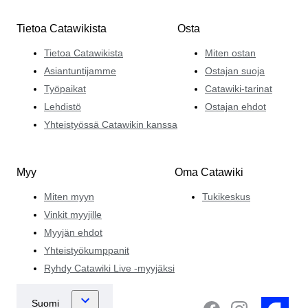
Tietoa Catawikista
Osta
Tietoa Catawikista
Miten ostan
Asiantuntijamme
Ostajan suoja
Työpaikat
Catawiki-tarinat
Lehdistö
Ostajan ehdot
Yhteistyössä Catawikin kanssa
Myy
Oma Catawiki
Miten myyn
Tukikeskus
Vinkit myyjille
Myyjän ehdot
Yhteistyökumppanit
Ryhdy Catawiki Live -myyjäksi