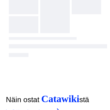
Catawiki
Näin ostat
stä