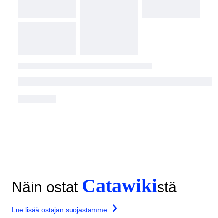
Catawiki
Näin ostat
stä
Lue lisää ostajan suojastamme