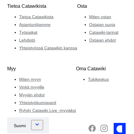
Tietoa Catawikista
Osta
Tietoa Catawikista
Miten ostan
Asiantuntijamme
Ostajan suoja
Työpaikat
Catawiki-tarinat
Lehdistö
Ostajan ehdot
Yhteistyössä Catawikin kanssa
Myy
Oma Catawiki
Miten myyn
Tukikeskus
Vinkit myyjille
Myyjän ehdot
Yhteistyökumppanit
Ryhdy Catawiki Live -myyjäksi