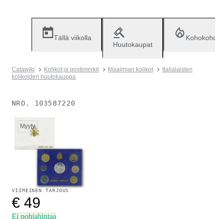
Tällä viikolla
Kohokohd
Huutokaupat
Catawiki
Kolikot ja postimerkit
Maailman kolikot
Italialaisten
kolikoiden huutokauppa
NRO.
103587220
Myyty
VIIMEINEN TARJOUS
€ 49
Ei pohjahintaa