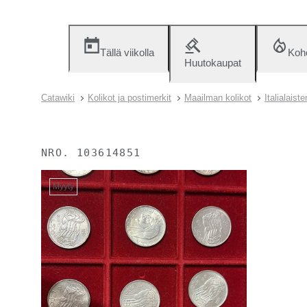
Tällä viikolla
Koh
Huutokaupat
Catawiki
Kolikot ja postimerkit
Maailman kolikot
Italialais
NRO.
103614851
Myyty