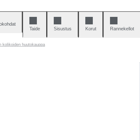
okohdat
Taide
Sisustus
Korut
Rannekellot
ten kolikoiden huutokauppa