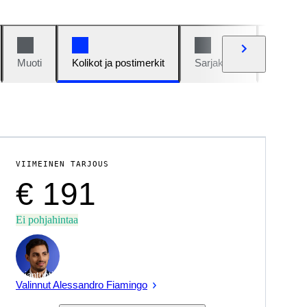
Muoti
Kolikot ja postimerkit
Sarjakuvat
Autot j
VIIMEINEN TARJOUS
€ 191
Ei pohjahintaa
asiantuntija
Valinnut Alessandro Fiamingo