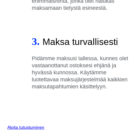
enimmäishinta, jonka olet halukas
maksamaan tietystä esineestä.
3.
Maksa turvallisesti
Pidämme maksusi tallessa, kunnes olet
vastaanottanut ostoksesi ehjänä ja
hyvässä kunnossa. Käytämme
luotettavaa maksujärjestelmää kaikkien
maksutapahtumien käsittelyyn.
Aloita tutustuminen