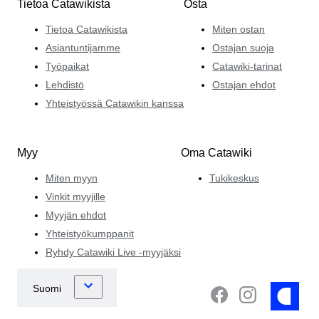
Tietoa Catawikista
Osta
Tietoa Catawikista
Miten ostan
Asiantuntijamme
Ostajan suoja
Työpaikat
Catawiki-tarinat
Lehdistö
Ostajan ehdot
Yhteistyössä Catawikin kanssa
Myy
Oma Catawiki
Miten myyn
Tukikeskus
Vinkit myyjille
Myyjän ehdot
Yhteistyökumppanit
Ryhdy Catawiki Live -myyjäksi