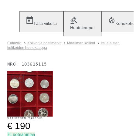
Tällä viikolla
Kohokohd
Huutokaupat
Catawiki
Kolikot ja postimerkit
Maailman kolikot
Italialaisten
kolikoiden huutokauppa
NRO.
103615115
Myyty
VIIMEINEN TARJOUS
€ 190
Ei pohjahintaa