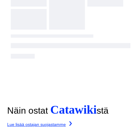
Catawiki
Näin ostat
stä
Lue lisää ostajan suojastamme