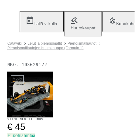
Tällä viikolla
Kohokohd
Huutokaupat
Catawiki
Lelut ja pienoismallit
Pienoismalliautot
Pienoismalliautojen huutokauppa (Formula 1)
NRO.
103629172
Myyty
VIIMEINEN TARJOUS
€ 45
Ei pohjahintaa