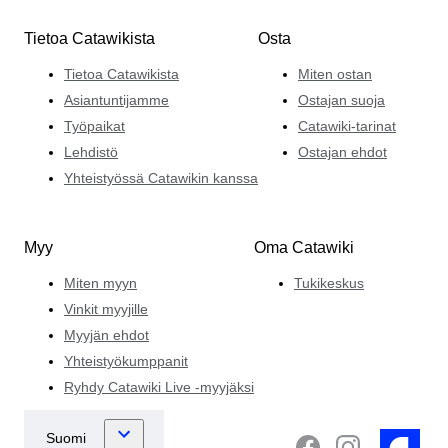
Tietoa Catawikista
Osta
Tietoa Catawikista
Miten ostan
Asiantuntijamme
Ostajan suoja
Työpaikat
Catawiki-tarinat
Lehdistö
Ostajan ehdot
Yhteistyössä Catawikin kanssa
Myy
Oma Catawiki
Miten myyn
Tukikeskus
Vinkit myyjille
Myyjän ehdot
Yhteistyökumppanit
Ryhdy Catawiki Live -myyjäksi