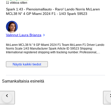
11 viikkoa sitten
Spark 1:43 - Pienoismalliauto - Raro! Lando Norris McLaren
MCL38 N° 4 GP Miami 2024 F1 - 1/43 Spark S9523
asiantuntija
Valinnut Laura Brianza
McLaren MCL38 N °4 GP Miami 2024 F1 Team McLaren F1 Driver Lando
Norris Scale 1/43 Manufacturer Spark Article ID S9523 Shipping:
International registered shipping with tracking number. Professional,
reinforced double-layer packaging to ensure the original seal and display
case arrive in pristine condition.
Näytä kaikki tiedot
Samankaltaisia esineitä