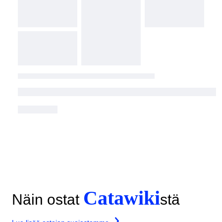
Catawiki
Näin ostat
stä