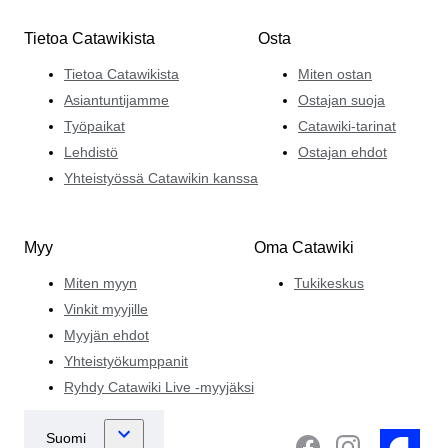
Tietoa Catawikista
Osta
Tietoa Catawikista
Miten ostan
Asiantuntijamme
Ostajan suoja
Työpaikat
Catawiki-tarinat
Lehdistö
Ostajan ehdot
Yhteistyössä Catawikin kanssa
Myy
Oma Catawiki
Miten myyn
Tukikeskus
Vinkit myyjille
Myyjän ehdot
Yhteistyökumppanit
Ryhdy Catawiki Live -myyjäksi