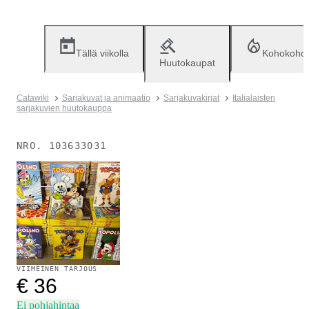
Tällä viikolla
Kohokohd
Huutokaupat
Catawiki
Sarjakuvat ja animaatio
Sarjakuvakirjat
Italialaisten
sarjakuvien huutokauppa
NRO.
103633031
Myyty
VIIMEINEN TARJOUS
€ 36
Ei pohjahintaa