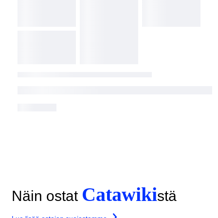
Catawiki
Näin ostat
stä