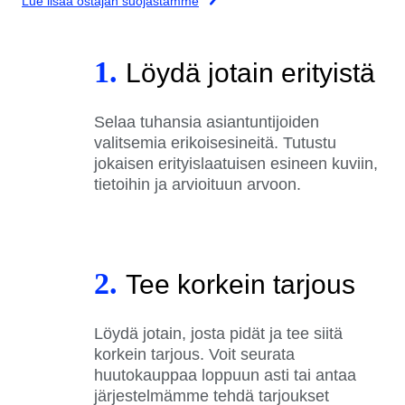
Lue lisää ostajan suojastamme
1.
Löydä jotain erityistä
Selaa tuhansia asiantuntijoiden
valitsemia erikoisesineitä. Tutustu
jokaisen erityislaatuisen esineen kuviin,
tietoihin ja arvioituun arvoon.
2.
Tee korkein tarjous
Löydä jotain, josta pidät ja tee siitä
korkein tarjous. Voit seurata
huutokauppaa loppuun asti tai antaa
järjestelmämme tehdä tarjoukset